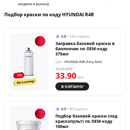
модели и рынка).
Подбор краски по коду HYUNDAI R4R
4.8
185 оценок
Заправка базовой краски в
баллончик по OEM-коду
375мл
Цвет:
HYUNDAI R4R (Fiery Red)
36.90
BYN
33.90
-9%
BYN
бестселлер!
В КОРЗИНУ
4.9
99 оценок
Подбор базовой краски (под
краскопульт) по OEM-коду
100мл