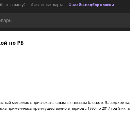
брать краску?
Дисконтная карта
Онлайн-подбор краски
кой по РБ
асный металлик с привлекательным глянцевым блеском. Заводское назв
ска применялась преимущественно в период с 1990 по 2017 год (пик по