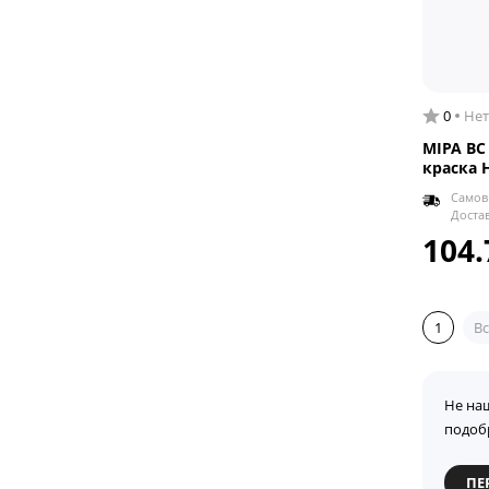
0
Нет
MIPA BC
краска 
Самов
Доста
104.
1
Вс
Не на
подоб
ПЕ