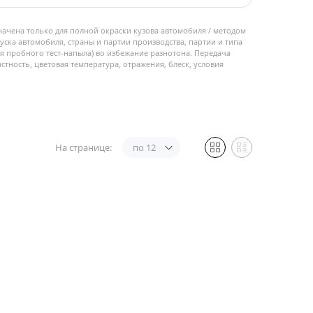
начена только для полной окраски кузова автомобиля / методом
пуска автомобиля, страны и партии производства, партии и типа
 пробного тест-напыла) во избежание разнотона. Передача
стность, цветовая температура, отражения, блеск, условия
На странице:
по 12