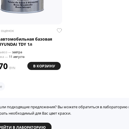
 оценок
 автомобильная базовая
HYUNDAI TDY 1л
ывоз —
завтра
вка —
11 августа
70
В КОРЗИНУ
BYN
е
шли подходящие предложения? Вы можете обратиться в лабораторию 
рать необходимый для Вас цвет краски.
РЕЙТИ В ЛАБОРАТОРИЮ