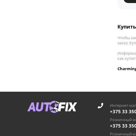
Купить
Чтобы за
заказ. Ку
Информац
как купи
Charming
Интернет-маг
+375 33 35
Розничный ма
+375 33 35
Розничный ма