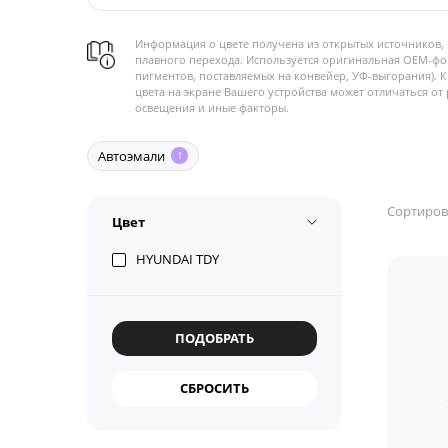
Информация о цвете получена из открытых источников, 
плавного перехода. Используется оригинальная OEM-фо
пигментов, поставляемых на конвейер, УФ-выгорания). 
цвета на экране Вашего устройства может отличаться от 
освещения и иные факторы.
Автоэмали
1
Сортиров
Цвет
HYUNDAI TDY