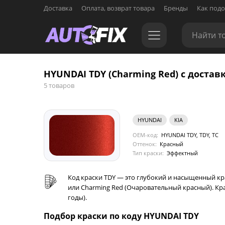
Доставка
Оплата, возврат товара
Бренды
Как подо
HYUNDAI TDY (Charming Red) с достав
5 товаров
HYUNDAI
KIA
OEM-код:
HYUNDAI TDY, TDY, TC
Оттенок:
Красный
Тип краски:
Эффектный
Код краски TDY — это глубокий и насыщенный кр
или Charming Red (Очаровательный красный). Кра
годы).
Подбор краски по коду HYUNDAI TDY