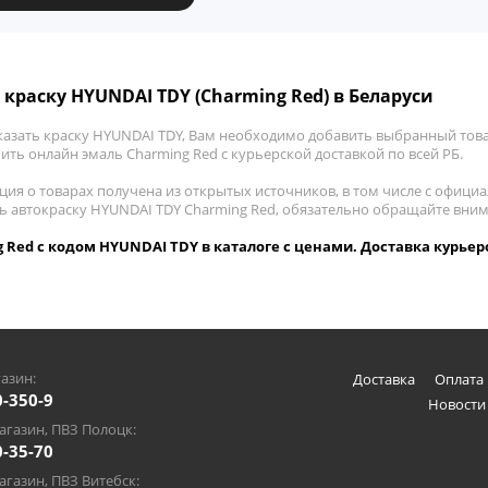
 краску HYUNDAI TDY (Charming Red) в Беларуси
казать краску HYUNDAI TDY, Вам необходимо добавить выбранный това
пить онлайн эмаль Charming Red с курьерской доставкой по всей РБ.
ия о товарах получена из открытых источников, в том числе с официа
ть автокраску HYUNDAI TDY Charming Red, обязательно обращайте вни
 Red с кодом HYUNDAI TDY в каталоге с ценами. Доставка курьер
азин:
Доставка
Оплата 
0-350-9
Новости
газин, ПВЗ Полоцк:
0-35-70
газин, ПВЗ Витебск: