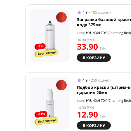
4.8
185 оценок
Заправка базовой краск
коду 375мл
Цвет:
HYUNDAI TDY (Charming Red)
36.90
BYN
33.90
-9%
BYN
бестселлер!
В КОРЗИНУ
4.9
259 оценок
Подбор краски (штрих-к
царапин 20мл
Цвет:
HYUNDAI TDY (Charming Red)
14.90
BYN
12.90
-14%
BYN
бестселлер!
В КОРЗИНУ