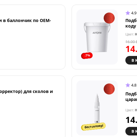
4.9
и в баллончик по OEM-
Подб
коду
Цвет:
H
16.00
14
-7%
В 
4.8
орректор) для сколов и
Подб
цара
Цвет:
H
14
бестселлер!
В 