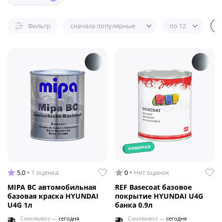
Фильтр
сначала популярные
по 12
новинка
5.0
1 оценка
0
Нет оценок
MIPA BC автомобильная
REF Basecoat базовое
базовая краска HYUNDAI
покрытие HYUNDAI U4G
U4G 1л
банка 0.9л
Самовывоз —
сегодня
Самовывоз —
сегодня