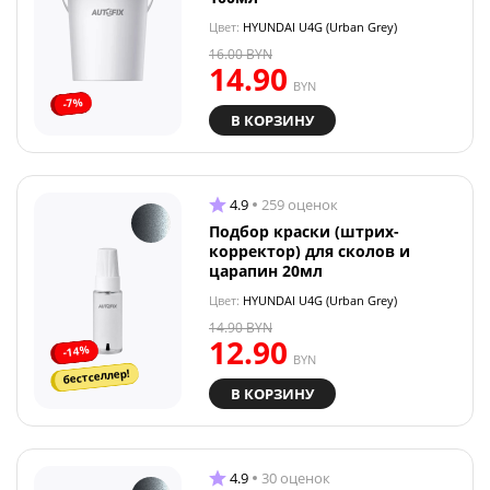
Цвет:
HYUNDAI U4G (Urban Grey)
16.00
BYN
14.90
BYN
-7%
В КОРЗИНУ
4.9
259 оценок
Подбор краски (штрих-
корректор) для сколов и
царапин 20мл
Цвет:
HYUNDAI U4G (Urban Grey)
14.90
BYN
12.90
-14%
BYN
бестселлер!
В КОРЗИНУ
4.9
30 оценок