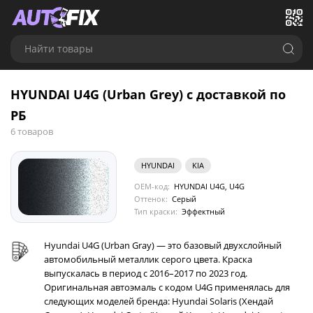
Найти товары
HYUNDAI U4G (Urban Grey) с доставкой по
РБ
6 товаров
HYUNDAI
KIA
OEM-код:
HYUNDAI U4G, U4G
Оттенок:
Серый
Тип краски:
Эффектный
Hyundai U4G (Urban Gray) — это базовый двухслойный
автомобильный металлик серого цвета. Краска
выпускалась в период с 2016–2017 по 2023 год.
Оригинальная автоэмаль с кодом U4G применялась для
следующих моделей бренда: Hyundai Solaris (Хендай