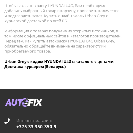
Чтобы заказать краску HYUNDAI U4G, Вам необходимо
добавить выбранный товар в корзину, проверить количество
и подтвердить заказ. Купить онлайн эмаль Urban Grey с
курьерской доставкой по всей РБ.
Информация о товарах получена из открытых источников, в
том числе с официальных сайтов и каталогов производителей.
Перед тем, как купить автокраску HYUNDAI U4G Urban Grey,
обязательно обращайте внимание на характеристики
приобретаемого товара.
Urban Grey с кодом HYUNDAI U4G в каталоге с ценами.
Доставка курьером (Беларусь)
Интернет-магазин:
+375 33 350-350-9