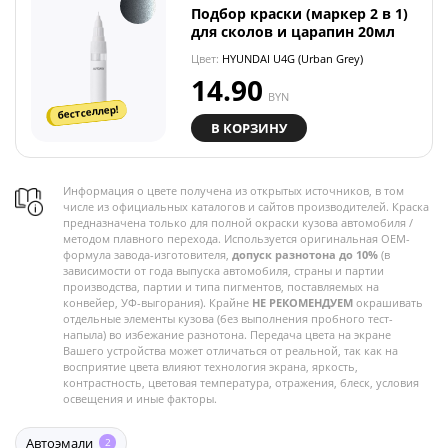
Подбор краски (маркер 2 в 1)
для сколов и царапин 20мл
Цвет:
HYUNDAI U4G (Urban Grey)
14.90
BYN
бестселлер!
В КОРЗИНУ
Информация о цвете получена из открытых источников, в том
числе из официальных каталогов и сайтов производителей. Краска
предназначена только для полной окраски кузова автомобиля /
методом плавного перехода. Используется оригинальная OEM-
формула завода-изготовителя,
допуск разнотона до 10%
(в
зависимости от года выпуска автомобиля, страны и партии
производства, партии и типа пигментов, поставляемых на
конвейер, УФ-выгорания). Крайне
НЕ РЕКОМЕНДУЕМ
окрашивать
отдельные элементы кузова (без выполнения пробного тест-
напыла) во избежание разнотона. Передача цвета на экране
Вашего устройства может отличаться от реальной, так как на
восприятие цвета влияют технология экрана, яркость,
контрастность, цветовая температура, отражения, блеск, условия
освещения и иные факторы.
Автоэмали
2