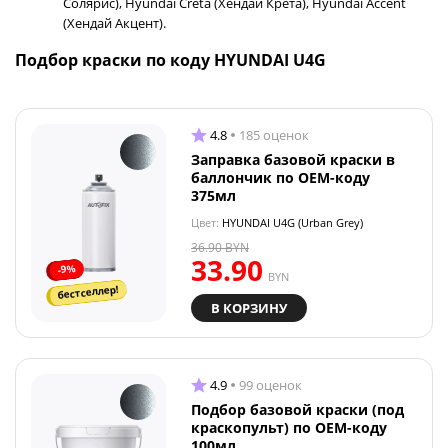
Солярис), Hyundai Creta (Хендай Крета), Hyundai Accent
(Хендай Акцент).
Подбор краски по коду HYUNDAI U4G
4.8
185 оценок
Заправка базовой краски в
баллончик по OEM-коду
375мл
Цвет:
HYUNDAI U4G (Urban Grey)
36.90
BYN
33.90
-9%
BYN
бестселлер!
В КОРЗИНУ
4.9
99 оценок
Подбор базовой краски (под
краскопульт) по OEM-коду
100мл