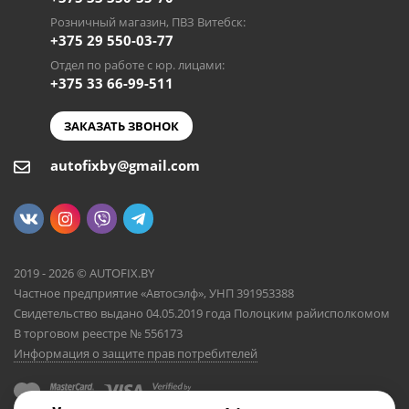
Розничный магазин, ПВЗ Витебск:
+375 29 550-03-77
Отдел по работе с юр. лицами:
+375 33 66-99-511
ЗАКАЗАТЬ ЗВОНОК
autofixby@gmail.com
2019 - 2026 © AUTOFIX.BY
Частное предприятие «Автосэлф», УНП 391953388
Свидетельство выдано 04.05.2019 года Полоцким райисполкомом
В торговом реестре № 556173
Информация о защите прав потребителей