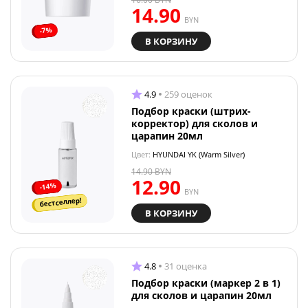
14.90
BYN
-7%
В КОРЗИНУ
4.9
259 оценок
Подбор краски (штрих-
корректор) для сколов и
царапин 20мл
Цвет:
HYUNDAI YK (Warm Silver)
14.90
BYN
12.90
-14%
BYN
бестселлер!
В КОРЗИНУ
4.8
31 оценка
Подбор краски (маркер 2 в 1)
для сколов и царапин 20мл