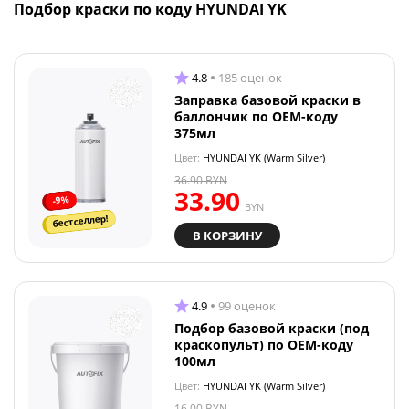
Подбор краски по коду HYUNDAI YK
4.8
185 оценок
Заправка базовой краски в
баллончик по OEM-коду
375мл
Цвет:
HYUNDAI YK (Warm Silver)
36.90
BYN
33.90
-9%
BYN
бестселлер!
В КОРЗИНУ
4.9
99 оценок
Подбор базовой краски (под
краскопульт) по OEM-коду
100мл
Цвет:
HYUNDAI YK (Warm Silver)
16.00
BYN