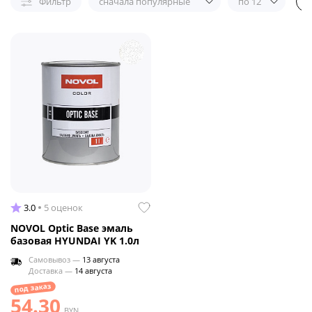
Фильтр
сначала популярные
по 12
3.0
5 оценок
NOVOL Optic Base эмаль
базовая HYUNDAI YK 1.0л
Самовывоз —
13 августа
Доставка —
14 августа
под заказ
54.30
BYN