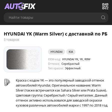
Найти товары
HYUNDAI YK (Warm Silver) с доставкой по РБ
5 товаров
HYUNDAI
KIA
OEM-код:
HYUNDAI YK, YK, R8W
Оттенок:
Серебристый
Тип краски:
Эффектный
Краска с кодом YK — это популярный заводской оттенок
автомобилей Hyundai. Оригинальное название: Warm
Silver (также встречается как Sahara Silver или Prata Suave).
Цветовая группа: Серебристый / Серый металлик. Данный
оттенок активно использовался для заводской окраски
кузовов различных автомобилей марки с 1997 по 2018 год.