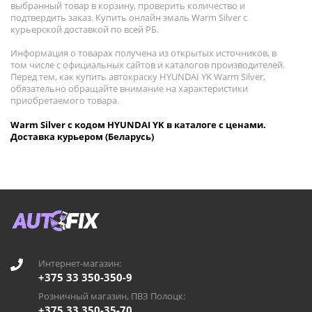
выбранный товар в корзину, проверить количество и
подтвердить заказ. Купить онлайн эмаль Warm Silver с
курьерской доставкой по всей РБ.
Информация о товарах получена из открытых источников, в
том числе с официальных сайтов и каталогов производителей.
Перед тем, как купить автокраску HYUNDAI YK Warm Silver,
обязательно обращайте внимание на характеристики
приобретаемого товара.
Warm Silver с кодом HYUNDAI YK в каталоге с ценами.
Доставка курьером (Беларусь)
Интернет-магазин:
+375 33 350-350-9
Розничный магазин, ПВЗ Полоцк:
+375 33 350-35-70