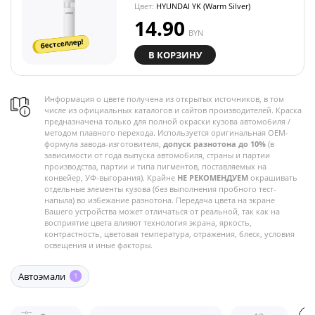
Цвет:
HYUNDAI YK (Warm Silver)
14.90
BYN
бестселлер!
В КОРЗИНУ
Информация о цвете получена из открытых источников, в том
числе из официальных каталогов и сайтов производителей. Краска
предназначена только для полной окраски кузова автомобиля /
методом плавного перехода. Используется оригинальная OEM-
формула завода-изготовителя,
допуск разнотона до 10%
(в
зависимости от года выпуска автомобиля, страны и партии
производства, партии и типа пигментов, поставляемых на
конвейер, УФ-выгорания). Крайне
НЕ РЕКОМЕНДУЕМ
окрашивать
отдельные элементы кузова (без выполнения пробного тест-
напыла) во избежание разнотона. Передача цвета на экране
Вашего устройства может отличаться от реальной, так как на
восприятие цвета влияют технология экрана, яркость,
контрастность, цветовая температура, отражения, блеск, условия
освещения и иные факторы.
Автоэмали
1