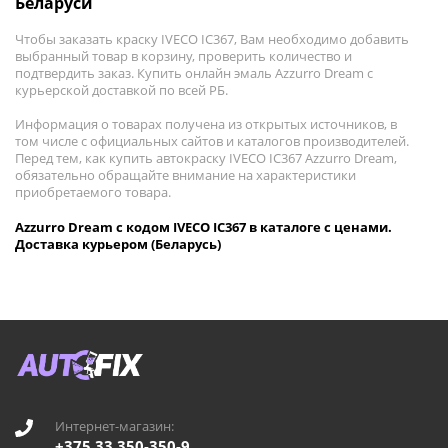
Беларуси
Чтобы заказать краску IVECO IC367, Вам необходимо добавить
выбранный товар в корзину, проверить количество и
подтвердить заказ. Купить онлайн эмаль Azzurro Dream с
курьерской доставкой по всей РБ.
Информация о товарах получена из открытых источников, в
том числе с официальных сайтов и каталогов производителей.
Перед тем, как купить автокраску IVECO IC367 Azzurro Dream,
обязательно обращайте внимание на характеристики
приобретаемого товара.
Azzurro Dream с кодом IVECO IC367 в каталоге с ценами.
Доставка курьером (Беларусь)
Интернет-магазин:
+375 33 350-350-9