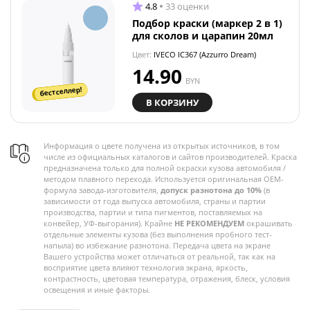
4.8
33 оценки
Подбор краски (маркер 2 в 1)
для сколов и царапин 20мл
Цвет:
IVECO IC367 (Azzurro Dream)
14.90
BYN
бестселлер!
В КОРЗИНУ
Информация о цвете получена из открытых источников, в том
числе из официальных каталогов и сайтов производителей. Краска
предназначена только для полной окраски кузова автомобиля /
методом плавного перехода. Используется оригинальная OEM-
формула завода-изготовителя,
допуск разнотона до 10%
(в
зависимости от года выпуска автомобиля, страны и партии
производства, партии и типа пигментов, поставляемых на
конвейер, УФ-выгорания). Крайне
НЕ РЕКОМЕНДУЕМ
окрашивать
отдельные элементы кузова (без выполнения пробного тест-
напыла) во избежание разнотона. Передача цвета на экране
Вашего устройства может отличаться от реальной, так как на
восприятие цвета влияют технология экрана, яркость,
контрастность, цветовая температура, отражения, блеск, условия
освещения и иные факторы.