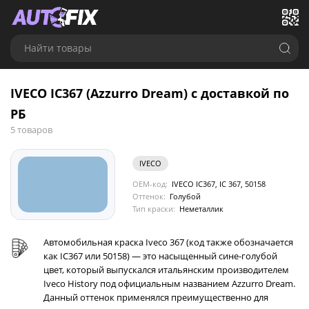
Найти товары
IVECO IC367 (Azzurro Dream) с доставкой по
РБ
5 товаров
IVECO
OEM-код:
IVECO IC367, IC 367, 50158
Оттенок:
Голубой
Тип краски:
Неметаллик
Автомобильная краска Iveco 367 (код также обозначается
как IC367 или 50158) — это насыщенный сине-голубой
цвет, который выпускался итальянским производителем
Iveco History под официальным названием Azzurro Dream.
Данный оттенок применялся преимущественно для