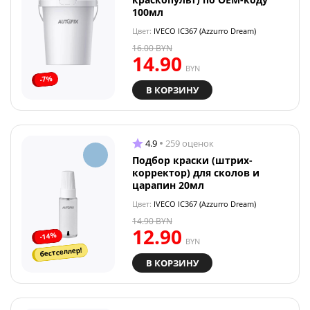
100мл
Цвет:
IVECO IC367 (Azzurro Dream)
16.00
BYN
14.90
BYN
-7%
В КОРЗИНУ
4.9
259 оценок
Подбор краски (штрих-
корректор) для сколов и
царапин 20мл
Цвет:
IVECO IC367 (Azzurro Dream)
14.90
BYN
12.90
-14%
BYN
бестселлер!
В КОРЗИНУ