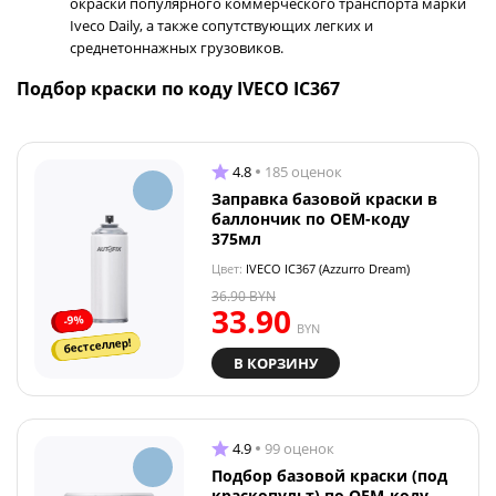
окраски популярного коммерческого транспорта марки
Iveco Daily, а также сопутствующих легких и
среднетоннажных грузовиков.
Подбор краски по коду IVECO IC367
4.8
185 оценок
Заправка базовой краски в
баллончик по OEM-коду
375мл
Цвет:
IVECO IC367 (Azzurro Dream)
36.90
BYN
33.90
-9%
BYN
бестселлер!
В КОРЗИНУ
4.9
99 оценок
Подбор базовой краски (под
краскопульт) по OEM-коду