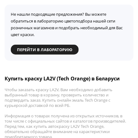
Не нашли подходящие предложения? Вы можете
обратиться в лабораторию цветоподбора нашей сети
розничных магазинов и подобрать необходимый для Вас
цвет краски.
ПЕРЕЙТИ В ЛАБОРАТОРИЮ
Купить краску LA2V (Tech Orange) в Беларуси
Чтобы заказать краску LA2V, Вам необходимо добавить
выбранный товар в корзину, проверить количество и
подтвердить заказ. Купить онлайн эмаль Tech Orange с
курьерской доставкой по всей РБ.
Информация о товарах получена из открытых источников, в
том числе с официальных сайтов и каталогов производителей.
Перед тем, как купить автокраску LA2V Tech Orange,
обязательно обращайте внимание на характеристики
приобретаемого товара.