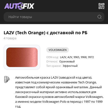
Найти товары
LA2V (Tech Orange) с доставкой по РБ
4 товара
VOLKSWAGEN
OEM-код:
LA2V, A2V, 9965, 9968, 9972
Оттенок:
Оранжевый
Тип краски:
Эффектный
Автомобильная краска LA2V (заводской код цвета),
известная под коммерческим названием Tech Orange,
представляет собой яркий оранжевый металлик. Данный
лакокрасочный материал активно использовался для
базовой окраски кузовов автомобилей марки Volkswagen,
а именно модели Volkswagen Polo в период с 1997 по 1999
год.