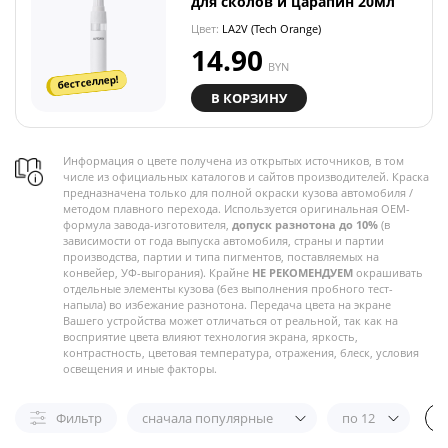
для сколов и царапин 20мл
Цвет:
LA2V (Tech Orange)
14.90
BYN
бестселлер!
В КОРЗИНУ
Информация о цвете получена из открытых источников, в том
числе из официальных каталогов и сайтов производителей. Краска
предназначена только для полной окраски кузова автомобиля /
методом плавного перехода. Используется оригинальная OEM-
формула завода-изготовителя,
допуск разнотона до 10%
(в
зависимости от года выпуска автомобиля, страны и партии
производства, партии и типа пигментов, поставляемых на
конвейер, УФ-выгорания). Крайне
НЕ РЕКОМЕНДУЕМ
окрашивать
отдельные элементы кузова (без выполнения пробного тест-
напыла) во избежание разнотона. Передача цвета на экране
Вашего устройства может отличаться от реальной, так как на
восприятие цвета влияют технология экрана, яркость,
контрастность, цветовая температура, отражения, блеск, условия
освещения и иные факторы.
Фильтр
сначала популярные
по 12