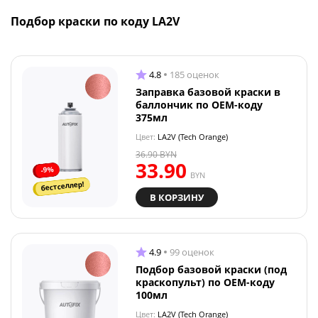
Подбор краски по коду LA2V
4.8
185 оценок
Заправка базовой краски в
баллончик по OEM-коду
375мл
Цвет:
LA2V (Tech Orange)
36.90
BYN
33.90
-9%
BYN
бестселлер!
В КОРЗИНУ
4.9
99 оценок
Подбор базовой краски (под
краскопульт) по OEM-коду
100мл
Цвет:
LA2V (Tech Orange)