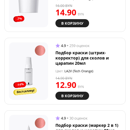
16.00
BYN
14.90
BYN
-7%
В КОРЗИНУ
4.9
259 оценок
Подбор краски (штрих-
корректор) для сколов и
царапин 20мл
Цвет:
LA2V (Tech Orange)
14.90
BYN
12.90
-14%
BYN
бестселлер!
В КОРЗИНУ
4.9
30 оценок
Подбор краски (маркер 2 в 1)