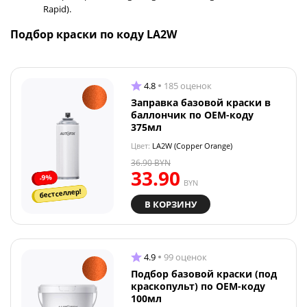
Rapid).
Подбор краски по коду LA2W
4.8
185 оценок
Заправка базовой краски в
баллончик по OEM-коду
375мл
Цвет:
LA2W (Copper Orange)
36.90
BYN
33.90
-9%
BYN
бестселлер!
В КОРЗИНУ
4.9
99 оценок
Подбор базовой краски (под
краскопульт) по OEM-коду
100мл