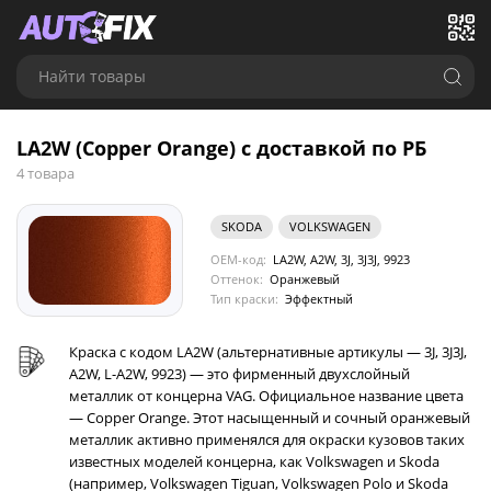
Найти товары
LA2W (Copper Orange) с доставкой по РБ
4 товара
SKODA
VOLKSWAGEN
OEM-код:
LA2W, A2W, 3J, 3J3J, 9923
Оттенок:
Оранжевый
Тип краски:
Эффектный
Краска с кодом LA2W (альтернативные артикулы — 3J, 3J3J,
A2W, L-A2W, 9923) — это фирменный двухслойный
металлик от концерна VAG. Официальное название цвета
— Copper Orange. Этот насыщенный и сочный оранжевый
металлик активно применялся для окраски кузовов таких
известных моделей концерна, как Volkswagen и Skoda
(например, Volkswagen Tiguan, Volkswagen Polo и Skoda