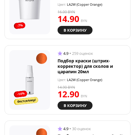
Цвет:
LA2W (Copper Orange)
16.00
BYN
14.90
BYN
-7%
В КОРЗИНУ
4.9
259 оценок
Подбор краски (штрих-
корректор) для сколов и
царапин 20мл
Цвет:
LA2W (Copper Orange)
14.90
BYN
12.90
-14%
BYN
бестселлер!
В КОРЗИНУ
4.9
30 оценок