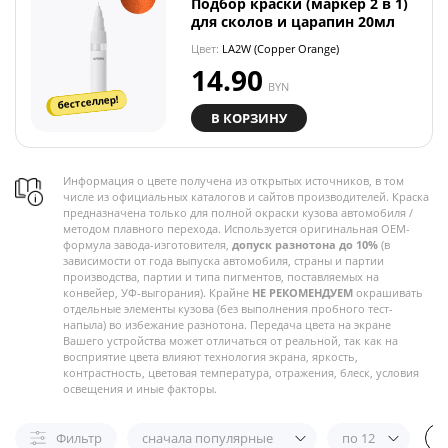
Подбор краски (маркер 2 в 1)
для сколов и царапин 20мл
Цвет:
LA2W (Copper Orange)
14.90
BYN
бестселлер!
В КОРЗИНУ
Информация о цвете получена из открытых источников, в том
числе из официальных каталогов и сайтов производителей. Краска
предназначена только для полной окраски кузова автомобиля /
методом плавного перехода. Используется оригинальная OEM-
формула завода-изготовителя,
допуск разнотона до 10%
(в
зависимости от года выпуска автомобиля, страны и партии
производства, партии и типа пигментов, поставляемых на
конвейер, УФ-выгорания). Крайне
НЕ РЕКОМЕНДУЕМ
окрашивать
отдельные элементы кузова (без выполнения пробного тест-
напыла) во избежание разнотона. Передача цвета на экране
Вашего устройства может отличаться от реальной, так как на
восприятие цвета влияют технология экрана, яркость,
контрастность, цветовая температура, отражения, блеск, условия
освещения и иные факторы.
Фильтр
сначала популярные
по 12