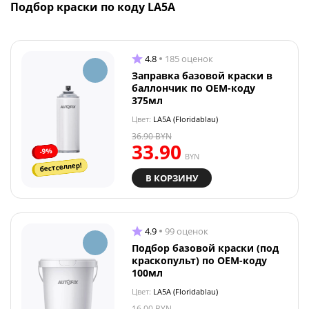
Подбор краски по коду LA5A
4.8
185 оценок
Заправка базовой краски в
баллончик по OEM-коду
375мл
Цвет:
LA5A (Floridablau)
36.90
BYN
33.90
-9%
BYN
бестселлер!
В КОРЗИНУ
4.9
99 оценок
Подбор базовой краски (под
краскопульт) по OEM-коду
100мл
Цвет:
LA5A (Floridablau)
16.00
BYN