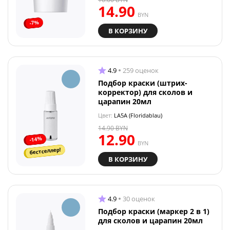
14.90
BYN
-7%
В КОРЗИНУ
4.9
259 оценок
Подбор краски (штрих-
корректор) для сколов и
царапин 20мл
Цвет:
LA5A (Floridablau)
14.90
BYN
12.90
-14%
BYN
бестселлер!
В КОРЗИНУ
4.9
30 оценок
Подбор краски (маркер 2 в 1)
для сколов и царапин 20мл