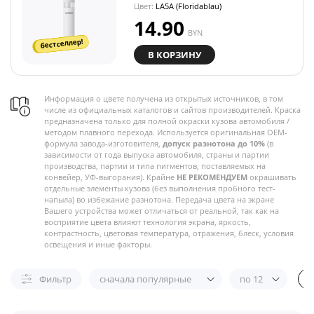
Цвет:
LA5A (Floridablau)
14.90
BYN
бестселлер!
В КОРЗИНУ
Информация о цвете получена из открытых источников, в том
числе из официальных каталогов и сайтов производителей. Краска
предназначена только для полной окраски кузова автомобиля /
методом плавного перехода. Используется оригинальная OEM-
формула завода-изготовителя,
допуск разнотона до 10%
(в
зависимости от года выпуска автомобиля, страны и партии
производства, партии и типа пигментов, поставляемых на
конвейер, УФ-выгорания). Крайне
НЕ РЕКОМЕНДУЕМ
окрашивать
отдельные элементы кузова (без выполнения пробного тест-
напыла) во избежание разнотона. Передача цвета на экране
Вашего устройства может отличаться от реальной, так как на
восприятие цвета влияют технология экрана, яркость,
контрастность, цветовая температура, отражения, блеск, условия
освещения и иные факторы.
Фильтр
сначала популярные
по 12