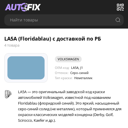
Найти товары
LA5A (Floridablau) с доставкой по РБ
4 товара
VOLKSWAGEN
OEM-код:
LA5A, J1
Оттенок:
Серо-синий
Тип краски:
Неметаллик
LA5A — это оригинальный заводской код краски
автомобилей Volkswagen, известной под названием
Floridablau (флоридский синий). Это яркий, насыщенный
серо-синий солид (не металлик), который применялся для
окраски классических моделей концерна (Derby, Golf,
Scirocco, Kaefer и др.).