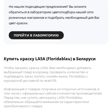
Не нашли подходящие предложения? Вы можете
обратиться в лабораторию цветоподбора нашей сети
розничных магазинов и подобрать необходимый для Вас
цвет краски.
ПЕРЕЙТИ В ЛАБОРАТОРИЮ
Купить краску LA5A (Floridablau) в Беларуси
Чтобы заказать краску LA5A, Вам необходимо добавить
выбранный товар в корзину, проверить количество и
подтвердить заказ. Купить онлайн эмаль Floridablau с
курьерской доставкой по всей РБ.
Информация о товарах получена из открытых источников, в
том числе с официальных сайтов и каталогов производителей.
Перед тем, как купить автокраску LA5A Floridablau,
обязательно обращайте внимание на характеристики
приобретаемого товара.