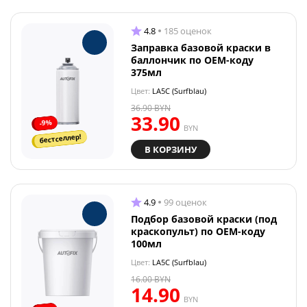
4.8
185 оценок
Заправка базовой краски в
баллончик по OEM-коду
375мл
Цвет:
LA5C (Surfblau)
36.90
BYN
33.90
-9%
BYN
бестселлер!
В КОРЗИНУ
4.9
99 оценок
Подбор базовой краски (под
краскопульт) по OEM-коду
100мл
Цвет:
LA5C (Surfblau)
16.00
BYN
14.90
BYN