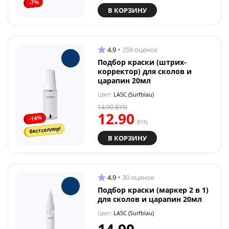
-7%
В КОРЗИНУ
4.9
259 оценок
Подбор краски (штрих-
корректор) для сколов и
царапин 20мл
Цвет:
LA5C (Surfblau)
14.90
BYN
12.90
-14%
BYN
бестселлер!
В КОРЗИНУ
4.9
30 оценок
Подбор краски (маркер 2 в 1)
для сколов и царапин 20мл
Цвет:
LA5C (Surfblau)