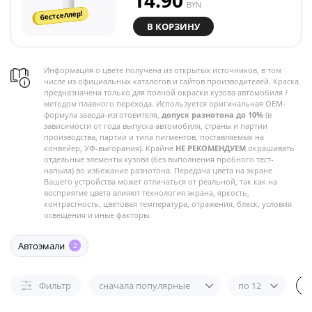
14.90
BYN
бестселлер!
В КОРЗИНУ
Информация о цвете получена из открытых источников, в том
числе из официальных каталогов и сайтов производителей. Краска
предназначена только для полной окраски кузова автомобиля /
методом плавного перехода. Используется оригинальная OEM-
формула завода-изготовителя,
допуск разнотона до 10%
(в
зависимости от года выпуска автомобиля, страны и партии
производства, партии и типа пигментов, поставляемых на
конвейер, УФ-выгорания). Крайне
НЕ РЕКОМЕНДУЕМ
окрашивать
отдельные элементы кузова (без выполнения пробного тест-
напыла) во избежание разнотона. Передача цвета на экране
Вашего устройства может отличаться от реальной, так как на
восприятие цвета влияют технология экрана, яркость,
контрастность, цветовая температура, отражения, блеск, условия
освещения и иные факторы.
Автоэмали
2
Фильтр
сначала популярные
по 12