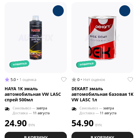
новинка
новинка
5.0
1 оценка
0
Нет оценок
HAYA 1K эмаль
DEKART эмаль
автомобильная VW LA5C
автомобильная базовая 1K
спрей 500мл
VW LA5C 1л
Самовывоз —
завтра
Самовывоз —
завтра
Доставка —
11 августа
Доставка —
11 августа
24.90
54.90
BYN
BYN
В КОРЗИНУ
В КОРЗИНУ