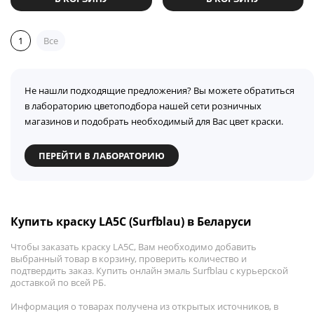
1
Все
Не нашли подходящие предложения? Вы можете обратиться
в лабораторию цветоподбора нашей сети розничных
магазинов и подобрать необходимый для Вас цвет краски.
ПЕРЕЙТИ В ЛАБОРАТОРИЮ
Купить краску LA5C (Surfblau) в Беларуси
Чтобы заказать краску LA5C, Вам необходимо добавить
выбранный товар в корзину, проверить количество и
подтвердить заказ. Купить онлайн эмаль Surfblau с курьерской
доставкой по всей РБ.
Информация о товарах получена из открытых источников, в