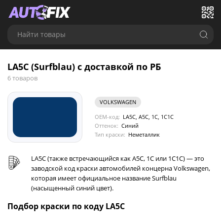
Найти товары
LA5C (Surfblau) с доставкой по РБ
6 товаров
VOLKSWAGEN
OEM-код:
LA5C, A5C, 1C, 1C1C
Оттенок:
Синий
Тип краски:
Неметаллик
LA5C (также встречающийся как A5C, 1C или 1C1C) — это
заводской код краски автомобилей концерна Volkswagen,
которая имеет официальное название Surfblau
(насыщенный синий цвет).
Подбор краски по коду LA5C