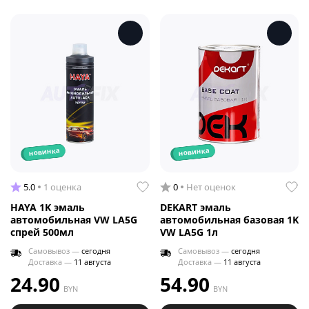
новинка
новинка
5.0
1 оценка
0
Нет оценок
HAYA 1K эмаль
DEKART эмаль
автомобильная VW LA5G
автомобильная базовая 1K
спрей 500мл
VW LA5G 1л
Самовывоз —
сегодня
Самовывоз —
сегодня
Доставка —
11 августа
Доставка —
11 августа
24.90
54.90
BYN
BYN