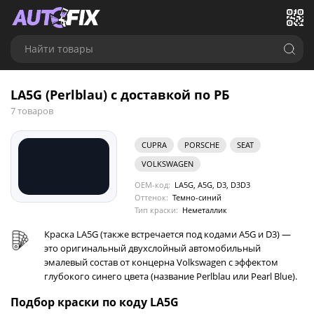
Найти товары
LA5G (Perlblau) с доставкой по РБ
7 товаров
CUPRA
PORSCHE
SEAT
VOLKSWAGEN
OEM-код:
LA5G, A5G, D3, D3D3
Оттенок:
Темно-синий
Тип краски:
Неметаллик
Краска LA5G (также встречается под кодами A5G и D3) —
это оригинальный двухслойный автомобильный
эмалевый состав от концерна Volkswagen с эффектом
глубокого синего цвета (название Perlblau или Pearl Blue).
Подбор краски по коду LA5G