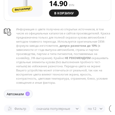
14.90
BYN
бестселлер!
В КОРЗИНУ
Информация о цвете получена из открытых источников, в том
числе из официальных каталогов и сайтов производителей. Краска
предназначена только для полной окраски кузова автомобиля /
методом плавного перехода. Используется оригинальная OEM-
формула завода-изготовителя,
допуск разнотона до 10%
(в
зависимости от года выпуска автомобиля, страны и партии
производства, партии и типа пигментов, поставляемых на
конвейер, УФ-выгорания). Крайне
НЕ РЕКОМЕНДУЕМ
окрашивать
отдельные элементы кузова (без выполнения пробного тест-
напыла) во избежание разнотона. Передача цвета на экране
Вашего устройства может отличаться от реальной, так как на
восприятие цвета влияют технология экрана, яркость,
контрастность, цветовая температура, отражения, блеск, условия
освещения и иные факторы.
Автоэмали
3
Фильтр
сначала популярные
по 12