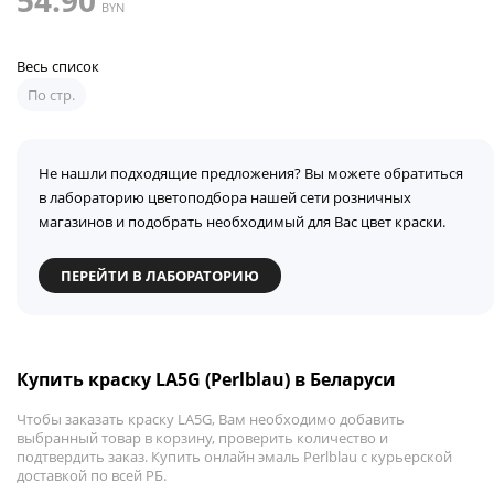
54.90
BYN
Весь список
По стр.
Не нашли подходящие предложения? Вы можете обратиться
в лабораторию цветоподбора нашей сети розничных
магазинов и подобрать необходимый для Вас цвет краски.
ПЕРЕЙТИ В ЛАБОРАТОРИЮ
Купить краску LA5G (Perlblau) в Беларуси
Чтобы заказать краску LA5G, Вам необходимо добавить
выбранный товар в корзину, проверить количество и
подтвердить заказ. Купить онлайн эмаль Perlblau с курьерской
доставкой по всей РБ.