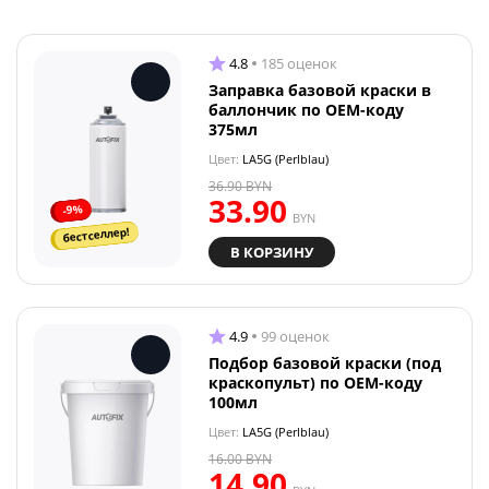
4.8
185 оценок
Заправка базовой краски в
баллончик по OEM-коду
375мл
Цвет:
LA5G (Perlblau)
36.90
BYN
33.90
-9%
BYN
бестселлер!
В КОРЗИНУ
4.9
99 оценок
Подбор базовой краски (под
краскопульт) по OEM-коду
100мл
Цвет:
LA5G (Perlblau)
16.00
BYN
14.90