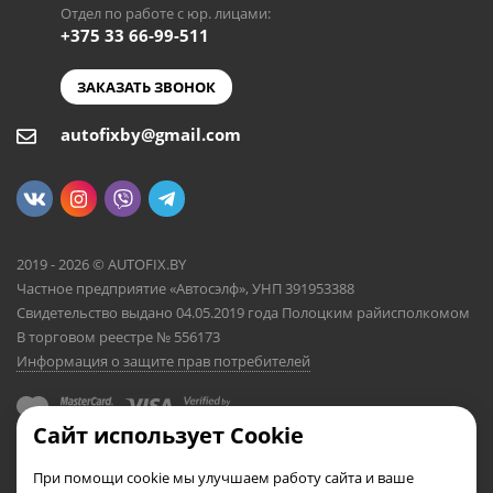
Отдел по работе с юр. лицами:
+375 33 66-99-511
ЗАКАЗАТЬ ЗВОНОК
autofixby@gmail.com
2019 - 2026 © AUTOFIX.BY
Частное предприятие «Автосэлф», УНП 391953388
Свидетельство выдано 04.05.2019 года Полоцким райисполкомом
В торговом реестре № 556173
Информация о защите прав потребителей
Сайт использует Cookie
При помощи cookie мы улучшаем работу сайта и ваше