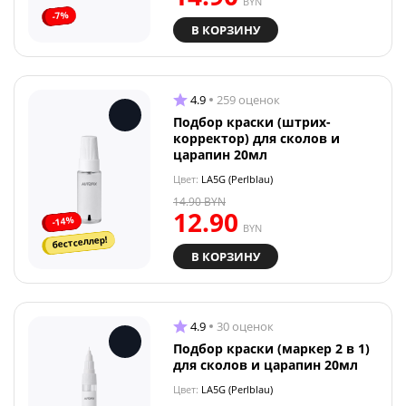
BYN
-7%
В КОРЗИНУ
4.9
259 оценок
Подбор краски (штрих-
корректор) для сколов и
царапин 20мл
Цвет:
LA5G (Perlblau)
14.90
BYN
12.90
-14%
BYN
бестселлер!
В КОРЗИНУ
4.9
30 оценок
Подбор краски (маркер 2 в 1)
для сколов и царапин 20мл
Цвет:
LA5G (Perlblau)