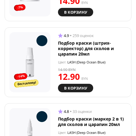
14.90
BYN
-7%
В КОРЗИНУ
4.9
259 оценок
Подбор краски (штрих-
корректор) для сколов и
царапин 20мл
Цвет:
LA5H (Deep Ocean Blue)
14.90
BYN
12.90
-14%
BYN
бестселлер!
В КОРЗИНУ
4.8
33 оценки
Подбор краски (маркер 2 в 1)
для сколов и царапин 20мл
Цвет:
LA5H (Deep Ocean Blue)