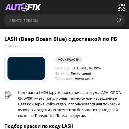
Найти товары
LA5H (Deep Ocean Blue) с доставкой по РБ
4 товара
VOLKSWAGEN
OEM-код:
LA5H, A5H, 0P, 0P0P
Оттенок:
Темно-синий
Тип краски:
Неметаллик
Код краски LA5H (другие заводские артикулы: A5H, OPOP,
0P, 0P0P) — это популярный темно-синий насыщенный
цвет концерна Volkswagen. Использовался для покраски
кузовов и отдельных элементов большинства моделей,
включая Transporter, Touran и другие.
Подбор краски по коду LA5H