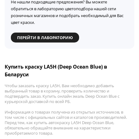
Не нашли подходящие предложения? Вы можете
обратиться в лабораторию цветоподбора нашей сети
розничных магазинов и подобрать необходимый для Вас
цвет краски.
ПЕРЕЙТИ В ЛАБОРАТОРИЮ
Купить краску LA5H (Deep Ocean Blue) в
Беларуси
Чтобы заказать краску LA5H, Вам необходимо добавить
выбранный товар в корзину, проверить количество и
подтвердить заказ. Купить онлайн эмаль Deep Ocean Blue с
курьерской доставкой по всей РБ.
Информация о товарах получена из открытых источников, в
том числе с официальных сайтов и каталогов производителей.
Перед тем, как купить автокраску LA5H Deep Ocean Blue,
обязательно обращайте внимание на характеристики
приобретаемого товара.