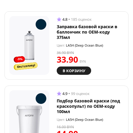
4.8
185 оценок
Заправка базовой краски в
баллончик по OEM-коду
375мл
Цвет:
LA5H (Deep Ocean Blue)
36.90
BYN
33.90
-9%
BYN
бестселлер!
В КОРЗИНУ
4.9
99 оценок
Подбор базовой краски (под
краскопульт) по OEM-коду
100мл
Цвет:
LA5H (Deep Ocean Blue)
16.00
BYN