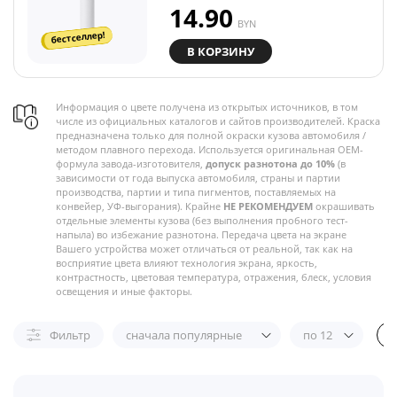
14.90
BYN
бестселлер!
В КОРЗИНУ
Информация о цвете получена из открытых источников, в том
числе из официальных каталогов и сайтов производителей. Краска
предназначена только для полной окраски кузова автомобиля /
методом плавного перехода. Используется оригинальная OEM-
формула завода-изготовителя,
допуск разнотона до 10%
(в
зависимости от года выпуска автомобиля, страны и партии
производства, партии и типа пигментов, поставляемых на
конвейер, УФ-выгорания). Крайне
НЕ РЕКОМЕНДУЕМ
окрашивать
отдельные элементы кузова (без выполнения пробного тест-
напыла) во избежание разнотона. Передача цвета на экране
Вашего устройства может отличаться от реальной, так как на
восприятие цвета влияют технология экрана, яркость,
контрастность, цветовая температура, отражения, блеск, условия
освещения и иные факторы.
Фильтр
сначала популярные
по 12