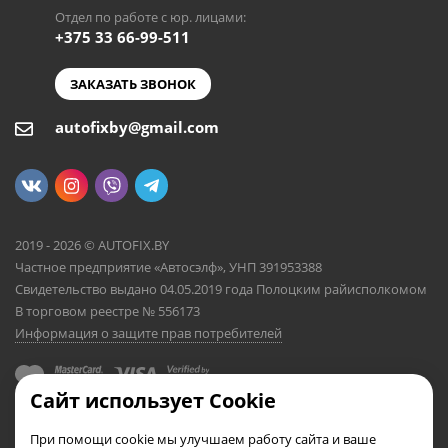
Отдел по работе с юр. лицами:
+375 33 66-99-511
ЗАКАЗАТЬ ЗВОНОК
autofixby@gmail.com
2019 - 2026 © AUTOFIX.BY
Частное предприятие «Автосэлф», УНП 391953388
Свидетельство выдано 04.05.2019 года Полоцким райисполкомом
В торговом реестре № 556173
Информация о защите прав потребителей
Сайт использует Cookie
При помощи cookie мы улучшаем работу сайта и ваше