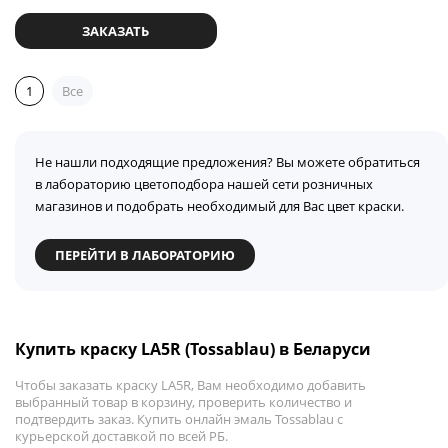
ЗАКАЗАТЬ
1
Все
Не нашли подходящие предложения? Вы можете обратиться
в лабораторию цветоподбора нашей сети розничных
магазинов и подобрать необходимый для Вас цвет краски.
ПЕРЕЙТИ В ЛАБОРАТОРИЮ
Купить краску LA5R (Tossablau) в Беларуси
Чтобы заказать краску LA5R, Вам необходимо добавить
выбранный товар в корзину, проверить количество и
подтвердить заказ. Купить онлайн эмаль Tossablau с
курьерской доставкой по всей РБ.