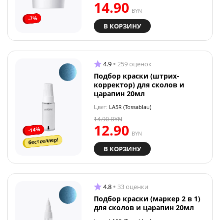
14.90
BYN
-7%
В КОРЗИНУ
4.9
259 оценок
Подбор краски (штрих-
корректор) для сколов и
царапин 20мл
Цвет:
LA5R (Tossablau)
14.90
BYN
12.90
-14%
BYN
бестселлер!
В КОРЗИНУ
4.8
33 оценки
Подбор краски (маркер 2 в 1)
для сколов и царапин 20мл