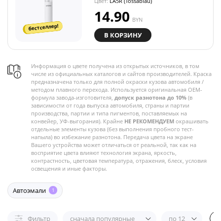
Цвет:
LA5R (Tossablau)
14.90
BYN
бестселлер!
В КОРЗИНУ
Информация о цвете получена из открытых источников, в том
числе из официальных каталогов и сайтов производителей. Краска
предназначена только для полной окраски кузова автомобиля /
методом плавного перехода. Используется оригинальная OEM-
формула завода-изготовителя,
допуск разнотона до 10%
(в
зависимости от года выпуска автомобиля, страны и партии
производства, партии и типа пигментов, поставляемых на
конвейер, УФ-выгорания). Крайне
НЕ РЕКОМЕНДУЕМ
окрашивать
отдельные элементы кузова (без выполнения пробного тест-
напыла) во избежание разнотона. Передача цвета на экране
Вашего устройства может отличаться от реальной, так как на
восприятие цвета влияют технология экрана, яркость,
контрастность, цветовая температура, отражения, блеск, условия
освещения и иные факторы.
Автоэмали
1
Фильтр
сначала популярные
по 12