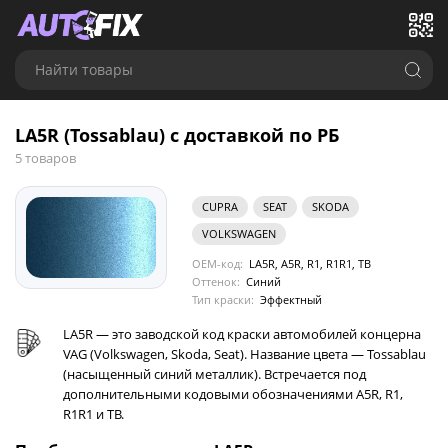
Найти товары
LA5R (Tossablau) с доставкой по РБ
5 товаров
CUPRA
SEAT
SKODA
VOLKSWAGEN
OEM-код:
LA5R, A5R, R1, R1R1, TB
Оттенок:
Синий
Тип краски:
Эффектный
LA5R — это заводской код краски автомобилей концерна
VAG (Volkswagen, Skoda, Seat). Название цвета — Tossablau
(насыщенный синий металлик). Встречается под
дополнительными кодовыми обозначениями A5R, R1,
R1R1 и TB.