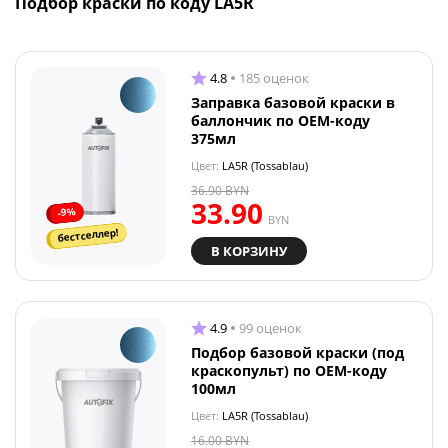
Подбор краски по коду LA5R
4.8
185 оценок
Заправка базовой краски в
баллончик по OEM-коду
375мл
Цвет:
LA5R (Tossablau)
36.90
BYN
33.90
-9%
BYN
бестселлер!
В КОРЗИНУ
4.9
99 оценок
Подбор базовой краски (под
краскопульт) по OEM-коду
100мл
Цвет:
LA5R (Tossablau)
16.00
BYN