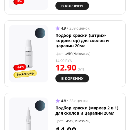
-7%
В КОРЗИНУ
4.9
259 оценок
Подбор краски (штрих-
корректор) для сколов и
царапин 20мл
Цвет:
LA5Y (Heliosblau)
14.90
BYN
12.90
-14%
BYN
бестселлер!
В КОРЗИНУ
4.8
33 оценки
Подбор краски (маркер 2 в 1)
для сколов и царапин 20мл
Цвет:
LA5Y (Heliosblau)