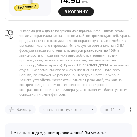
14.90
BYN
бестселлер!
В КОРЗИНУ
Информация о цвете получена из открытых источников, в том
числе из официальных каталогов и сайтов производителей. Краска
предназначена только для полной окраски кузова автомобиля /
методом плавного перехода. Используется оригинальная OEM-
формула завода-изготовителя,
допуск разнотона до 10%
(в
зависимости от года выпуска автомобиля, страны и партии
производства, партии и типа пигментов, поставляемых на
конвейер, УФ-выгорания). Крайне
НЕ РЕКОМЕНДУЕМ
окрашивать
отдельные элементы кузова (без выполнения пробного тест-
напыла) во избежание разнотона. Передача цвета на экране
Вашего устройства может отличаться от реальной, так как на
восприятие цвета влияют технология экрана, яркость,
контрастность, цветовая температура, отражения, блеск, условия
освещения и иные факторы.
Фильтр
сначала популярные
по 12
Не нашли подходящие предложения? Вы можете