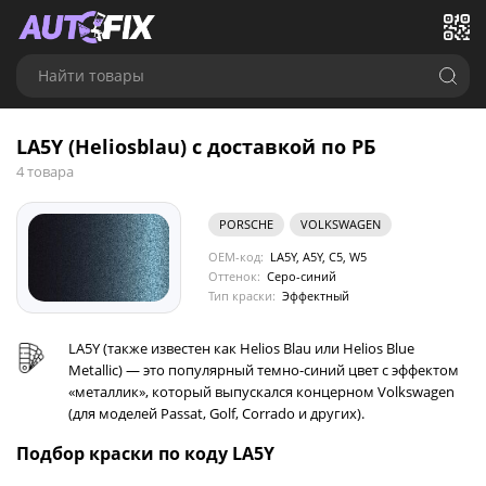
Найти товары
LA5Y (Heliosblau) с доставкой по РБ
4 товара
PORSCHE
VOLKSWAGEN
OEM-код:
LA5Y, A5Y, C5, W5
Оттенок:
Серо-синий
Тип краски:
Эффектный
LA5Y (также известен как Helios Blau или Helios Blue
Metallic) — это популярный темно-синий цвет с эффектом
«металлик», который выпускался концерном Volkswagen
(для моделей Passat, Golf, Corrado и других).
Подбор краски по коду LA5Y