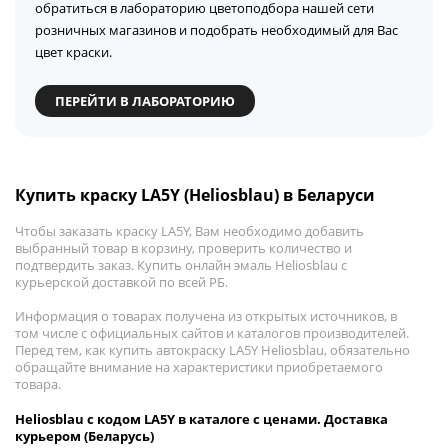
обратиться в лабораторию цветоподбора нашей сети
розничных магазинов и подобрать необходимый для Вас
цвет краски.
ПЕРЕЙТИ В ЛАБОРАТОРИЮ
Купить краску LA5Y (Heliosblau) в Беларуси
Чтобы заказать краску LA5Y, Вам необходимо добавить
выбранный товар в корзину, проверить количество и
подтвердить заказ. Купить онлайн эмаль Heliosblau с
курьерской доставкой по всей РБ.
Информация о товарах получена из открытых источников, в
том числе с официальных сайтов и каталогов производителей.
Перед тем, как купить автокраску LA5Y Heliosblau, обязательно
обращайте внимание на характеристики приобретаемого
товара.
Heliosblau с кодом LA5Y в каталоге с ценами. Доставка
курьером (Беларусь)