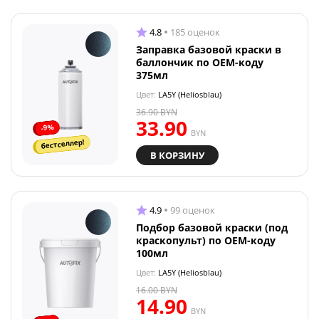
4.8
185 оценок
Заправка базовой краски в
баллончик по OEM-коду
375мл
Цвет:
LA5Y (Heliosblau)
36.90
BYN
33.90
-9%
BYN
бестселлер!
В КОРЗИНУ
4.9
99 оценок
Подбор базовой краски (под
краскопульт) по OEM-коду
100мл
Цвет:
LA5Y (Heliosblau)
16.00
BYN
14.90
BYN