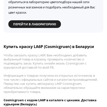
обратиться в лабораторию цветоподбора нашей сети
розничных магазинов и подобрать необходимый для Вас
цвет краски.
ПЕРЕЙТИ В ЛАБОРАТОРИЮ
Купить краску LA6P (Cosmicgruen) в Беларуси
Чтобы заказать краску LA6P, Вам необходимо добавить
выбранный товар в корзину, проверить количество и
подтвердить заказ. Купить онлайн эмаль Cosmicgruen с
курьерской доставкой по всей РБ.
Информация о товарах получена из открытых источников, в
том числе с официальных сайтов и каталогов производителей.
Перед тем, как купить автокраску LA6P Cosmicgruen,
обязательно обращайте внимание на характеристики
приобретаемого товара.
Cosmicgruen с кодом LA6P в каталоге с ценами. Доставка
курьером (Беларусь)