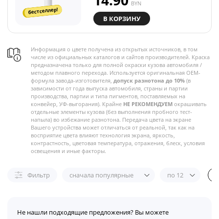
14.90
BYN
бестселлер!
В КОРЗИНУ
Информация о цвете получена из открытых источников, в том
числе из официальных каталогов и сайтов производителей. Краска
предназначена только для полной окраски кузова автомобиля /
методом плавного перехода. Используется оригинальная OEM-
формула завода-изготовителя,
допуск разнотона до 10%
(в
зависимости от года выпуска автомобиля, страны и партии
производства, партии и типа пигментов, поставляемых на
конвейер, УФ-выгорания). Крайне
НЕ РЕКОМЕНДУЕМ
окрашивать
отдельные элементы кузова (без выполнения пробного тест-
напыла) во избежание разнотона. Передача цвета на экране
Вашего устройства может отличаться от реальной, так как на
восприятие цвета влияют технология экрана, яркость,
контрастность, цветовая температура, отражения, блеск, условия
освещения и иные факторы.
Фильтр
сначала популярные
по 12
Не нашли подходящие предложения? Вы можете