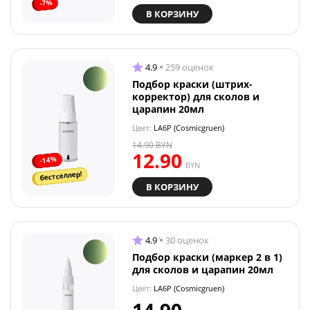
-7%
В КОРЗИНУ
4.9
259 оценок
Подбор краски (штрих-
корректор) для сколов и
царапин 20мл
Цвет:
LA6P (Cosmicgruen)
14.90
BYN
12.90
-14%
BYN
бестселлер!
В КОРЗИНУ
4.9
30 оценок
Подбор краски (маркер 2 в 1)
для сколов и царапин 20мл
Цвет:
LA6P (Cosmicgruen)