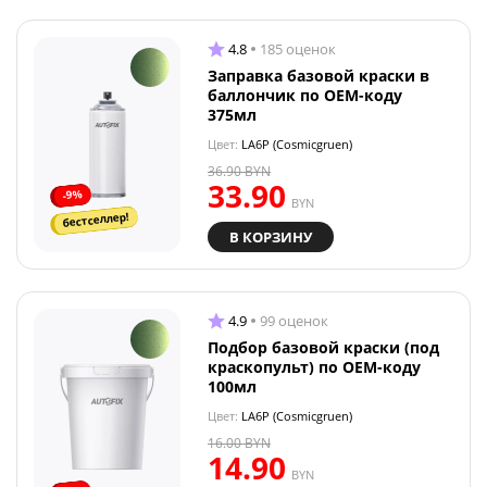
4.8
185 оценок
Заправка базовой краски в
баллончик по OEM-коду
375мл
Цвет:
LA6P (Cosmicgruen)
36.90
BYN
33.90
-9%
BYN
бестселлер!
В КОРЗИНУ
4.9
99 оценок
Подбор базовой краски (под
краскопульт) по OEM-коду
100мл
Цвет:
LA6P (Cosmicgruen)
16.00
BYN
14.90
BYN