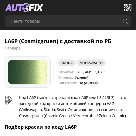
Найти товары
LA6P (Cosmicgruen) с доставкой по РБ
4 товара
SKODA
VOLKSWAGEN
OEM-код:
LA6P, A6P, L3, L3L3
Оттенок:
Зеленый
Тип краски:
Эффектный
Код LA6P (также встречается как A6P или L3 / L3L3) — это
заводской код краски автомобилей концерна VAG
(Volkswagen, Škoda, Seat). Официальное название цвета —
Cosmicgruen (Cosmic Green / Verde Aruba / Zelena Cosmic).
Подбор краски по коду LA6P