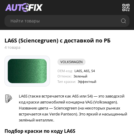
Найти товары
LA6S (Sciencegruen) с доставкой по РБ
4 товара
VOLKSWAGEN
OEM-код:
LA6S, A6S, S4
Оттенок:
Зеленый
Тип краски:
Эффектный
LA6S (также встречается как A6S или S4) — это заводской
код краски автомобилей концерна VAG (Volkswagen).
Название цвета — Sciencegreen (на некоторых рынках
встречается как Verde Panteon). Это яркий и насыщенный
зелёный металлик.
Подбор краски по коду LA6S