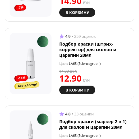
14.90
BYN
-7%
В КОРЗИНУ
4.9
259 оценок
Подбор краски (штрих-
корректор) для сколов и
царапин 20мл
Цвет:
LA6S (Sciencegruen)
14.90
BYN
12.90
-14%
BYN
бестселлер!
В КОРЗИНУ
4.8
33 оценки
Подбор краски (маркер 2 в 1)
для сколов и царапин 20мл
Цвет:
LA6S (Sciencegruen)