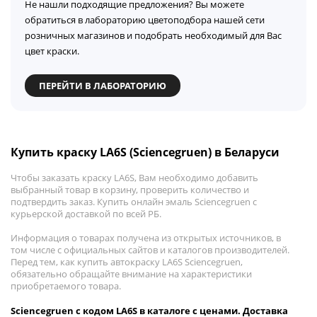
Не нашли подходящие предложения? Вы можете
обратиться в лабораторию цветоподбора нашей сети
розничных магазинов и подобрать необходимый для Вас
цвет краски.
ПЕРЕЙТИ В ЛАБОРАТОРИЮ
Купить краску LA6S (Sciencegruen) в Беларуси
Чтобы заказать краску LA6S, Вам необходимо добавить
выбранный товар в корзину, проверить количество и
подтвердить заказ. Купить онлайн эмаль Sciencegruen с
курьерской доставкой по всей РБ.
Информация о товарах получена из открытых источников, в
том числе с официальных сайтов и каталогов производителей.
Перед тем, как купить автокраску LA6S Sciencegruen,
обязательно обращайте внимание на характеристики
приобретаемого товара.
Sciencegruen с кодом LA6S в каталоге с ценами. Доставка