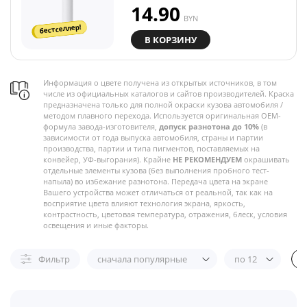
14.90
BYN
бестселлер!
В КОРЗИНУ
Информация о цвете получена из открытых источников, в том
числе из официальных каталогов и сайтов производителей. Краска
предназначена только для полной окраски кузова автомобиля /
методом плавного перехода. Используется оригинальная OEM-
формула завода-изготовителя,
допуск разнотона до 10%
(в
зависимости от года выпуска автомобиля, страны и партии
производства, партии и типа пигментов, поставляемых на
конвейер, УФ-выгорания). Крайне
НЕ РЕКОМЕНДУЕМ
окрашивать
отдельные элементы кузова (без выполнения пробного тест-
напыла) во избежание разнотона. Передача цвета на экране
Вашего устройства может отличаться от реальной, так как на
восприятие цвета влияют технология экрана, яркость,
контрастность, цветовая температура, отражения, блеск, условия
освещения и иные факторы.
Фильтр
сначала популярные
по 12