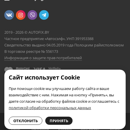
2019 - 2026 © AUTOFIX.BY
Частное предприятие «Автосэлф», УНП 391953388
Свидетельство выдано 04.05.2019 года Полоцким райисполкомом
В торговом реестре № 556173
Информация о защите прав потребителей
Сайт использует Cookie
При помощи cookie мы улучшаем работу сайта и ваше
взаимодействие с ним. Нажимая на кнопку «Принять», вы
даете согласие на обработку файлов cookie и соглашаетесь с
политикой обработки персональных данных
0
0
ОТКЛОНИТЬ
ПРИНЯТЬ
Меню
Избранное
Корзина
Мои заказы
Войти