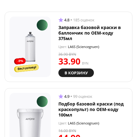
4.8
185 оценок
Заправка базовой краски в
баллончик по OEM-коду
375мл
Цвет:
LA6S (Sciencegruen)
36.90
BYN
33.90
-9%
BYN
бестселлер!
В КОРЗИНУ
4.9
99 оценок
Подбор базовой краски (под
краскопульт) по OEM-коду
100мл
Цвет:
LA6S (Sciencegruen)
16.00
BYN