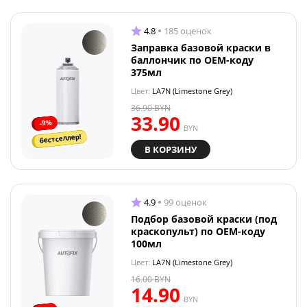
4.8
185 оценок
Заправка базовой краски в
баллончик по OEM-коду
375мл
Цвет:
LA7N (Limestone Grey)
36.90
BYN
33.90
-9%
BYN
бестселлер!
В КОРЗИНУ
4.9
99 оценок
Подбор базовой краски (под
краскопульт) по OEM-коду
100мл
Цвет:
LA7N (Limestone Grey)
16.00
BYN
14.90
BYN