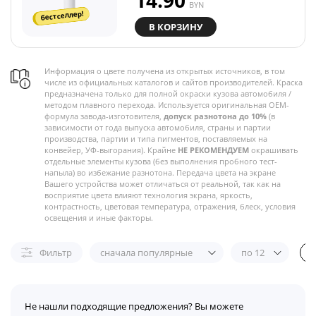
14.90
BYN
бестселлер!
В КОРЗИНУ
Информация о цвете получена из открытых источников, в том
числе из официальных каталогов и сайтов производителей. Краска
предназначена только для полной окраски кузова автомобиля /
методом плавного перехода. Используется оригинальная OEM-
формула завода-изготовителя,
допуск разнотона до 10%
(в
зависимости от года выпуска автомобиля, страны и партии
производства, партии и типа пигментов, поставляемых на
конвейер, УФ-выгорания). Крайне
НЕ РЕКОМЕНДУЕМ
окрашивать
отдельные элементы кузова (без выполнения пробного тест-
напыла) во избежание разнотона. Передача цвета на экране
Вашего устройства может отличаться от реальной, так как на
восприятие цвета влияют технология экрана, яркость,
контрастность, цветовая температура, отражения, блеск, условия
освещения и иные факторы.
Фильтр
сначала популярные
по 12
Не нашли подходящие предложения? Вы можете