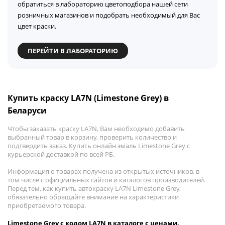
обратиться в лабораторию цветоподбора нашей сети
розничных магазинов и подобрать необходимый для Вас
цвет краски.
ПЕРЕЙТИ В ЛАБОРАТОРИЮ
Купить краску LA7N (Limestone Grey) в
Беларуси
Чтобы заказать краску LA7N, Вам необходимо добавить
выбранный товар в корзину, проверить количество и
подтвердить заказ. Купить онлайн эмаль Limestone Grey с
курьерской доставкой по всей РБ.
Информация о товарах получена из открытых источников, в
том числе с официальных сайтов и каталогов производителей.
Перед тем, как купить автокраску LA7N Limestone Grey,
обязательно обращайте внимание на характеристики
приобретаемого товара.
Limestone Grey с кодом LA7N в каталоге с ценами.