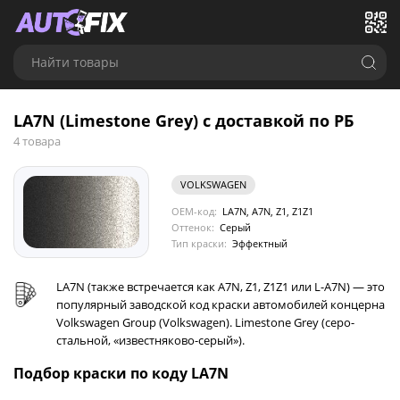
Найти товары
LA7N (Limestone Grey) с доставкой по РБ
4 товара
VOLKSWAGEN
OEM-код:
LA7N, A7N, Z1, Z1Z1
Оттенок:
Серый
Тип краски:
Эффектный
LA7N (также встречается как A7N, Z1, Z1Z1 или L-A7N) — это
популярный заводской код краски автомобилей концерна
Volkswagen Group (Volkswagen). Limestone Grey (серо-
стальной, «известняково-серый»).
Подбор краски по коду LA7N