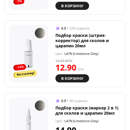
-7%
В КОРЗИНУ
4.9
259 оценок
Подбор краски (штрих-
корректор) для сколов и
царапин 20мл
Цвет:
LA7N (Limestone Grey)
14.90
BYN
12.90
-14%
BYN
бестселлер!
В КОРЗИНУ
4.9
30 оценок
Подбор краски (маркер 2 в 1)
для сколов и царапин 20мл
Цвет:
LA7N (Limestone Grey)