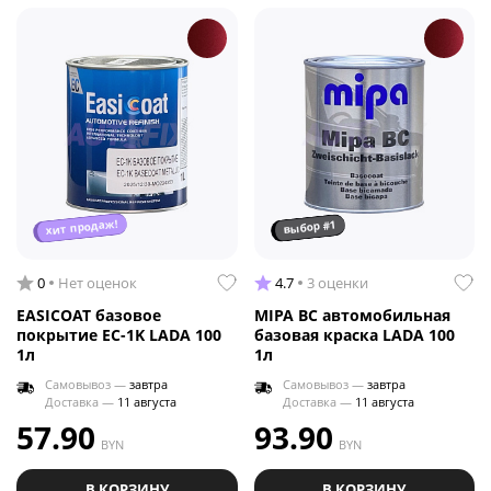
хит продаж!
выбор #1
0
Нет оценок
4.7
3 оценки
EASICOAT базовое
MIPA BC автомобильная
покрытие EC-1K LADA 100
базовая краска LADA 100
1л
1л
Самовывоз —
завтра
Самовывоз —
завтра
Доставка —
11 августа
Доставка —
11 августа
57.90
93.90
BYN
BYN
В КОРЗИНУ
В КОРЗИНУ