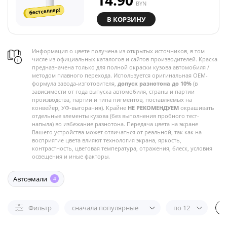
14.90
BYN
бестселлер!
В КОРЗИНУ
Информация о цвете получена из открытых источников, в том
числе из официальных каталогов и сайтов производителей. Краска
предназначена только для полной окраски кузова автомобиля /
методом плавного перехода. Используется оригинальная OEM-
формула завода-изготовителя,
допуск разнотона до 10%
(в
зависимости от года выпуска автомобиля, страны и партии
производства, партии и типа пигментов, поставляемых на
конвейер, УФ-выгорания). Крайне
НЕ РЕКОМЕНДУЕМ
окрашивать
отдельные элементы кузова (без выполнения пробного тест-
напыла) во избежание разнотона. Передача цвета на экране
Вашего устройства может отличаться от реальной, так как на
восприятие цвета влияют технология экрана, яркость,
контрастность, цветовая температура, отражения, блеск, условия
освещения и иные факторы.
Автоэмали
4
Фильтр
сначала популярные
по 12