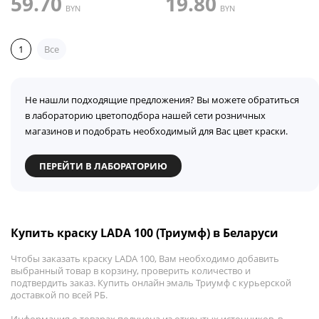
59.70
19.80
BYN
BYN
1
Все
Не нашли подходящие предложения? Вы можете обратиться
в лабораторию цветоподбора нашей сети розничных
магазинов и подобрать необходимый для Вас цвет краски.
ПЕРЕЙТИ В ЛАБОРАТОРИЮ
Купить краску LADA 100 (Триумф) в Беларуси
Чтобы заказать краску LADA 100, Вам необходимо добавить
выбранный товар в корзину, проверить количество и
подтвердить заказ. Купить онлайн эмаль Триумф с курьерской
доставкой по всей РБ.