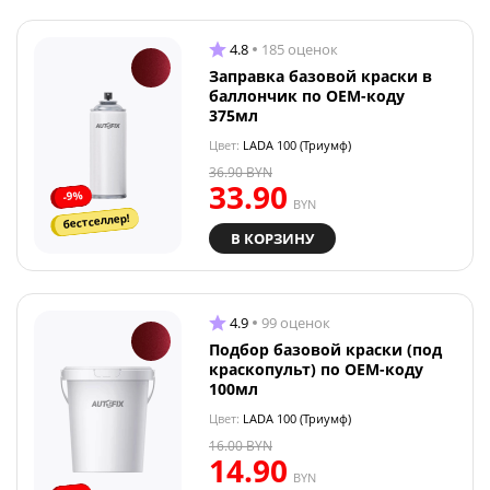
4.8
185 оценок
Заправка базовой краски в
баллончик по OEM-коду
375мл
Цвет:
LADA 100 (Триумф)
36.90
BYN
33.90
-9%
BYN
бестселлер!
В КОРЗИНУ
4.9
99 оценок
Подбор базовой краски (под
краскопульт) по OEM-коду
100мл
Цвет:
LADA 100 (Триумф)
16.00
BYN
14.90
BYN