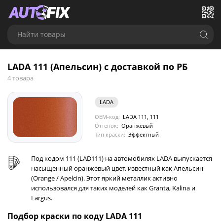
Найти товары
LADA 111 (Апельсин) с доставкой по РБ
4 товара
LADA
OEM-код:
LADA 111, 111
Оттенок:
Оранжевый
Тип краски:
Эффектный
Под кодом 111 (LAD111) на автомобилях LADA выпускается
насыщенный оранжевый цвет, известный как Апельсин
(Orange / Apelcin). Этот яркий металлик активно
использовался для таких моделей как Granta, Kalina и
Largus.
Подбор краски по коду LADA 111