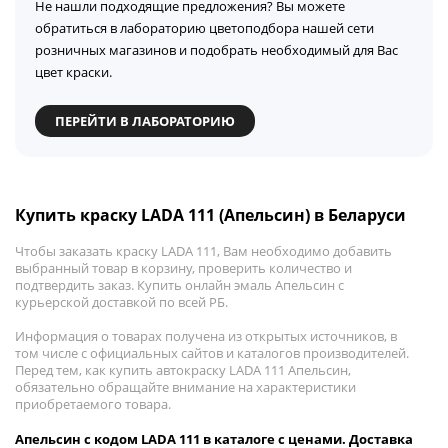
Не нашли подходящие предложения? Вы можете
обратиться в лабораторию цветоподбора нашей сети
розничных магазинов и подобрать необходимый для Вас
цвет краски.
ПЕРЕЙТИ В ЛАБОРАТОРИЮ
Купить краску LADA 111 (Апельсин) в Беларуси
Чтобы заказать краску LADA 111, Вам необходимо добавить
выбранный товар в корзину, проверить количество и
подтвердить заказ. Купить онлайн эмаль Апельсин с
курьерской доставкой по всей РБ.
Информация о товарах получена из открытых источников, в
том числе с официальных сайтов и каталогов производителей.
Перед тем, как купить автокраску LADA 111 Апельсин,
обязательно обращайте внимание на характеристики
приобретаемого товара.
Апельсин с кодом LADA 111 в каталоге с ценами. Доставка