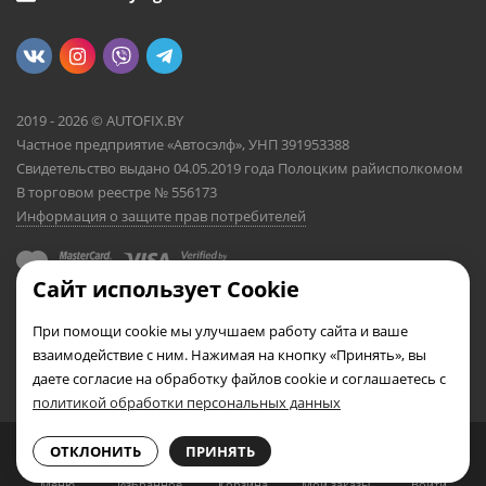
2019 - 2026 © AUTOFIX.BY
Частное предприятие «Автосэлф», УНП 391953388
Свидетельство выдано 04.05.2019 года Полоцким райисполкомом
В торговом реестре № 556173
Информация о защите прав потребителей
Сайт использует Cookie
При помощи cookie мы улучшаем работу сайта и ваше
взаимодействие с ним. Нажимая на кнопку «Принять», вы
даете согласие на обработку файлов cookie и соглашаетесь с
политикой обработки персональных данных
0
0
ОТКЛОНИТЬ
ПРИНЯТЬ
Меню
Избранное
Корзина
Мои заказы
Войти