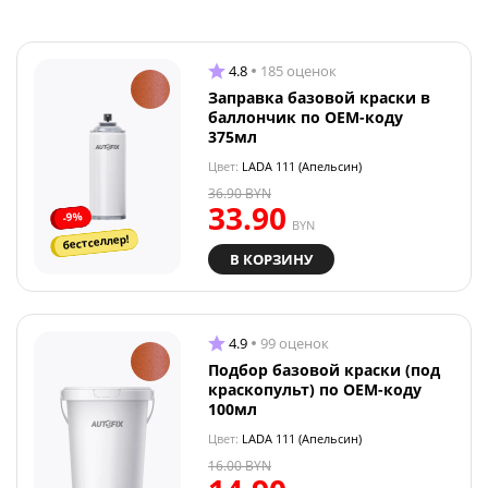
4.8
185 оценок
Заправка базовой краски в
баллончик по OEM-коду
375мл
Цвет:
LADA 111 (Апельсин)
36.90
BYN
33.90
-9%
BYN
бестселлер!
В КОРЗИНУ
4.9
99 оценок
Подбор базовой краски (под
краскопульт) по OEM-коду
100мл
Цвет:
LADA 111 (Апельсин)
16.00
BYN