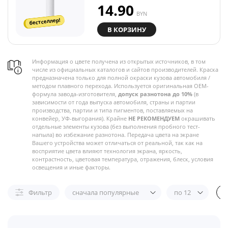
14.90
BYN
бестселлер!
В КОРЗИНУ
Информация о цвете получена из открытых источников, в том
числе из официальных каталогов и сайтов производителей. Краска
предназначена только для полной окраски кузова автомобиля /
методом плавного перехода. Используется оригинальная OEM-
формула завода-изготовителя,
допуск разнотона до 10%
(в
зависимости от года выпуска автомобиля, страны и партии
производства, партии и типа пигментов, поставляемых на
конвейер, УФ-выгорания). Крайне
НЕ РЕКОМЕНДУЕМ
окрашивать
отдельные элементы кузова (без выполнения пробного тест-
напыла) во избежание разнотона. Передача цвета на экране
Вашего устройства может отличаться от реальной, так как на
восприятие цвета влияют технология экрана, яркость,
контрастность, цветовая температура, отражения, блеск, условия
освещения и иные факторы.
Фильтр
сначала популярные
по 12