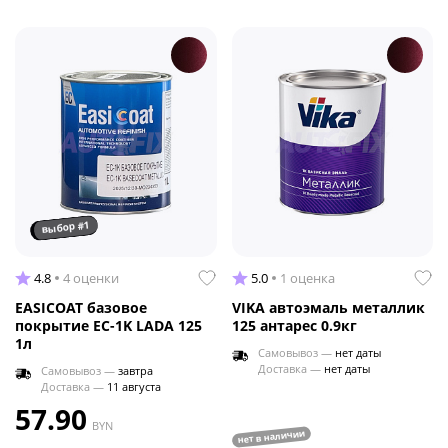
выбор #1
4.8
4 оценки
5.0
1 оценка
EASICOAT базовое
VIKA автоэмаль металлик
покрытие EC-1K LADA 125
125 антарес 0.9кг
1л
Самовывоз —
нет даты
Доставка —
нет даты
Самовывоз —
завтра
Доставка —
11 августа
57.90
BYN
нет в наличии