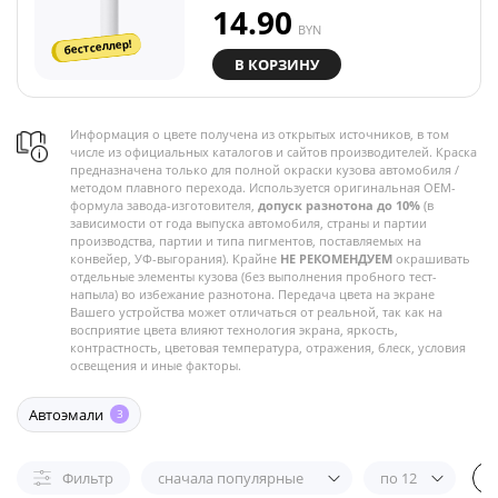
14.90
BYN
бестселлер!
В КОРЗИНУ
Информация о цвете получена из открытых источников, в том
числе из официальных каталогов и сайтов производителей. Краска
предназначена только для полной окраски кузова автомобиля /
методом плавного перехода. Используется оригинальная OEM-
формула завода-изготовителя,
допуск разнотона до 10%
(в
зависимости от года выпуска автомобиля, страны и партии
производства, партии и типа пигментов, поставляемых на
конвейер, УФ-выгорания). Крайне
НЕ РЕКОМЕНДУЕМ
окрашивать
отдельные элементы кузова (без выполнения пробного тест-
напыла) во избежание разнотона. Передача цвета на экране
Вашего устройства может отличаться от реальной, так как на
восприятие цвета влияют технология экрана, яркость,
контрастность, цветовая температура, отражения, блеск, условия
освещения и иные факторы.
Автоэмали
3
Фильтр
сначала популярные
по 12