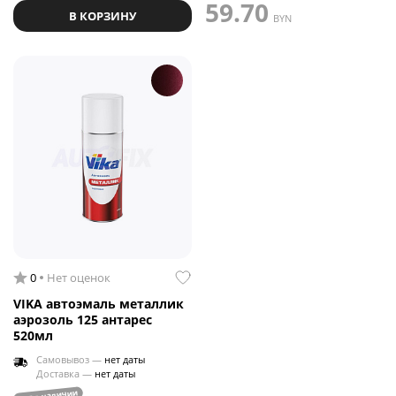
59.70
В КОРЗИНУ
BYN
0
Нет оценок
VIKA автоэмаль металлик
аэрозоль 125 антарес
520мл
Самовывоз —
нет даты
Доставка —
нет даты
нет в наличии