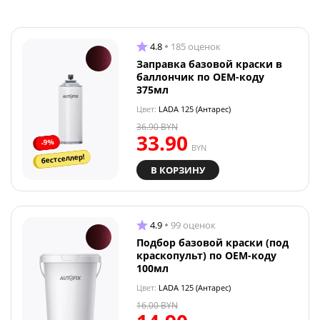
4.8
185 оценок
Заправка базовой краски в
баллончик по OEM-коду
375мл
Цвет:
LADA 125 (Антарес)
36.90
BYN
33.90
-9%
BYN
бестселлер!
В КОРЗИНУ
4.9
99 оценок
Подбор базовой краски (под
краскопульт) по OEM-коду
100мл
Цвет:
LADA 125 (Антарес)
16.00
BYN