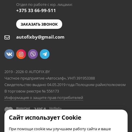
Отдел по работе с юр. лицами:
+375 33 66-99-511
ЗАКАЗАТЬ ЗВОНОК
autofixby@gmail.com
2019 - 2026 © AUTOFIX.BY
Частное предприятие «Автосэлф», УНП 391953388
Свидетельство выдано 04.05.2019 года Полоцким райисполкомом
В торговом реестре № 556173
Информация о защите прав потребителей
Сайт использует Cookie
При помощи cookie мы улучшаем работу сайта и ваше