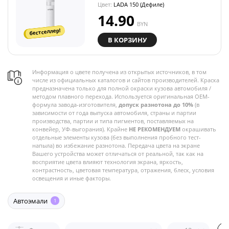
Цвет:
LADA 150 (Дефиле)
14.90
BYN
бестселлер!
В КОРЗИНУ
Информация о цвете получена из открытых источников, в том
числе из официальных каталогов и сайтов производителей. Краска
предназначена только для полной окраски кузова автомобиля /
методом плавного перехода. Используется оригинальная OEM-
формула завода-изготовителя,
допуск разнотона до 10%
(в
зависимости от года выпуска автомобиля, страны и партии
производства, партии и типа пигментов, поставляемых на
конвейер, УФ-выгорания). Крайне
НЕ РЕКОМЕНДУЕМ
окрашивать
отдельные элементы кузова (без выполнения пробного тест-
напыла) во избежание разнотона. Передача цвета на экране
Вашего устройства может отличаться от реальной, так как на
восприятие цвета влияют технология экрана, яркость,
контрастность, цветовая температура, отражения, блеск, условия
освещения и иные факторы.
Автоэмали
1