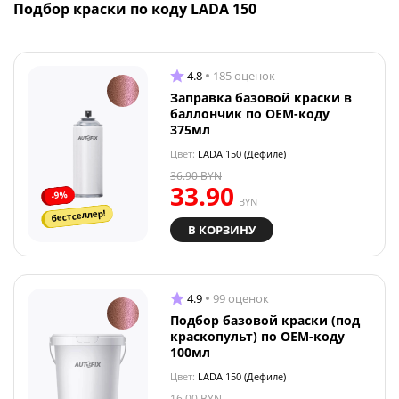
Подбор краски по коду LADA 150
4.8
185 оценок
Заправка базовой краски в
баллончик по OEM-коду
375мл
Цвет:
LADA 150 (Дефиле)
36.90
BYN
33.90
-9%
BYN
бестселлер!
В КОРЗИНУ
4.9
99 оценок
Подбор базовой краски (под
краскопульт) по OEM-коду
100мл
Цвет:
LADA 150 (Дефиле)
16.00
BYN