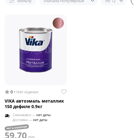
Фильтр
сначала популярные
по 12
0
Нет оценок
VIKA автоэмаль металлик
150 дефиле 0.9кг
Самовывоз —
нет даты
Доставка —
нет даты
нет в наличии
59.70
BYN