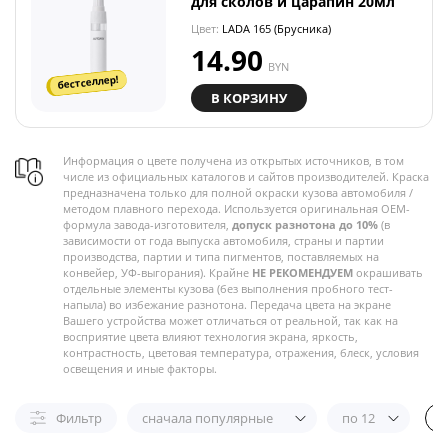
для сколов и царапин 20мл
Цвет:
LADA 165 (Брусника)
14.90
BYN
бестселлер!
В КОРЗИНУ
Информация о цвете получена из открытых источников, в том
числе из официальных каталогов и сайтов производителей. Краска
предназначена только для полной окраски кузова автомобиля /
методом плавного перехода. Используется оригинальная OEM-
формула завода-изготовителя,
допуск разнотона до 10%
(в
зависимости от года выпуска автомобиля, страны и партии
производства, партии и типа пигментов, поставляемых на
конвейер, УФ-выгорания). Крайне
НЕ РЕКОМЕНДУЕМ
окрашивать
отдельные элементы кузова (без выполнения пробного тест-
напыла) во избежание разнотона. Передача цвета на экране
Вашего устройства может отличаться от реальной, так как на
восприятие цвета влияют технология экрана, яркость,
контрастность, цветовая температура, отражения, блеск, условия
освещения и иные факторы.
Фильтр
сначала популярные
по 12