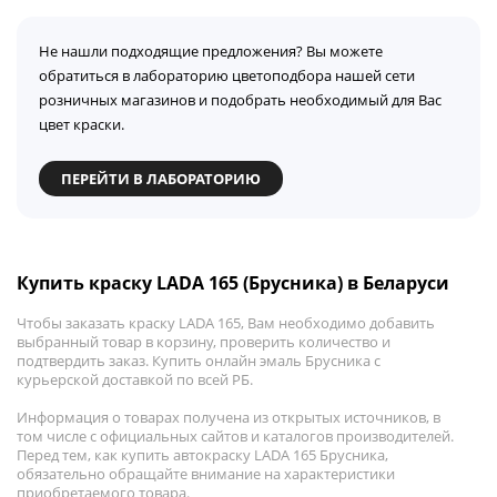
Не нашли подходящие предложения? Вы можете
обратиться в лабораторию цветоподбора нашей сети
розничных магазинов и подобрать необходимый для Вас
цвет краски.
ПЕРЕЙТИ В ЛАБОРАТОРИЮ
Купить краску LADA 165 (Брусника) в Беларуси
Чтобы заказать краску LADA 165, Вам необходимо добавить
выбранный товар в корзину, проверить количество и
подтвердить заказ. Купить онлайн эмаль Брусника с
курьерской доставкой по всей РБ.
Информация о товарах получена из открытых источников, в
том числе с официальных сайтов и каталогов производителей.
Перед тем, как купить автокраску LADA 165 Брусника,
обязательно обращайте внимание на характеристики
приобретаемого товара.