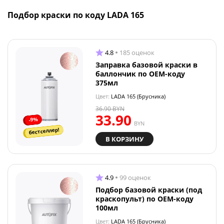
Подбор краски по коду LADA 165
4.8
185 оценок
Заправка базовой краски в
баллончик по OEM-коду
375мл
Цвет:
LADA 165 (Брусника)
36.90
BYN
33.90
-9%
BYN
бестселлер!
В КОРЗИНУ
4.9
99 оценок
Подбор базовой краски (под
краскопульт) по OEM-коду
100мл
Цвет:
LADA 165 (Брусника)