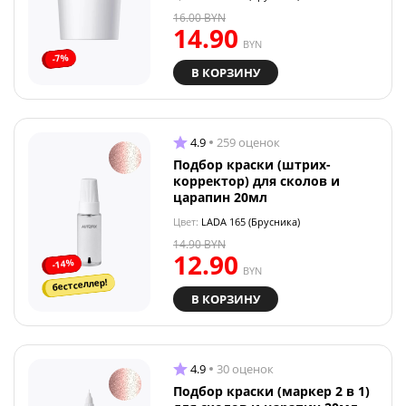
16.00
BYN
14.90
BYN
-7%
В КОРЗИНУ
4.9
259 оценок
Подбор краски (штрих-
корректор) для сколов и
царапин 20мл
Цвет:
LADA 165 (Брусника)
14.90
BYN
12.90
-14%
BYN
бестселлер!
В КОРЗИНУ
4.9
30 оценок
Подбор краски (маркер 2 в 1)