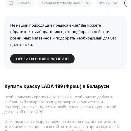
Фильтр
сначала популярные
по 12
Не нашли подходящие предложения? Вы можете
обратиться в лабораторию цветоподбора нашей сети
розничных магазинов и подобрать необходимый для Вас
цвет краски.
ПЕРЕЙТИ В ЛАБОРАТОРИЮ
Купить краску LADA 199 (Фреш) в Беларуси
Чтобы заказать краску LADA 199, Вам необходимо добавить
выбранный товар в корзину, проверить количество и
подтвердить заказ. Купить онлайн эмаль Фреш с курьерской
доставкой по всей РБ.
Информация о товарах получена из открытых источников, в
том числе с официальных сайтов и каталогов производителей.