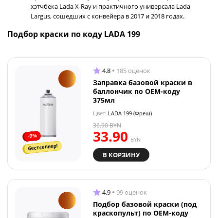
хэтчбека Lada X-Ray и практичного универсала Lada
Largus, сошедших с конвейера в 2017 и 2018 годах.
Подбор краски по коду LADA 199
4.8
185 оценок
Заправка базовой краски в
баллончик по OEM-коду
375мл
Цвет:
LADA 199 (Фреш)
36.90
BYN
33.90
-9%
BYN
бестселлер!
В КОРЗИНУ
4.9
99 оценок
Подбор базовой краски (под
краскопульт) по OEM-коду