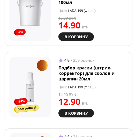
100мл
Цвет:
LADA 199 (Фреш)
16.00
BYN
14.90
BYN
-7%
В КОРЗИНУ
4.9
259 оценок
Подбор краски (штрих-
корректор) для сколов и
царапин 20мл
Цвет:
LADA 199 (Фреш)
14.90
BYN
12.90
-14%
BYN
бестселлер!
В КОРЗИНУ
4.8
31 оценка