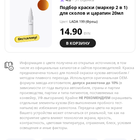
Подбор краски (маркер 2 в 1)
для сколов и царапин 20мл
Цвет:
LADA 199 (Фреш)
14.90
BYN
бестселлер!
В КОРЗИНУ
Информация о цвете получена из открытых источников, в том
числе из официальных каталогов и сайтов производителей. Краска
предназначена только для полной окраски кузова автомобиля /
методом плавного перехода. Используется оригинальная OEM-
формула завода-изготовителя,
допуск разнотона до 10%
(в
зависимости от года выпуска автомобиля, страны и партии
производства, партии и типа пигментов, поставляемых на
конвейер, УФ-выгорания). Крайне
НЕ РЕКОМЕНДУЕМ
окрашивать
отдельные элементы кузова (без выполнения пробного тест-
напыла) во избежание разнотона. Передача цвета на экране
Вашего устройства может отличаться от реальной, так как на
восприятие цвета влияют технология экрана, яркость,
контрастность, цветовая температура, отражения, блеск, условия
освещения и иные факторы.