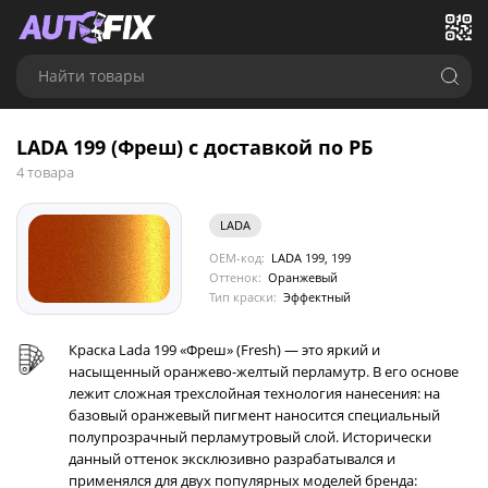
Найти товары
LADA 199 (Фреш) с доставкой по РБ
4 товара
LADA
OEM-код:
LADA 199, 199
Оттенок:
Оранжевый
Тип краски:
Эффектный
Краска Lada 199 «Фреш» (Fresh) — это яркий и
насыщенный оранжево-желтый перламутр. В его основе
лежит сложная трехслойная технология нанесения: на
базовый оранжевый пигмент наносится специальный
полупрозрачный перламутровый слой. Исторически
данный оттенок эксклюзивно разрабатывался и
применялся для двух популярных моделей бренда: