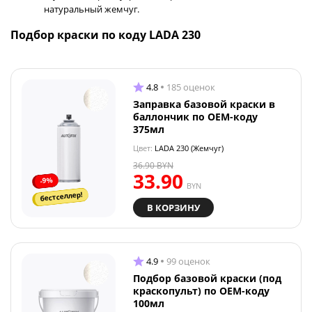
натуральный жемчуг.
Подбор краски по коду LADA 230
4.8
185 оценок
Заправка базовой краски в
баллончик по OEM-коду
375мл
Цвет:
LADA 230 (Жемчуг)
36.90
BYN
33.90
-9%
BYN
бестселлер!
В КОРЗИНУ
4.9
99 оценок
Подбор базовой краски (под
краскопульт) по OEM-коду
100мл