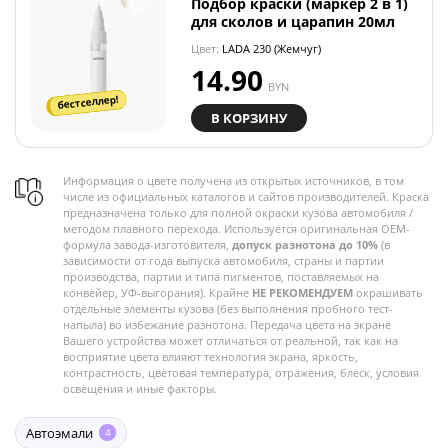
Подбор краски (маркер 2 в 1)
для сколов и царапин 20мл
Цвет:
LADA 230 (Жемчуг)
14.90
BYN
бестселлер!
В КОРЗИНУ
Информация о цвете получена из открытых источников, в том
числе из официальных каталогов и сайтов производителей. Краска
предназначена только для полной окраски кузова автомобиля /
методом плавного перехода. Используется оригинальная OEM-
формула завода-изготовителя,
допуск разнотона до 10%
(в
зависимости от года выпуска автомобиля, страны и партии
производства, партии и типа пигментов, поставляемых на
конвейер, УФ-выгорания). Крайне
НЕ РЕКОМЕНДУЕМ
окрашивать
отдельные элементы кузова (без выполнения пробного тест-
напыла) во избежание разнотона. Передача цвета на экране
Вашего устройства может отличаться от реальной, так как на
восприятие цвета влияют технология экрана, яркость,
контрастность, цветовая температура, отражения, блеск, условия
освещения и иные факторы.
Автоэмали
4