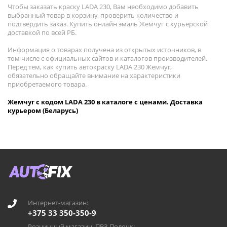
Чтобы заказать краску LADA 230, Вам необходимо добавить
выбранный товар в корзину, проверить количество и
подтвердить заказ. Купить онлайн эмаль Жемчуг с курьерской
доставкой по всей РБ.
Информация о товарах получена из открытых источников, в
том числе с официальных сайтов и каталогов производителей.
Перед тем, как купить автокраску LADA 230 Жемчуг,
обязательно обращайте внимание на характеристики
приобретаемого товара.
Жемчуг с кодом LADA 230 в каталоге с ценами. Доставка
курьером (Беларусь)
Интернет-магазин:
+375 33 350-350-9
Розничный магазин, ПВЗ Полоцк: