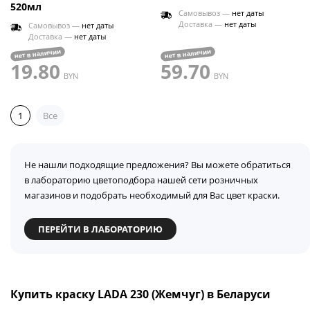
520мл
Самовывоз —
нет даты
Доставка —
нет даты
Самовывоз —
нет даты
Доставка —
нет даты
нет в наличии
нет в наличии
19.80
59.70
BYN
BYN
1
Все
Не нашли подходящие предложения? Вы можете обратиться
в лабораторию цветоподбора нашей сети розничных
магазинов и подобрать необходимый для Вас цвет краски.
ПЕРЕЙТИ В ЛАБОРАТОРИЮ
Купить краску LADA 230 (Жемчуг) в Беларуси