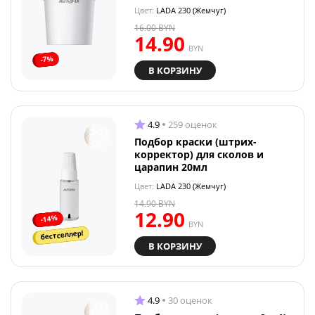
Цвет:
LADA 230 (Жемчуг)
16.00
BYN
14.90
BYN
-7%
В КОРЗИНУ
4.9
259 оценок
Подбор краски (штрих-
корректор) для сколов и
царапин 20мл
Цвет:
LADA 230 (Жемчуг)
14.90
BYN
12.90
-14%
BYN
бестселлер!
В КОРЗИНУ
4.9
30 оценок