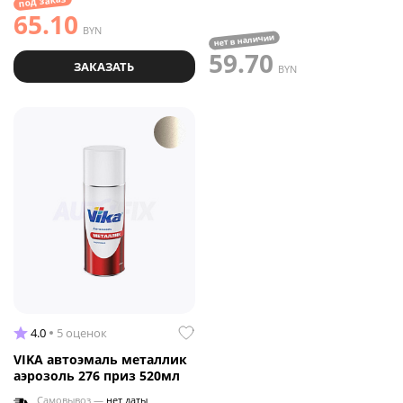
под заказ
65.10
BYN
нет в наличии
59.70
ЗАКАЗАТЬ
BYN
4.0
5 оценок
VIKA автоэмаль металлик
аэрозоль 276 приз 520мл
Самовывоз —
нет даты