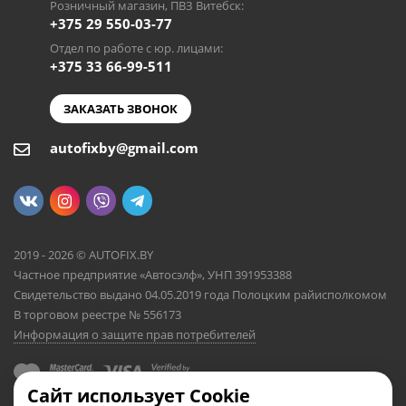
Розничный магазин, ПВЗ Витебск:
+375 29 550-03-77
Отдел по работе с юр. лицами:
+375 33 66-99-511
ЗАКАЗАТЬ ЗВОНОК
autofixby@gmail.com
2019 - 2026 © AUTOFIX.BY
Частное предприятие «Автосэлф», УНП 391953388
Свидетельство выдано 04.05.2019 года Полоцким райисполкомом
В торговом реестре № 556173
Информация о защите прав потребителей
Сайт использует Cookie