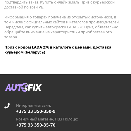
подтвердить заказ. Купить онлайн эмаль Приз с курьерской
доставкой по всей РБ.
Информация о товарах получена из открытых источников, в
том числе с официальных сайтов и каталогов производителей.
Перед тем, как купить автокраску LADA 276 Приз, обязательно
обращайте внимание на характеристики приобретаемого
товара.
Приз с кодом LADA 276 в каталоге с ценами. Доставка
курьером (Беларусь)
Интернет-магазин:
+375 33 350-350-9
Розничный магазин, ПВЗ Полоцк:
+375 33 350-35-70