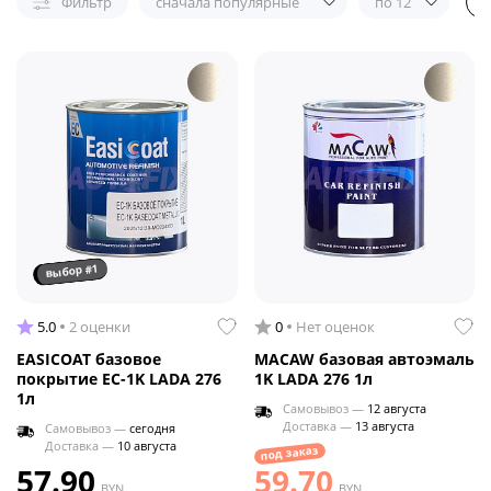
Фильтр
сначала популярные
по 12
выбор #1
5.0
2 оценки
0
Нет оценок
EASICOAT базовое
MACAW базовая автоэмаль
покрытие EC-1K LADA 276
1K LADA 276 1л
1л
Самовывоз —
12 августа
Доставка —
13 августа
Самовывоз —
сегодня
Доставка —
10 августа
под заказ
57.90
59.70
BYN
BYN