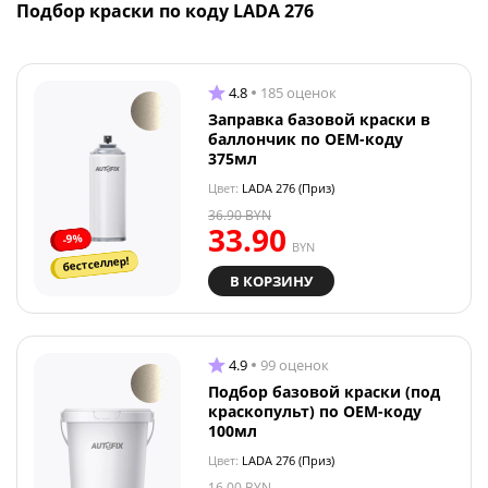
Подбор краски по коду LADA 276
4.8
185 оценок
Заправка базовой краски в
баллончик по OEM-коду
375мл
Цвет:
LADA 276 (Приз)
36.90
BYN
33.90
-9%
BYN
бестселлер!
В КОРЗИНУ
4.9
99 оценок
Подбор базовой краски (под
краскопульт) по OEM-коду
100мл
Цвет:
LADA 276 (Приз)
16.00
BYN