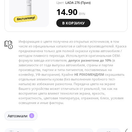
Цвет:
LADA 276 (Приз)
14.90
BYN
бестселлер!
В КОРЗИНУ
Информация о цвете получена из открытых источников, в том
числе из официальных каталогов и сайтов производителей. Краска
предназначена только для полной окраски кузова автомобиля /
методом плавного перехода. Используется оригинальная OEM-
формула завода-изготовителя,
допуск разнотона до 10%
(в
зависимости от года выпуска автомобиля, страны и партии
производства, партии и типа пигментов, поставляемых на
конвейер, УФ-выгорания). Крайне
НЕ РЕКОМЕНДУЕМ
окрашивать
отдельные элементы кузова (без выполнения пробного тест-
напыла) во избежание разнотона. Передача цвета на экране
Вашего устройства может отличаться от реальной, так как на
восприятие цвета влияют технология экрана, яркость,
контрастность, цветовая температура, отражения, блеск, условия
освещения и иные факторы.
Автоэмали
5