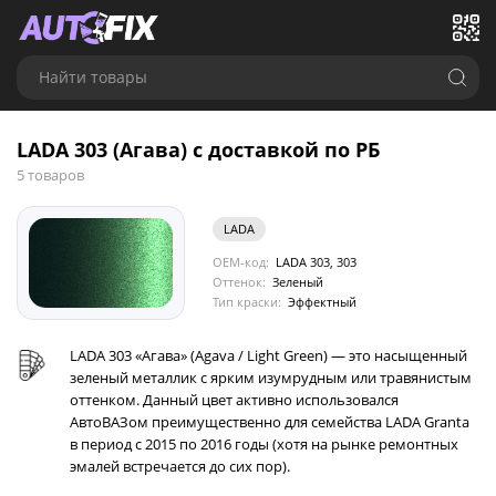
Найти товары
LADA 303 (Агава) с доставкой по РБ
5 товаров
LADA
OEM-код:
LADA 303, 303
Оттенок:
Зеленый
Тип краски:
Эффектный
LADA 303 «Агава» (Agava / Light Green) — это насыщенный
зеленый металлик с ярким изумрудным или травянистым
оттенком. Данный цвет активно использовался
АвтоВАЗом преимущественно для семейства LADA Granta
в период с 2015 по 2016 годы (хотя на рынке ремонтных
эмалей встречается до сих пор).