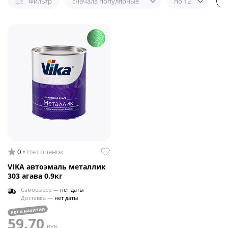
Фильтр
сначала популярные
по 12
0
Нет оценок
VIKA автоэмаль металлик
303 агава 0.9кг
Самовывоз —
нет даты
Доставка —
нет даты
нет в наличии
59.70
BYN