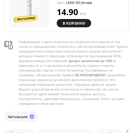
Цвет:
LADA 303 (Агава)
14.90
BYN
бестселлер!
В КОРЗИНУ
Информация о цвете получена из открытых источников, в том
числе из официальных каталогов и сайтов производителей. Краска
предназначена только для полной окраски кузова автомобиля /
методом плавного перехода. Используется оригинальная OEM-
формула завода-изготовителя,
допуск разнотона до 10%
(в
зависимости от года выпуска автомобиля, страны и партии
производства, партии и типа пигментов, поставляемых на
конвейер, УФ-выгорания). Крайне
НЕ РЕКОМЕНДУЕМ
окрашивать
отдельные элементы кузова (без выполнения пробного тест-
напыла) во избежание разнотона. Передача цвета на экране
Вашего устройства может отличаться от реальной, так как на
восприятие цвета влияют технология экрана, яркость,
контрастность, цветовая температура, отражения, блеск, условия
освещения и иные факторы.
Автоэмали
1