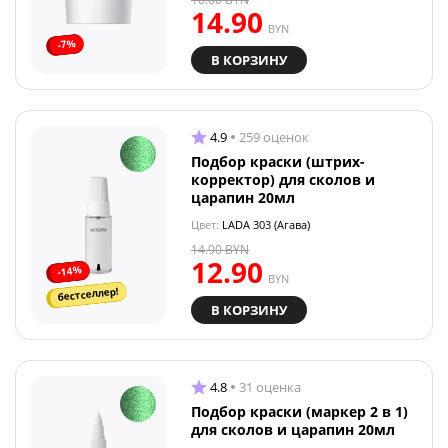
14.90
BYN
-7%
В КОРЗИНУ
4.9
259 оценок
Подбор краски (штрих-
корректор) для сколов и
царапин 20мл
Цвет:
LADA 303 (Агава)
14.90
BYN
12.90
-14%
BYN
бестселлер!
В КОРЗИНУ
4.8
31 оценка
Подбор краски (маркер 2 в 1)
для сколов и царапин 20мл