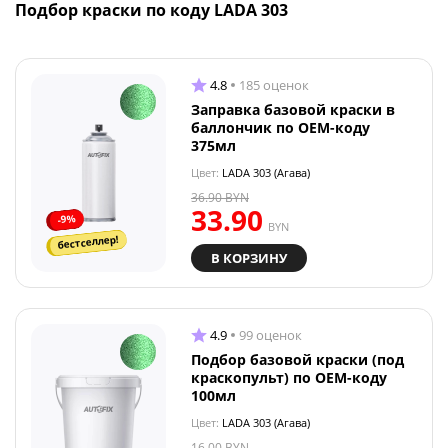
Подбор краски по коду LADA 303
4.8
185 оценок
Заправка базовой краски в
баллончик по OEM-коду
375мл
Цвет:
LADA 303 (Агава)
36.90
BYN
33.90
-9%
BYN
бестселлер!
В КОРЗИНУ
4.9
99 оценок
Подбор базовой краски (под
краскопульт) по OEM-коду
100мл
Цвет:
LADA 303 (Агава)
16.00
BYN