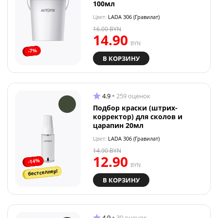
100мл
Цвет:
LADA 306 (Гравилат)
16.00
BYN
14.90
BYN
-7%
В КОРЗИНУ
4.9
259 оценок
Подбор краски (штрих-
корректор) для сколов и
царапин 20мл
Цвет:
LADA 306 (Гравилат)
14.90
BYN
12.90
-14%
BYN
бестселлер!
В КОРЗИНУ
4.9
30 оценок