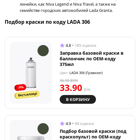
линейки, как Niva Legend и Niva Travel, а также на
семействе городских автомобилей Lada Granta.
Подбор краски по коду LADA 306
4.8
185 оценок
Заправка базовой краски в
баллончик по OEM-коду
375мл
Цвет:
LADA 306 (Гравилат)
36.90
BYN
33.90
-9%
BYN
бестселлер!
В КОРЗИНУ
4.9
99 оценок
Подбор базовой краски (под
краскопульт) по OEM-коду