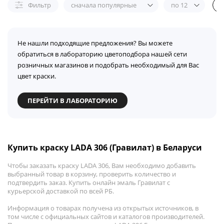
Фильтр
сначала популярные
по 12
Не нашли подходящие предложения? Вы можете
обратиться в лабораторию цветоподбора нашей сети
розничных магазинов и подобрать необходимый для Вас
цвет краски.
ПЕРЕЙТИ В ЛАБОРАТОРИЮ
Купить краску LADA 306 (Гравилат) в Беларуси
Чтобы заказать краску LADA 306, Вам необходимо добавить
выбранный товар в корзину, проверить количество и
подтвердить заказ. Купить онлайн эмаль Гравилат с
курьерской доставкой по всей РБ.
Информация о товарах получена из открытых источников, в
том числе с официальных сайтов и каталогов производителей.