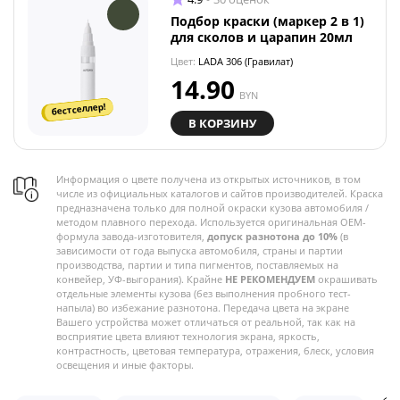
Подбор краски (маркер 2 в 1)
для сколов и царапин 20мл
Цвет:
LADA 306 (Гравилат)
14.90
BYN
бестселлер!
В КОРЗИНУ
Информация о цвете получена из открытых источников, в том
числе из официальных каталогов и сайтов производителей. Краска
предназначена только для полной окраски кузова автомобиля /
методом плавного перехода. Используется оригинальная OEM-
формула завода-изготовителя,
допуск разнотона до 10%
(в
зависимости от года выпуска автомобиля, страны и партии
производства, партии и типа пигментов, поставляемых на
конвейер, УФ-выгорания). Крайне
НЕ РЕКОМЕНДУЕМ
окрашивать
отдельные элементы кузова (без выполнения пробного тест-
напыла) во избежание разнотона. Передача цвета на экране
Вашего устройства может отличаться от реальной, так как на
восприятие цвета влияют технология экрана, яркость,
контрастность, цветовая температура, отражения, блеск, условия
освещения и иные факторы.