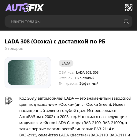
Найти товары
LADA 308 (Осока) с доставкой по РБ
6 товаров
LADA
OEM-код:
LADA 308, 308
Оттенок:
Бирюзовый
Тип краски:
Эффектный
Код 308 у автомобилей LADA — это знаменитый заводской
цвет под названием «Осока» (англ. Osoka Green). Имеет
насыщенный зелено-голубой цвет. Использовался
АвтоВАЗом с 2002 по 2003 год. Наносился на следующие
модели: семейство LADA Самара (ВАЗ-2109, ВАЗ-21099), а
также первые партии рестайлинговых ВАЗ-2114 и
ВАЗ-2115, семейство LADA «Десятка» (ВАЗ-2110, ВАЗ-2111 и