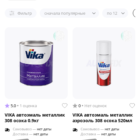
Фильтр
сначала популярные
по 12
5.0
1 оценка
0
Нет оценок
VIKA автоэмаль металлик
VIKA автоэмаль металлик
308 осока 0.9кг
аэрозоль 308 осока 520мл
Самовывоз —
нет даты
Самовывоз —
нет даты
Доставка —
нет даты
Доставка —
нет даты