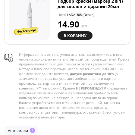
Подбор краски (маркер 2 в 1)
для сколов и царапин 20мл
Цвет:
LADA 308 (Осока)
14.90
BYN
бестселлер!
В КОРЗИНУ
Информация о цвете получена из открытых источников, в том
числе из официальных каталогов и сайтов производителей. Краска
предназначена только для полной окраски кузова автомобиля /
методом плавного перехода. Используется оригинальная OEM-
формула завода-изготовителя,
допуск разнотона до 10%
(в
зависимости от года выпуска автомобиля, страны и партии
производства, партии и типа пигментов, поставляемых на
конвейер, УФ-выгорания). Крайне
НЕ РЕКОМЕНДУЕМ
окрашивать
отдельные элементы кузова (без выполнения пробного тест-
напыла) во избежание разнотона. Передача цвета на экране
Вашего устройства может отличаться от реальной, так как на
восприятие цвета влияют технология экрана, яркость,
контрастность, цветовая температура, отражения, блеск, условия
освещения и иные факторы.
Автоэмали
2