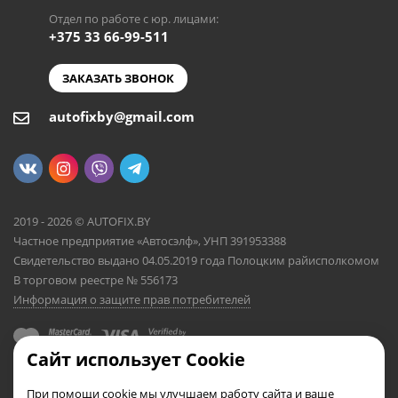
Отдел по работе с юр. лицами:
+375 33 66-99-511
ЗАКАЗАТЬ ЗВОНОК
autofixby@gmail.com
2019 - 2026 © AUTOFIX.BY
Частное предприятие «Автосэлф», УНП 391953388
Свидетельство выдано 04.05.2019 года Полоцким райисполкомом
В торговом реестре № 556173
Информация о защите прав потребителей
Сайт использует Cookie
При помощи cookie мы улучшаем работу сайта и ваше