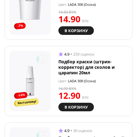
Цвет:
LADA 308 (Осока)
16.00
BYN
14.90
BYN
-7%
В КОРЗИНУ
4.9
259 оценок
Подбор краски (штрих-
корректор) для сколов и
царапин 20мл
Цвет:
LADA 308 (Осока)
14.90
BYN
12.90
-14%
BYN
бестселлер!
В КОРЗИНУ
4.9
30 оценок