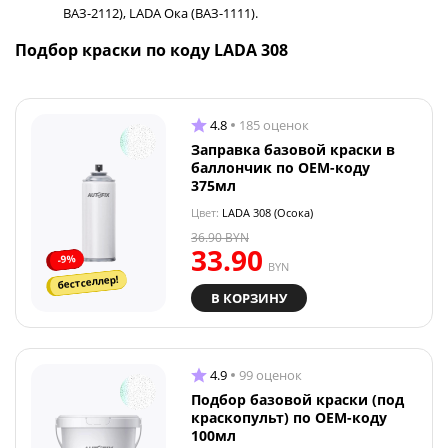
ВАЗ-2112), LADA Ока (ВАЗ-1111).
Подбор краски по коду LADA 308
4.8
185 оценок
Заправка базовой краски в
баллончик по OEM-коду
375мл
Цвет:
LADA 308 (Осока)
36.90
BYN
33.90
-9%
BYN
бестселлер!
В КОРЗИНУ
4.9
99 оценок
Подбор базовой краски (под
краскопульт) по OEM-коду
100мл