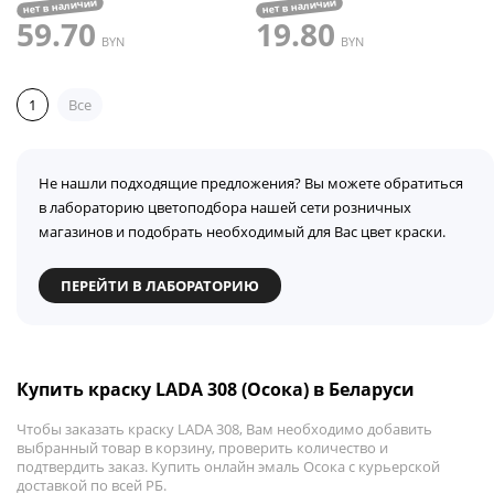
нет в наличии
нет в наличии
59.70
19.80
BYN
BYN
1
Все
Не нашли подходящие предложения? Вы можете обратиться
в лабораторию цветоподбора нашей сети розничных
магазинов и подобрать необходимый для Вас цвет краски.
ПЕРЕЙТИ В ЛАБОРАТОРИЮ
Купить краску LADA 308 (Осока) в Беларуси
Чтобы заказать краску LADA 308, Вам необходимо добавить
выбранный товар в корзину, проверить количество и
подтвердить заказ. Купить онлайн эмаль Осока с курьерской
доставкой по всей РБ.