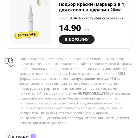
Подбор краски (маркер 2 в 1)
для сколов и царапин 20мл
Цвет:
LADA 322 (Колумбийская зелень)
14.90
BYN
бестселлер!
В КОРЗИНУ
Информация о цвете получена из открытых источников, в том
числе из официальных каталогов и сайтов производителей. Краска
предназначена только для полной окраски кузова автомобиля /
методом плавного перехода. Используется оригинальная OEM-
формула завода-изготовителя,
допуск разнотона до 10%
(в
зависимости от года выпуска автомобиля, страны и партии
производства, партии и типа пигментов, поставляемых на
конвейер, УФ-выгорания). Крайне
НЕ РЕКОМЕНДУЕМ
окрашивать
отдельные элементы кузова (без выполнения пробного тест-
напыла) во избежание разнотона. Передача цвета на экране
Вашего устройства может отличаться от реальной, так как на
восприятие цвета влияют технология экрана, яркость,
контрастность, цветовая температура, отражения, блеск, условия
освещения и иные факторы.
Автоэмали
1