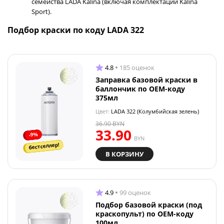
семейства LADA Kalina (включая комплектации Kalina
Sport).
Подбор краски по коду LADA 322
4.8
185 оценок
Заправка базовой краски в
баллончик по OEM-коду
375мл
Цвет:
LADA 322 (Колумбийская зелень)
36.90
BYN
33.90
-9%
BYN
бестселлер!
В КОРЗИНУ
4.9
99 оценок
Подбор базовой краски (под
краскопульт) по OEM-коду
100мл