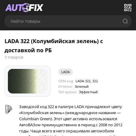
Найти товары
LADA 322 (Колумбийская зелень) с
доставкой по РБ
5 товаров
LADA
OEM-код:
LADA 322, 322
Оттенок:
Зеленый
Тип краски:
Эффектный
Заводской код 322 в палитре LADA принадлежит цвету
«Колумбийская зелень» (международное название —
Columbian Green). Этот цвет активно использовался
АвтоВАЗом преимущественно в период с 2008 по 2012
годы. Чаще всего в него окрашивали автомобили