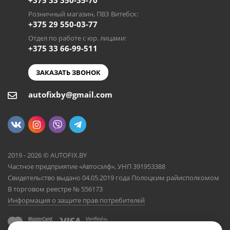
+375 33 350-35-70
Розничный магазин, ПВЗ Витебск:
+375 29 550-03-77
Отдел по работе с юр. лицами:
+375 33 66-99-511
ЗАКАЗАТЬ ЗВОНОК
autofixby@gmail.com
2019 - 2026 © AUTOFIX.BY
Частное предприятие «Автосэлф», УНП 391953388
Свидетельство выдано 04.05.2019 года Полоцким райисполкомом
В торговом реестре № 556173
Информация о защите прав потребителей