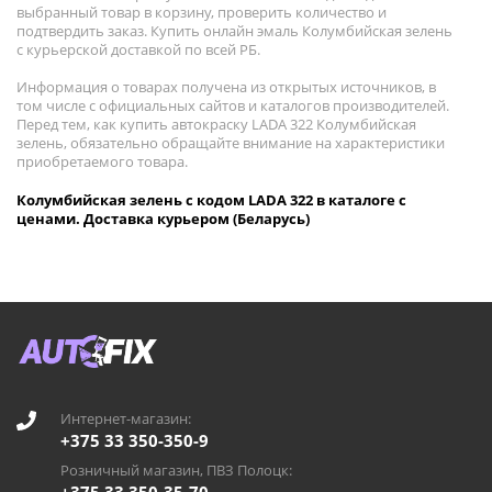
выбранный товар в корзину, проверить количество и
подтвердить заказ. Купить онлайн эмаль Колумбийская зелень
с курьерской доставкой по всей РБ.
Информация о товарах получена из открытых источников, в
том числе с официальных сайтов и каталогов производителей.
Перед тем, как купить автокраску LADA 322 Колумбийская
зелень, обязательно обращайте внимание на характеристики
приобретаемого товара.
Колумбийская зелень с кодом LADA 322 в каталоге с
ценами. Доставка курьером (Беларусь)
Интернет-магазин:
+375 33 350-350-9
Розничный магазин, ПВЗ Полоцк: