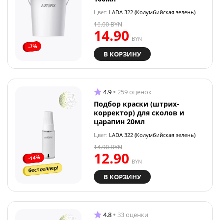
Цвет:
LADA 322 (Колумбийская зелень)
16.00
BYN
14.90
BYN
-7%
В КОРЗИНУ
4.9
259 оценок
Подбор краски (штрих-
корректор) для сколов и
царапин 20мл
Цвет:
LADA 322 (Колумбийская зелень)
14.90
BYN
12.90
-14%
BYN
бестселлер!
В КОРЗИНУ
4.8
33 оценки