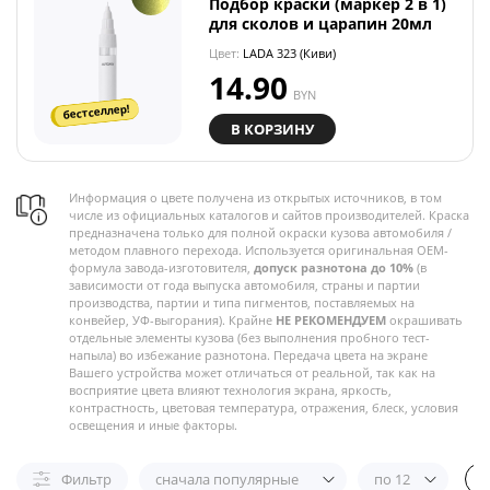
Подбор краски (маркер 2 в 1)
для сколов и царапин 20мл
Цвет:
LADA 323 (Киви)
14.90
BYN
бестселлер!
В КОРЗИНУ
Информация о цвете получена из открытых источников, в том
числе из официальных каталогов и сайтов производителей. Краска
предназначена только для полной окраски кузова автомобиля /
методом плавного перехода. Используется оригинальная OEM-
формула завода-изготовителя,
допуск разнотона до 10%
(в
зависимости от года выпуска автомобиля, страны и партии
производства, партии и типа пигментов, поставляемых на
конвейер, УФ-выгорания). Крайне
НЕ РЕКОМЕНДУЕМ
окрашивать
отдельные элементы кузова (без выполнения пробного тест-
напыла) во избежание разнотона. Передача цвета на экране
Вашего устройства может отличаться от реальной, так как на
восприятие цвета влияют технология экрана, яркость,
контрастность, цветовая температура, отражения, блеск, условия
освещения и иные факторы.
Фильтр
сначала популярные
по 12