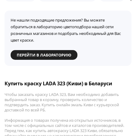
Не нашли подходящие предложения? Вы можете
обратиться в лабораторию цветоподбора нашей сети
розничных магазинов и подобрать необходимый для Вас
цвет краски.
ПЕРЕЙТИ В ЛАБОРАТОРИЮ
Купить краску LADA 323 (Киви) в Беларуси
Чтобы заказать краску LADA 323, Вам необходимо добавить
выбранный товар в корзину, проверить количество и
подтвердить заказ. Купить онлайн эмаль Киви с курьерской
доставкой по всей РБ.
Информация о товарах получена из открытых источников, в
том числе с официальных сайтов и каталогов производителей.
Перед тем, как купить автокраску LADA 323 Киви, обязательно
обращайте внимание на характеристики приобретаемого