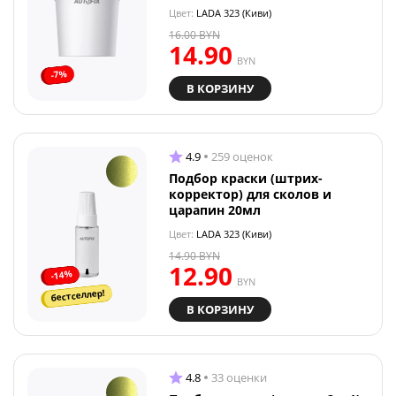
Цвет:
LADA 323 (Киви)
16.00
BYN
14.90
BYN
-7%
В КОРЗИНУ
4.9
259 оценок
Подбор краски (штрих-
корректор) для сколов и
царапин 20мл
Цвет:
LADA 323 (Киви)
14.90
BYN
12.90
-14%
BYN
бестселлер!
В КОРЗИНУ
4.8
33 оценки