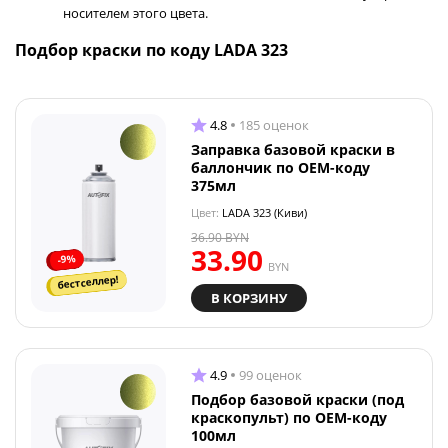
носителем этого цвета.
Подбор краски по коду LADA 323
4.8
185 оценок
Заправка базовой краски в
баллончик по OEM-коду
375мл
Цвет:
LADA 323 (Киви)
36.90
BYN
33.90
-9%
BYN
бестселлер!
В КОРЗИНУ
4.9
99 оценок
Подбор базовой краски (под
краскопульт) по OEM-коду
100мл