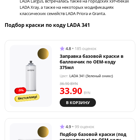
LADA Largus, встречалась также на городских хэтчбеках
LADA Xray, а также на некоторых модификациях
классических семейств LADA Priora и Granta.
Подбор краски по коду LADA 341
4.8
185 оценок
Заправка базовой краски в
баллончик по OEM-коду
375мл
Цвет:
LADA 341 (Зеленый оникс)
36.90
BYN
33.90
-9%
BYN
бестселлер!
В КОРЗИНУ
4.9
99 оценок
Подбор базовой краски (под
краскопульт) по OEM-коду