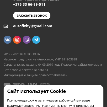
+375 33 66-99-511
ЗАКАЗАТЬ ЗВОНОК
autofixby@gmail.com
2019 - 2026 © AUTOFIX.BY
Частное предприятие «Автосэлф», УНП 391953388
Свидетельство выдано 04.05.2019 года Полоцким райисполкомом
В торговом реестре № 556173
Информация о защите прав потребителей
Сайт использует Cookie
При помощи cookie мы улучшаем работу сайта и ваше
взаимодействие с ним. Нажимая на кнопку «Принять», вы