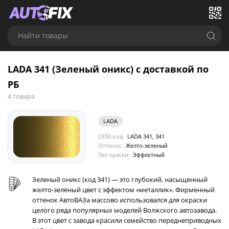
Найти товары
LADA 341 (Зеленый оникс) с доставкой по
РБ
4 товара
LADA
OEM-код:
LADA 341, 341
Оттенок:
Желто-зеленый
Тип краски:
Эффектный
Зеленый оникс (код 341) — это глубокий, насыщенный
желто-зелёный цвет с эффектом «металлик». Фирменный
оттенок АвтоВАЗа массово использовался для окраски
целого ряда популярных моделей Волжского автозавода.
В этот цвет с завода красили семейство переднеприводных