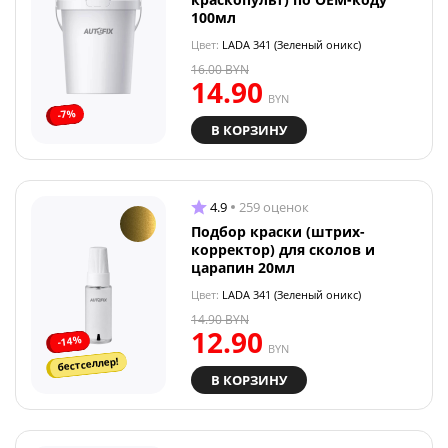
100мл
Цвет:
LADA 341 (Зеленый оникс)
16.00
BYN
14.90
BYN
-7%
В КОРЗИНУ
4.9
259 оценок
Подбор краски (штрих-
корректор) для сколов и
царапин 20мл
Цвет:
LADA 341 (Зеленый оникс)
14.90
BYN
12.90
-14%
BYN
бестселлер!
В КОРЗИНУ