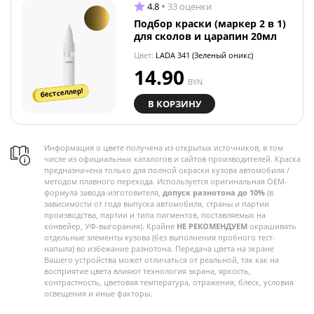
4.8
33 оценки
Подбор краски (маркер 2 в 1)
для сколов и царапин 20мл
Цвет:
LADA 341 (Зеленый оникс)
14.90
BYN
бестселлер!
В КОРЗИНУ
Информация о цвете получена из открытых источников, в том
числе из официальных каталогов и сайтов производителей. Краска
предназначена только для полной окраски кузова автомобиля /
методом плавного перехода. Используется оригинальная OEM-
формула завода-изготовителя,
допуск разнотона до 10%
(в
зависимости от года выпуска автомобиля, страны и партии
производства, партии и типа пигментов, поставляемых на
конвейер, УФ-выгорания). Крайне
НЕ РЕКОМЕНДУЕМ
окрашивать
отдельные элементы кузова (без выполнения пробного тест-
напыла) во избежание разнотона. Передача цвета на экране
Вашего устройства может отличаться от реальной, так как на
восприятие цвета влияют технология экрана, яркость,
контрастность, цветовая температура, отражения, блеск, условия
освещения и иные факторы.