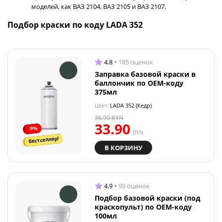
моделей, как ВАЗ 2104, ВАЗ 2105 и ВАЗ 2107.
Подбор краски по коду LADA 352
4.8
185 оценок
Заправка базовой краски в
баллончик по OEM-коду
375мл
Цвет:
LADA 352 (Кедр)
36.90
BYN
33.90
-9%
BYN
бестселлер!
В КОРЗИНУ
4.9
99 оценок
Подбор базовой краски (под
краскопульт) по OEM-коду
100мл