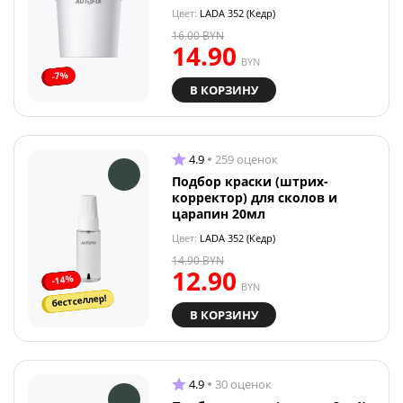
Цвет:
LADA 352 (Кедр)
16.00
BYN
14.90
BYN
-7%
В КОРЗИНУ
4.9
259 оценок
Подбор краски (штрих-
корректор) для сколов и
царапин 20мл
Цвет:
LADA 352 (Кедр)
14.90
BYN
12.90
-14%
BYN
бестселлер!
В КОРЗИНУ
4.9
30 оценок