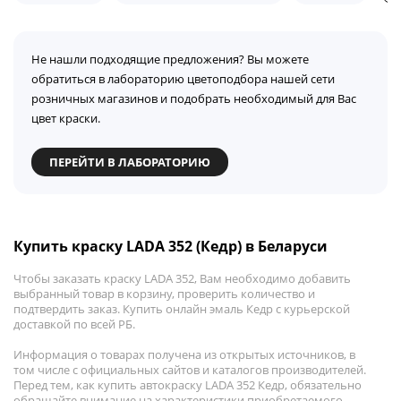
Не нашли подходящие предложения? Вы можете
обратиться в лабораторию цветоподбора нашей сети
розничных магазинов и подобрать необходимый для Вас
цвет краски.
ПЕРЕЙТИ В ЛАБОРАТОРИЮ
Купить краску LADA 352 (Кедр) в Беларуси
Чтобы заказать краску LADA 352, Вам необходимо добавить
выбранный товар в корзину, проверить количество и
подтвердить заказ. Купить онлайн эмаль Кедр с курьерской
доставкой по всей РБ.
Информация о товарах получена из открытых источников, в
том числе с официальных сайтов и каталогов производителей.
Перед тем, как купить автокраску LADA 352 Кедр, обязательно
обращайте внимание на характеристики приобретаемого