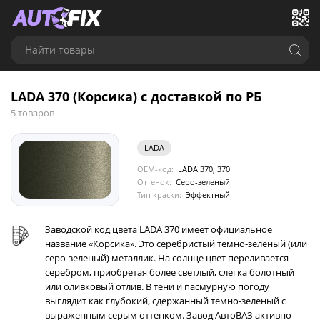
Найти товары
LADA 370 (Корсика) с доставкой по РБ
5 товаров
LADA
OEM-код:
LADA 370, 370
Оттенок:
Серо-зеленый
Тип краски:
Эффектный
Заводской код цвета LADA 370 имеет официальное
название «Корсика». Это серебристый темно-зеленый (или
серо-зеленый) металлик. На солнце цвет переливается
серебром, приобретая более светлый, слегка болотный
или оливковый отлив. В тени и пасмурную погоду
выглядит как глубокий, сдержанный темно-зеленый с
выраженным серым оттенком. Завод АвтоВАЗ активно