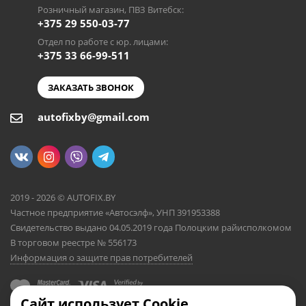
Розничный магазин, ПВЗ Витебск:
+375 29 550-03-77
Отдел по работе с юр. лицами:
+375 33 66-99-511
ЗАКАЗАТЬ ЗВОНОК
autofixby@gmail.com
2019 - 2026 © AUTOFIX.BY
Частное предприятие «Автосэлф», УНП 391953388
Свидетельство выдано 04.05.2019 года Полоцким райисполкомом
В торговом реестре № 556173
Информация о защите прав потребителей
Сайт использует Cookie