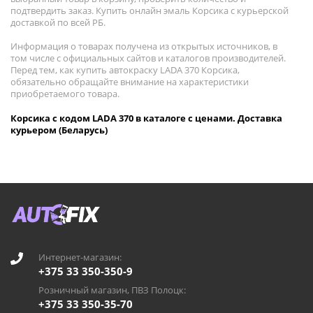
подтвердить заказ. Купить онлайн эмаль Корсика с курьерской
доставкой по всей РБ.
Информация о товарах получена из открытых источников, в
том числе с официальных сайтов и каталогов производителей.
Перед тем, как купить автокраску LADA 370 Корсика,
обязательно обращайте внимание на характеристики
приобретаемого товара.
Корсика с кодом LADA 370 в каталоге с ценами. Доставка
курьером (Беларусь)
Интернет-магазин:
+375 33 350-350-9
Розничный магазин, ПВЗ Полоцк:
+375 33 350-35-70