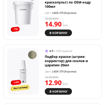
краскопульт) по OEM-коду
100мл
Цвет:
LADA 370 (Корсика)
16.00
BYN
14.90
BYN
-7%
В КОРЗИНУ
4.9
259 оценок
Подбор краски (штрих-
корректор) для сколов и
царапин 20мл
Цвет:
LADA 370 (Корсика)
14.90
BYN
12.90
-14%
BYN
бестселлер!
В КОРЗИНУ