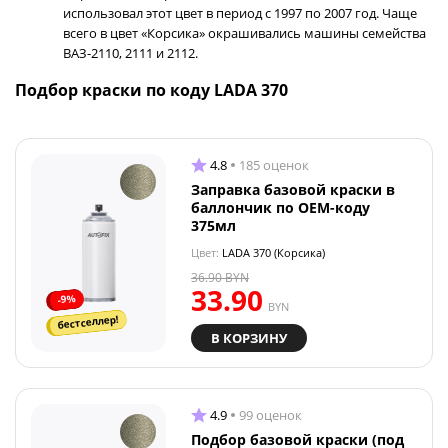
использовал этот цвет в период с 1997 по 2007 год. Чаще
всего в цвет «Корсика» окрашивались машины семейства
ВАЗ-2110, 2111 и 2112.
Подбор краски по коду LADA 370
4.8
185 оценок
Заправка базовой краски в
баллончик по OEM-коду
375мл
Цвет:
LADA 370 (Корсика)
36.90
BYN
33.90
-9%
BYN
бестселлер!
В КОРЗИНУ
4.9
99 оценок
Подбор базовой краски (под