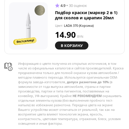
4.9
30 оценок
Подбор краски (маркер 2 в 1)
для сколов и царапин 20мл
Цвет:
LADA 370 (Корсика)
14.90
BYN
бестселлер!
В КОРЗИНУ
Информация о цвете получена из открытых источников, в том
числе из официальных каталогов и сайтов производителей. Краска
предназначена только для полной окраски кузова автомобиля /
методом плавного перехода. Используется оригинальная OEM-
формула завода-изготовителя,
допуск разнотона до 10%
(в
зависимости от года выпуска автомобиля, страны и партии
производства, партии и типа пигментов, поставляемых на
конвейер, УФ-выгорания). Крайне
НЕ РЕКОМЕНДУЕМ
окрашивать
отдельные элементы кузова (без выполнения пробного тест-
напыла) во избежание разнотона. Передача цвета на экране
Вашего устройства может отличаться от реальной, так как на
восприятие цвета влияют технология экрана, яркость,
контрастность, цветовая температура, отражения, блеск, условия
освещения и иные факторы.