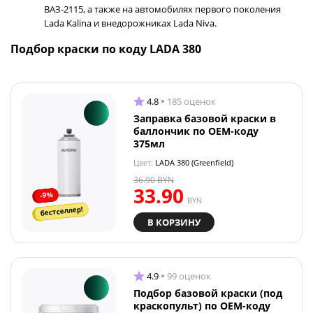
ВАЗ-2115, а также на автомобилях первого поколения
Lada Kalina и внедорожниках Lada Niva.
Подбор краски по коду LADA 380
4.8
185 оценок
Заправка базовой краски в
баллончик по OEM-коду
375мл
Цвет:
LADA 380 (Greenfield)
36.90
BYN
33.90
-9%
BYN
бестселлер!
В КОРЗИНУ
4.9
99 оценок
Подбор базовой краски (под
краскопульт) по OEM-коду