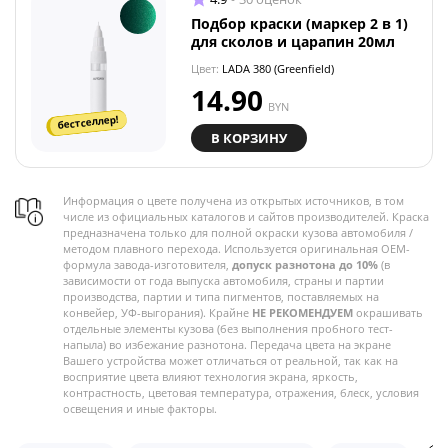
Подбор краски (маркер 2 в 1)
для сколов и царапин 20мл
Цвет:
LADA 380 (Greenfield)
14.90
BYN
бестселлер!
В КОРЗИНУ
Информация о цвете получена из открытых источников, в том
числе из официальных каталогов и сайтов производителей. Краска
предназначена только для полной окраски кузова автомобиля /
методом плавного перехода. Используется оригинальная OEM-
формула завода-изготовителя,
допуск разнотона до 10%
(в
зависимости от года выпуска автомобиля, страны и партии
производства, партии и типа пигментов, поставляемых на
конвейер, УФ-выгорания). Крайне
НЕ РЕКОМЕНДУЕМ
окрашивать
отдельные элементы кузова (без выполнения пробного тест-
напыла) во избежание разнотона. Передача цвета на экране
Вашего устройства может отличаться от реальной, так как на
восприятие цвета влияют технология экрана, яркость,
контрастность, цветовая температура, отражения, блеск, условия
освещения и иные факторы.