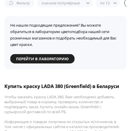
Фильтр
сначала популярные
по 12
Не нашли подходящие предложения? Вы можете
обратиться в лабораторию цветоподбора нашей сети
розничных магазинов и подобрать необходимый для Вас
цвет краски.
ПЕРЕЙТИ В ЛАБОРАТОРИЮ
Купить краску LADA 380 (Greenfield) в Беларуси
Чтобы заказать краску LADA 380, Вам необходимо добавить
выбранный товар в корзину, проверить количество и
подтвердить заказ. Купить онлайн эмаль Greenfield с
курьерской доставкой по всей РБ.
Информация о товарах получена из открытых источников, в
том числе с официальных сайтов и каталогов производителей.