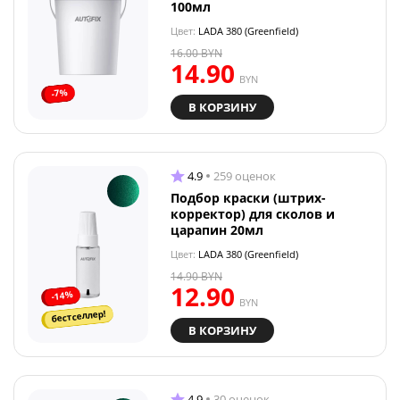
100мл
Цвет:
LADA 380 (Greenfield)
16.00
BYN
14.90
BYN
-7%
В КОРЗИНУ
4.9
259 оценок
Подбор краски (штрих-
корректор) для сколов и
царапин 20мл
Цвет:
LADA 380 (Greenfield)
14.90
BYN
12.90
-14%
BYN
бестселлер!
В КОРЗИНУ
4.9
30 оценок