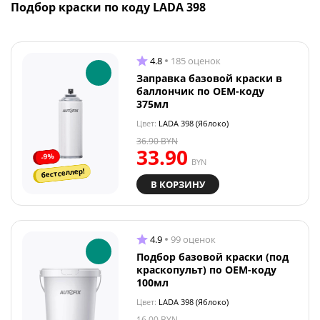
Подбор краски по коду LADA 398
4.8
185 оценок
Заправка базовой краски в
баллончик по OEM-коду
375мл
Цвет:
LADA 398 (Яблоко)
36.90
BYN
33.90
-9%
BYN
бестселлер!
В КОРЗИНУ
4.9
99 оценок
Подбор базовой краски (под
краскопульт) по OEM-коду
100мл
Цвет:
LADA 398 (Яблоко)
16.00
BYN