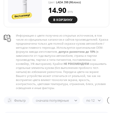
Цвет:
LADA 398 (Яблоко)
14.90
BYN
бестселлер!
В КОРЗИНУ
Информация о цвете получена из открытых источников, в том
числе из официальных каталогов и сайтов производителей. Краска
предназначена только для полной окраски кузова автомобиля /
методом плавного перехода. Используется оригинальная OEM-
формула завода-изготовителя,
допуск разнотона до 10%
(в
зависимости от года выпуска автомобиля, страны и партии
производства, партии и типа пигментов, поставляемых на
конвейер, УФ-выгорания). Крайне
НЕ РЕКОМЕНДУЕМ
окрашивать
отдельные элементы кузова (без выполнения пробного тест-
напыла) во избежание разнотона. Передача цвета на экране
Вашего устройства может отличаться от реальной, так как на
восприятие цвета влияют технология экрана, яркость,
контрастность, цветовая температура, отражения, блеск, условия
освещения и иные факторы.
Фильтр
сначала популярные
по 12