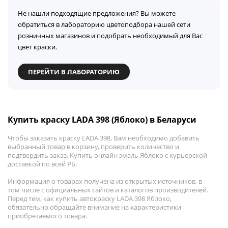
Не нашли подходящие предложения? Вы можете
обратиться в лабораторию цветоподбора нашей сети
розничных магазинов и подобрать необходимый для Вас
цвет краски.
ПЕРЕЙТИ В ЛАБОРАТОРИЮ
Купить краску LADA 398 (Яблоко) в Беларуси
Чтобы заказать краску LADA 398, Вам необходимо добавить
выбранный товар в корзину, проверить количество и
подтвердить заказ. Купить онлайн эмаль Яблоко с курьерской
доставкой по всей РБ.
Информация о товарах получена из открытых источников, в
том числе с официальных сайтов и каталогов производителей.
Перед тем, как купить автокраску LADA 398 Яблоко,
обязательно обращайте внимание на характеристики
приобретаемого товара.