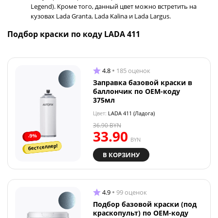
Legend). Кроме того, данный цвет можно встретить на
кузовах Lada Granta, Lada Kalina и Lada Largus.
Подбор краски по коду LADA 411
4.8
185 оценок
Заправка базовой краски в
баллончик по OEM-коду
375мл
Цвет:
LADA 411 (Ладога)
36.90
BYN
33.90
-9%
BYN
бестселлер!
В КОРЗИНУ
4.9
99 оценок
Подбор базовой краски (под
краскопульт) по OEM-коду