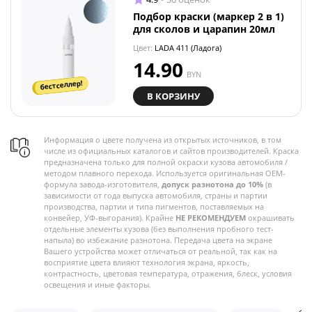
Подбор краски (маркер 2 в 1)
для сколов и царапин 20мл
Цвет:
LADA 411 (Ладога)
14.90
BYN
бестселлер!
В КОРЗИНУ
Информация о цвете получена из открытых источников, в том
числе из официальных каталогов и сайтов производителей. Краска
предназначена только для полной окраски кузова автомобиля /
методом плавного перехода. Используется оригинальная OEM-
формула завода-изготовителя,
допуск разнотона до 10%
(в
зависимости от года выпуска автомобиля, страны и партии
производства, партии и типа пигментов, поставляемых на
конвейер, УФ-выгорания). Крайне
НЕ РЕКОМЕНДУЕМ
окрашивать
отдельные элементы кузова (без выполнения пробного тест-
напыла) во избежание разнотона. Передача цвета на экране
Вашего устройства может отличаться от реальной, так как на
восприятие цвета влияют технология экрана, яркость,
контрастность, цветовая температура, отражения, блеск, условия
освещения и иные факторы.