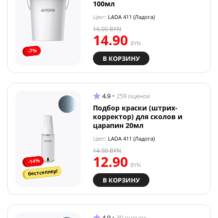
100мл
Цвет:
LADA 411 (Ладога)
16.00
BYN
14.90
BYN
-7%
В КОРЗИНУ
4.9
259 оценок
Подбор краски (штрих-
корректор) для сколов и
царапин 20мл
Цвет:
LADA 411 (Ладога)
14.90
BYN
12.90
-14%
BYN
бестселлер!
В КОРЗИНУ
4.9
30 оценок