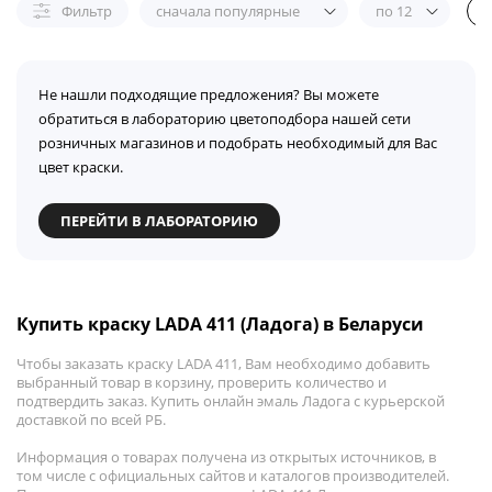
Фильтр
сначала популярные
по 12
Не нашли подходящие предложения? Вы можете
обратиться в лабораторию цветоподбора нашей сети
розничных магазинов и подобрать необходимый для Вас
цвет краски.
ПЕРЕЙТИ В ЛАБОРАТОРИЮ
Купить краску LADA 411 (Ладога) в Беларуси
Чтобы заказать краску LADA 411, Вам необходимо добавить
выбранный товар в корзину, проверить количество и
подтвердить заказ. Купить онлайн эмаль Ладога с курьерской
доставкой по всей РБ.
Информация о товарах получена из открытых источников, в
том числе с официальных сайтов и каталогов производителей.