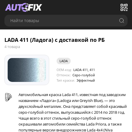
Найти товары
LADA 411 (Ладога) с доставкой по РБ
4 товара
LADA
OEM-код:
LADA 411, 411
Оттенок:
Серо-голубой
Тип краски:
Эффектный
Автомобильная краска Lada 411, известная под заводским
названием «Ладога» (Ladoga или Greyish Blue), — это
двухслойный металлик. Она представляет собой красивый
серо-голубой оттенок, выпускавшийся с 2014 по 2018 год.
Чаще всего в этот стильный серо-голубой оттенок
окрашивали автомобили семейства Lada Priora, а также
популярные версии внедорожников Lada 4x4 (Niva