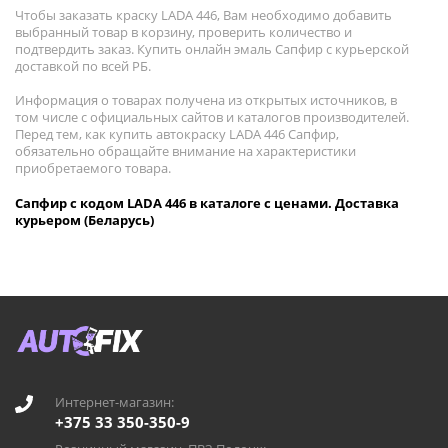
Чтобы заказать краску LADA 446, Вам необходимо добавить
выбранный товар в корзину, проверить количество и
подтвердить заказ. Купить онлайн эмаль Сапфир с курьерской
доставкой по всей РБ.
Информация о товарах получена из открытых источников, в
том числе с официальных сайтов и каталогов производителей.
Перед тем, как купить автокраску LADA 446 Сапфир,
обязательно обращайте внимание на характеристики
приобретаемого товара.
Сапфир с кодом LADA 446 в каталоге с ценами. Доставка
курьером (Беларусь)
Интернет-магазин:
+375 33 350-350-9