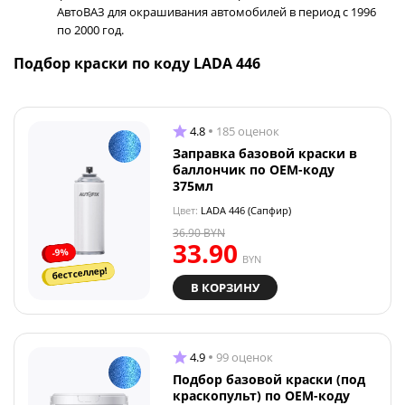
АвтоВАЗ для окрашивания автомобилей в период с 1996
по 2000 год.
Подбор краски по коду LADA 446
4.8
185 оценок
Заправка базовой краски в
баллончик по OEM-коду
375мл
Цвет:
LADA 446 (Сапфир)
36.90
BYN
33.90
-9%
BYN
бестселлер!
В КОРЗИНУ
4.9
99 оценок
Подбор базовой краски (под
краскопульт) по OEM-коду