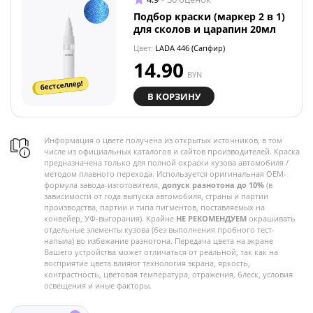
Подбор краски (маркер 2 в 1)
для сколов и царапин 20мл
Цвет:
LADA 446 (Сапфир)
14.90
BYN
бестселлер!
В КОРЗИНУ
Информация о цвете получена из открытых источников, в том
числе из официальных каталогов и сайтов производителей. Краска
предназначена только для полной окраски кузова автомобиля /
методом плавного перехода. Используется оригинальная OEM-
формула завода-изготовителя,
допуск разнотона до 10%
(в
зависимости от года выпуска автомобиля, страны и партии
производства, партии и типа пигментов, поставляемых на
конвейер, УФ-выгорания). Крайне
НЕ РЕКОМЕНДУЕМ
окрашивать
отдельные элементы кузова (без выполнения пробного тест-
напыла) во избежание разнотона. Передача цвета на экране
Вашего устройства может отличаться от реальной, так как на
восприятие цвета влияют технология экрана, яркость,
контрастность, цветовая температура, отражения, блеск, условия
освещения и иные факторы.