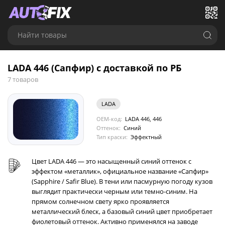
Найти товары
LADA 446 (Сапфир) с доставкой по РБ
7 товаров
LADA
OEM-код:
LADA 446, 446
Оттенок:
Синий
Тип краски:
Эффектный
Цвет LADA 446 — это насыщенный синий оттенок с
эффектом «металлик», официальное название «Сапфир»
(Sapphire / Safir Blue). В тени или пасмурную погоду кузов
выглядит практически черным или темно-синим. На
прямом солнечном свету ярко проявляется
металлический блеск, а базовый синий цвет приобретает
фиолетовый оттенок. Активно применялся на заводе