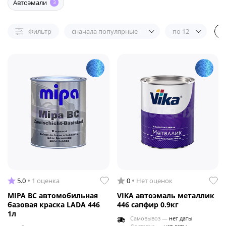
Автоэмали
3
Фильтр
сначала популярные
по 12
5.0
1 оценка
0
Нет оценок
MIPA BC автомобильная
VIKA автоэмаль металлик
базовая краска LADA 446
446 сапфир 0.9кг
1л
Самовывоз —
нет даты