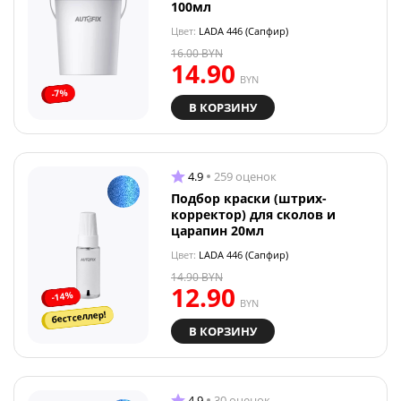
100мл
Цвет:
LADA 446 (Сапфир)
16.00
BYN
14.90
BYN
-7%
В КОРЗИНУ
4.9
259 оценок
Подбор краски (штрих-
корректор) для сколов и
царапин 20мл
Цвет:
LADA 446 (Сапфир)
14.90
BYN
12.90
-14%
BYN
бестселлер!
В КОРЗИНУ
4.9
30 оценок