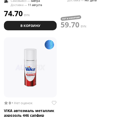
Доставка —
нет даты
Самовывоз —
завтра
Доставка —
11 августа
74.70
BYN
нет в наличии
59.70
В КОРЗИНУ
BYN
0
Нет оценок
VIKA автоэмаль металлик
аэрозоль 446 сапфир