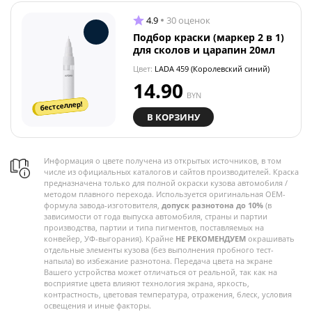
4.9
30 оценок
Подбор краски (маркер 2 в 1)
для сколов и царапин 20мл
Цвет:
LADA 459 (Королевский синий)
14.90
BYN
бестселлер!
В КОРЗИНУ
Информация о цвете получена из открытых источников, в том
числе из официальных каталогов и сайтов производителей. Краска
предназначена только для полной окраски кузова автомобиля /
методом плавного перехода. Используется оригинальная OEM-
формула завода-изготовителя,
допуск разнотона до 10%
(в
зависимости от года выпуска автомобиля, страны и партии
производства, партии и типа пигментов, поставляемых на
конвейер, УФ-выгорания). Крайне
НЕ РЕКОМЕНДУЕМ
окрашивать
отдельные элементы кузова (без выполнения пробного тест-
напыла) во избежание разнотона. Передача цвета на экране
Вашего устройства может отличаться от реальной, так как на
восприятие цвета влияют технология экрана, яркость,
контрастность, цветовая температура, отражения, блеск, условия
освещения и иные факторы.