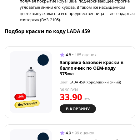
получал покрытие Royal Blue, подчеркивающее строгие
угловатые линии его кузова. В таком же насыщенном
цвете выпускалась и его предшественница — легендарная
«пятерка» (ВАЗ-2105).
Подбор краски по коду LADA 459
4.8
185 оценок
Заправка базовой краски в
баллончик по OEM-коду
375мл
Цвет:
LADA 459 (Королевский синий)
36.90
BYN
33.90
-9%
BYN
бестселлер!
В КОРЗИНУ
4.9
99 оценок