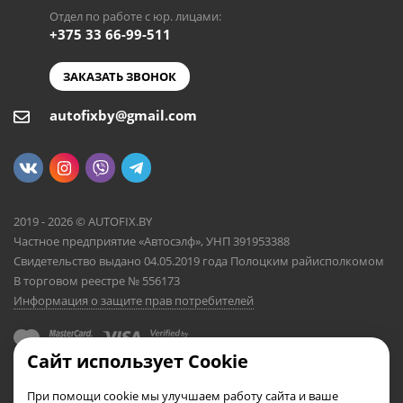
Отдел по работе с юр. лицами:
+375 33 66-99-511
ЗАКАЗАТЬ ЗВОНОК
autofixby@gmail.com
2019 - 2026 © AUTOFIX.BY
Частное предприятие «Автосэлф», УНП 391953388
Свидетельство выдано 04.05.2019 года Полоцким райисполкомом
В торговом реестре № 556173
Информация о защите прав потребителей
Сайт использует Cookie
При помощи cookie мы улучшаем работу сайта и ваше