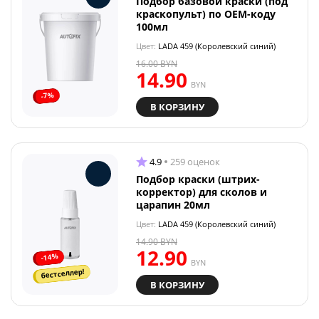
Подбор базовой краски (под
краскопульт) по OEM-коду
100мл
Цвет:
LADA 459 (Королевский синий)
16.00
BYN
14.90
BYN
-7%
В КОРЗИНУ
4.9
259 оценок
Подбор краски (штрих-
корректор) для сколов и
царапин 20мл
Цвет:
LADA 459 (Королевский синий)
14.90
BYN
12.90
-14%
BYN
бестселлер!
В КОРЗИНУ