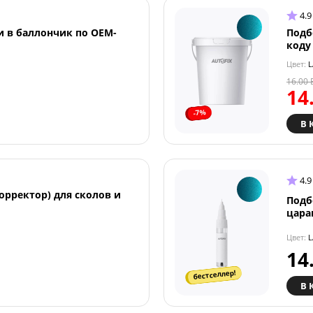
4.9
и в баллончик по OEM-
Подб
коду
Цвет:
L
16.00
14
-7%
В 
4.9
орректор) для сколов и
Подб
цара
Цвет:
L
14
бестселлер!
В 