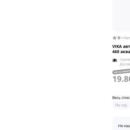
0
Нет
VIKA ав
460 акв
Самов
Доста
нет в нали
19.8
Весь спи
По стр.
Не на