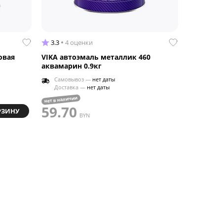
3.3
4 оценки
овая
VIKA автоэмаль металлик 460
аквамарин 0.9кг
Самовывоз —
нет даты
Доставка —
нет даты
нет в наличии
59.70
РЗИНУ
BYN