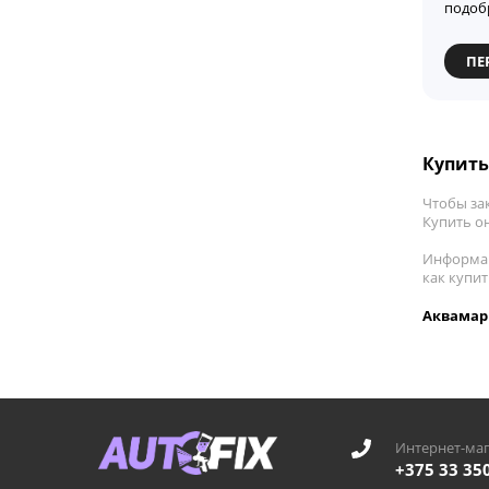
подоб
ПЕ
Купить
Чтобы зак
Купить он
Информац
как купи
Аквамари
Интернет-маг
+375 33 35