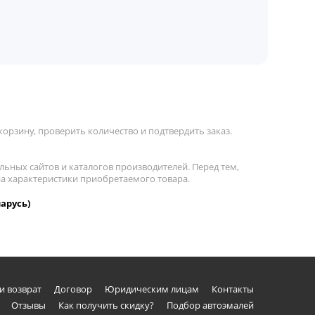
орзину, проверить количество и подтвердить заказ.
льных сайтов и каталогов производителей. Перед тем,
на характеристики приобретаемого товара.
арусь)
и возврат
Договор
Юридическим лицам
Контакты
Отзывы
Как получить скидку?
Подбор автоэмалей