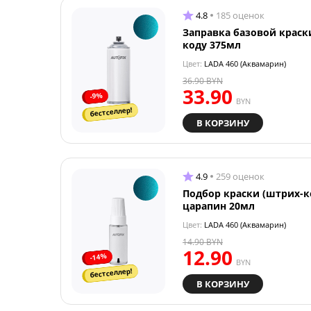
4.8
185 оценок
Заправка базовой краск
коду 375мл
Цвет:
LADA 460 (Аквамарин)
36.90
BYN
33.90
-9%
BYN
бестселлер!
В КОРЗИНУ
4.9
259 оценок
Подбор краски (штрих-к
царапин 20мл
Цвет:
LADA 460 (Аквамарин)
14.90
BYN
12.90
-14%
BYN
бестселлер!
В КОРЗИНУ