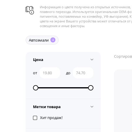
Информация о цвете получена из открытых источников, 
плавного перехода. Используется оригинальная OEM-фо
пигментов, поставляемых на конвейер, УФ-выгорания). 
цвета на экране Вашего устройства может отличаться от 
освещения и иные факторы.
Автоэмали
4
Сортиров
Цена
от
до
Метки товара
Хит продаж!