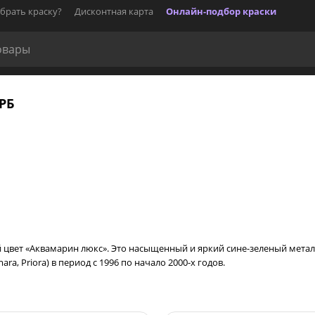
брать краску?
Дисконтная карта
Онлайн-подбор краски
РБ
й цвет «Аквамарин люкс». Это насыщенный и яркий сине-зеленый мета
ra, Priora) в период с 1996 по начало 2000-х годов.