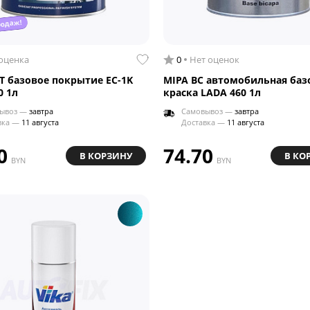
родаж!
 оценка
0
Нет оценок
T базовое покрытие EC-1K
MIPA BC автомобильная баз
0 1л
краска LADA 460 1л
ывоз —
завтра
Самовывоз —
завтра
вка —
11 августа
Доставка —
11 августа
0
74.70
В КОРЗИНУ
В КО
BYN
BYN