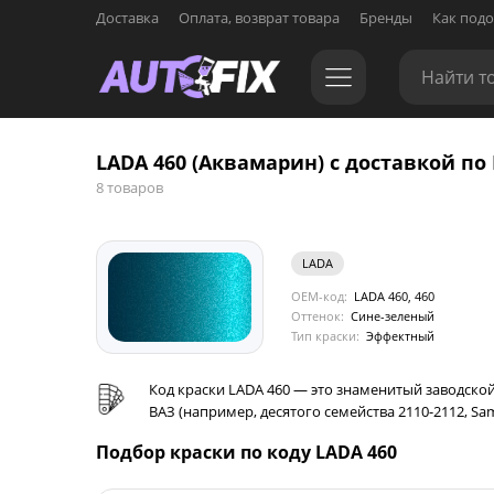
Доставка
Оплата, возврат товара
Бренды
Как подо
LADA 460 (Аквамарин) с доставкой по 
8 товаров
LADA
OEM-код:
LADA 460, 460
Оттенок:
Сине-зеленый
Тип краски:
Эффектный
Код краски LADA 460 — это знаменитый заводско
ВАЗ (например, десятого семейства 2110-2112, Sama
Подбор краски по коду LADA 460