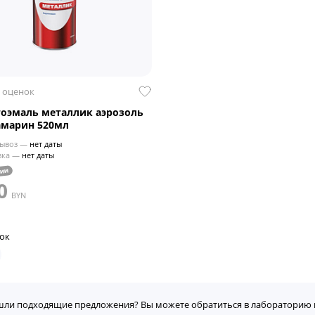
 оценок
тоэмаль металлик аэрозоль
амарин 520мл
ывоз —
нет даты
вка —
нет даты
чии
0
BYN
сок
шли подходящие предложения? Вы можете обратиться в лабораторию 