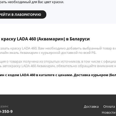
рать необходимый для Вас цвет краски.
РЕЙТИ В ЛАБОРАТОРИЮ
 краску LADA 460 (Аквамарин) в Беларуси
азать краску LADA 460, Вам необходимо добавить выбранный товар в к
лайн эмаль Аквамарин с курьерской доставкой по всей РБ.
ия о товарах получена из открытых источников, в том числе с официа
ть автокраску LADA 460 Аквамарин, обязательно обращайте внимание 
н с кодом LADA 460 в каталоге с ценами. Доставка курьером (Бел
азин:
Доставка
Оплата 
0-350-9
Новости