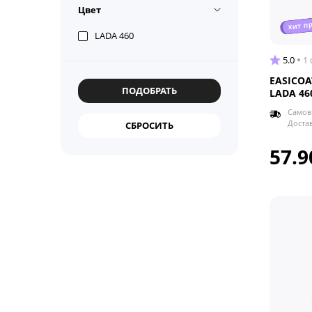
Цвет
хит п
LADA 460
5.0
1
EASICOA
LADA 46
Самов
Доста
57.9