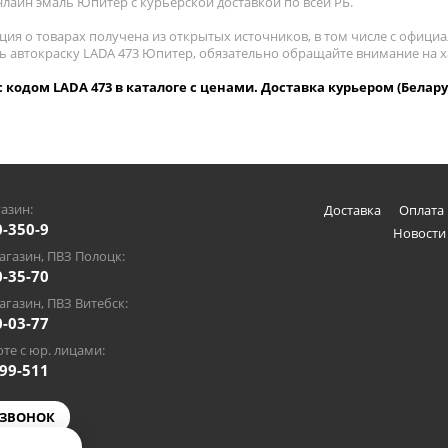
нлайн эмаль Юпитер с курьерской доставкой по всей РБ.
ия о товарах получена из открытых источников, в том числе с официа
ть автокраску LADA 473 Юпитер, обязательно обращайте внимание на 
 кодом LADA 473 в каталоге с ценами. Доставка курьером (Белару
азин:
Доставка
Оплата 
0-350-9
Новости
газин, ПВЗ Полоцк:
0-35-70
газин, ПВЗ Витебск:
0-03-77
те с юр. лицами:
-99-511
 ЗВОНОК