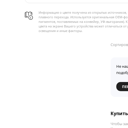
Информация о цвете получена из открытых источников, 
плавного перехода. Используется оригинальная OEM-фо
пигментов, поставляемых на конвейер, УФ-выгорания). 
цвета на экране Вашего устройства может отличаться от 
освещения и иные факторы.
Сортиров
Не на
подоб
ПЕ
Купить
Чтобы зак