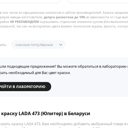
в том числе из официальных каталогов и сайтов производителей. Краска предназ
рмула завода-изготовителя,
допуск разнотона до 10%
(в зависимости от года вы
Крайне
НЕ РЕКОМЕНДУЕМ
окрашивать отдельные элементы кузова (без выполнения
реальной, так как на восприятие цвета влияют технология экрана, яркость, контра
ать:
сначала популярные
шли подходящие предложения? Вы можете обратиться в лабораторию 
рать необходимый для Вас цвет краски.
РЕЙТИ В ЛАБОРАТОРИЮ
 краску LADA 473 (Юпитер) в Беларуси
азать краску LADA 473, Вам необходимо добавить выбранный товар в к