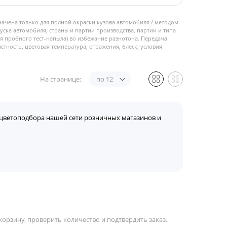
начена только для полной окраски кузова автомобиля / методом
пуска автомобиля, страны и партии производства, партии и типа
 пробного тест-напыла) во избежание разнотона. Передача
стность, цветовая температура, отражения, блеск, условия
На странице:
по 12
цветоподбора нашей сети розничных магазинов и
орзину, проверить количество и подтвердить заказ.