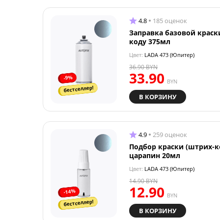
4.8
185 оценок
Заправка базовой краск
коду 375мл
Цвет:
LADA 473 (Юпитер)
36.90
BYN
33.90
-9%
BYN
бестселлер!
В КОРЗИНУ
4.9
259 оценок
Подбор краски (штрих-к
царапин 20мл
Цвет:
LADA 473 (Юпитер)
14.90
BYN
12.90
-14%
BYN
бестселлер!
В КОРЗИНУ