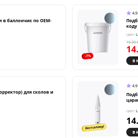
4.9
и в баллончик по OEM-
Подб
коду
Цвет:
L
16.00
14
-7%
В 
4.9
орректор) для сколов и
Подб
цара
Цвет:
L
14
бестселлер!
В 