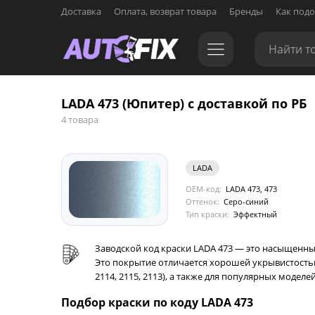
Доставка
Оплата, возврат товара
Бренды
Как подо
LADA 473 (Юпитер) с доставкой по РБ
4 товара
LADA
OEM-код:
LADA 473, 473
Оттенок:
Серо-синий
Тип краски:
Эффектный
Заводской код краски LADA 473 — это насыщенны
Это покрытие отличается хорошей укрывистостью
2114, 2115, 2113), а также для популярных моделей
Подбор краски по коду LADA 473