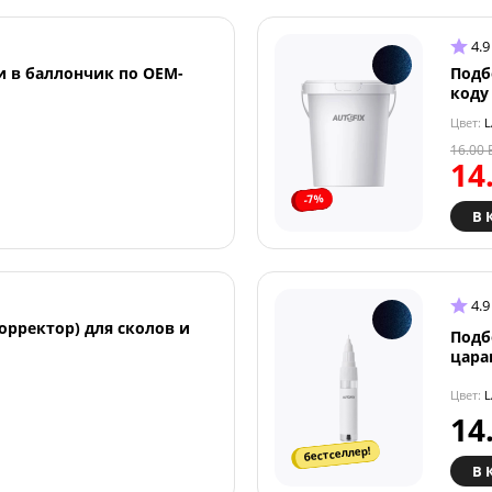
4.9
и в баллончик по OEM-
Подб
коду
Цвет:
L
16.00
14
-7%
В 
4.9
орректор) для сколов и
Подб
цара
Цвет:
L
14
бестселлер!
В 