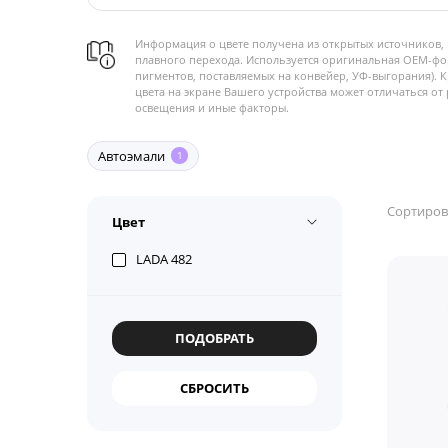
Информация о цвете получена из открытых источников, 
плавного перехода. Используется оригинальная OEM-фо
пигментов, поставляемых на конвейер, УФ-выгорания). 
цвета на экране Вашего устройства может отличаться от 
освещения и иные факторы.
Автоэмали
1
Сортиров
Цвет
LADA 482