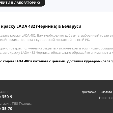
РЕЙТИ В ЛАБОРАТОРИЮ
 краску LADA 482 (Черника) в Беларуси
азать краску LADA 482, Вам необходимо добавить выбранный товар в к
лайн эмаль Черника с курьерской доставкой по всей РБ.
ия о товарах получена из открытых источников, в том числе с официа
ть автокраску LADA 482 Черника, обязательно обращайте внимание на 
с кодом LADA 482 в каталоге с ценами. Доставка курьером (Белар
азин:
Доставка
Оплата 
0-350-9
Новости
газин, ПВЗ Полоцк:
0-35-70