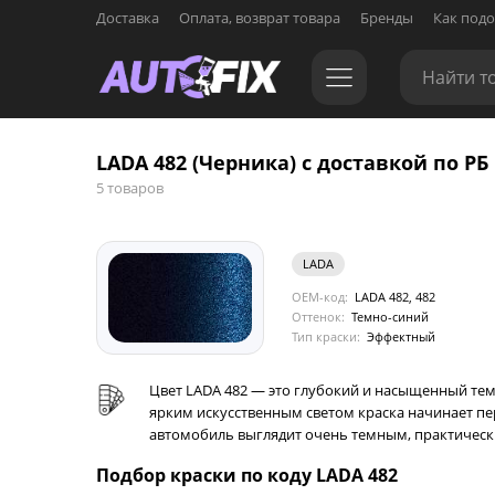
Доставка
Оплата, возврат товара
Бренды
Как подо
LADA 482 (Черника) с доставкой по РБ
5 товаров
LADA
OEM-код:
LADA 482, 482
Оттенок:
Темно-синий
Тип краски:
Эффектный
Цвет LADA 482 — это глубокий и насыщенный тем
ярким искусственным светом краска начинает пе
автомобиль выглядит очень темным, практическ
Подбор краски по коду LADA 482