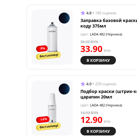
4.8
185 оценок
Заправка базовой краск
коду 375мл
Цвет:
LADA 482 (Черника)
36.90
BYN
33.90
-9%
BYN
бестселлер!
В КОРЗИНУ
4.9
259 оценок
Подбор краски (штрих-к
царапин 20мл
Цвет:
LADA 482 (Черника)
14.90
BYN
12.90
-14%
BYN
бестселлер!
В КОРЗИНУ