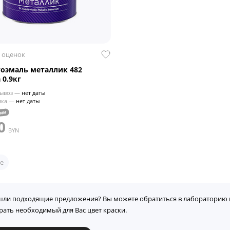
 оценок
тоэмаль металлик 482
 0.9кг
ывоз —
нет даты
вка —
нет даты
чии
0
BYN
е
шли подходящие предложения? Вы можете обратиться в лабораторию 
рать необходимый для Вас цвет краски.