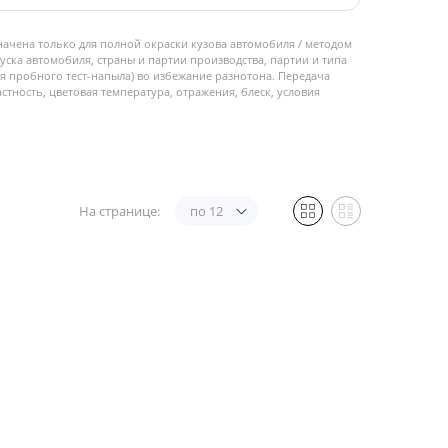
начена только для полной окраски кузова автомобиля / методом
пуска автомобиля, страны и партии производства, партии и типа
 пробного тест-напыла) во избежание разнотона. Передача
стность, цветовая температура, отражения, блеск, условия
На странице:
по 12