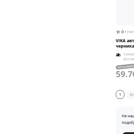
0
Нет
VIKA ав
черника
Самов
Доста
нет в нали
59.7
1
Вс
Не на
подоб