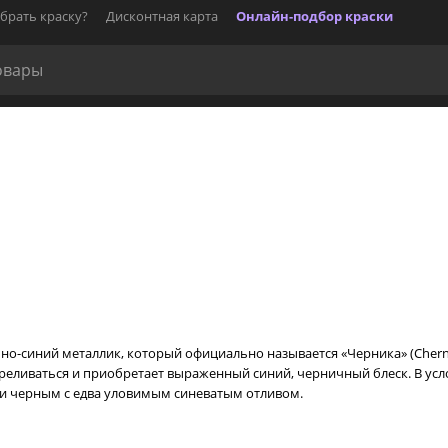
брать краску?
Дисконтная карта
Онлайн-подбор краски
но-синий металлик, который официально называется «Черника» (Chern
реливаться и приобретает выраженный синий, черничный блеск. В ус
и черным с едва уловимым синеватым отливом.