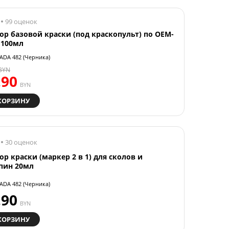
99 оценок
ор базовой краски (под краскопульт) по OEM-
 100мл
ADA 482 (Черника)
BYN
.90
BYN
КОРЗИНУ
30 оценок
ор краски (маркер 2 в 1) для сколов и
пин 20мл
ADA 482 (Черника)
.90
BYN
КОРЗИНУ