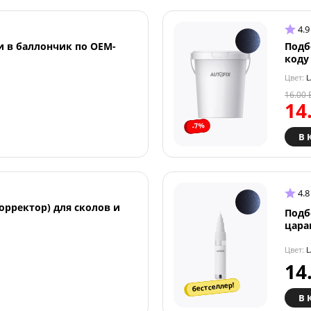
4.9
и в баллончик по OEM-
Подб
коду
Цвет:
L
16.00
14
-7%
В 
4.8
орректор) для сколов и
Подб
цара
Цвет:
L
14
бестселлер!
В 