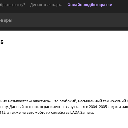
брать краску?
Дисконтная карта
Онлайн-подбор краски
РБ
льно называется «Галактика». Это глубокий, насыщенный темно-синий
ту. Данный оттенок ограниченно выпускался в 2004–2005 годах и чащ
2112, а также на автомобилях семейства LADA Samara.