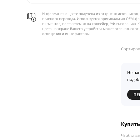
Информация о цвете получена из открытых источников, 
плавного перехода. Используется оригинальная OEM-фо
пигментов, поставляемых на конвейер, УФ-выгорания). 
цвета на экране Вашего устройства может отличаться от 
освещения и иные факторы.
Сортиров
Не на
подоб
ПЕ
Купить
Чтобы зак