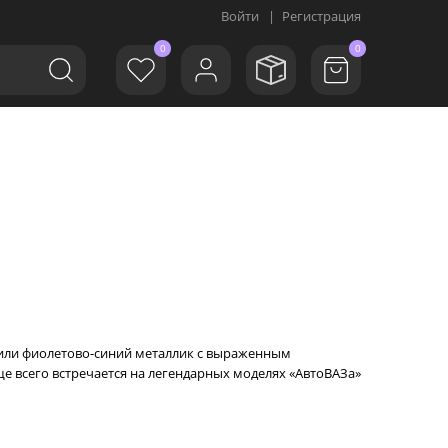
Войти
|
Регистрация
0
0
 или фиолетово-синий металлик с выраженным
е всего встречается на легендарных моделях «АвтоВАЗа»