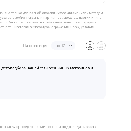
начена только для полной окраски кузова автомобиля / методом
пуска автомобиля, страны и партии производства, партии и типа
 пробного тест-напыла) во избежание разнотона. Передача
стность, цветовая температура, отражения, блеск, условия
На странице:
по 12
цветоподбора нашей сети розничных магазинов и
орзину, проверить количество и подтвердить заказ.