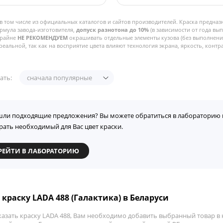
в том числе из официальных каталогов и сайтов производителей. Краска предназ
рмула завода-изготовителя,
допуск разнотона до 10%
(в зависимости от года вы
Крайне
НЕ РЕКОМЕНДУЕМ
окрашивать отдельные элементы кузова (без выполнения
реальной, так как на восприятие цвета влияют технология экрана, яркость, контра
ать:
сначала популярные
шли подходящие предложения? Вы можете обратиться в лабораторию 
рать необходимый для Вас цвет краски.
РЕЙТИ В ЛАБОРАТОРИЮ
 краску LADA 488 (Галактика) в Беларуси
азать краску LADA 488, Вам необходимо добавить выбранный товар в к