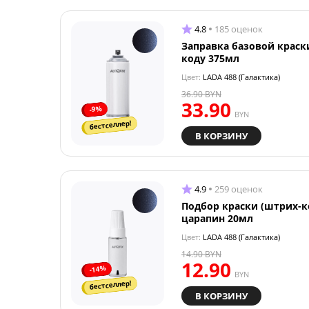
4.8
185 оценок
Заправка базовой краск
коду 375мл
Цвет:
LADA 488 (Галактика)
36.90
BYN
33.90
-9%
BYN
бестселлер!
В КОРЗИНУ
4.9
259 оценок
Подбор краски (штрих-к
царапин 20мл
Цвет:
LADA 488 (Галактика)
14.90
BYN
12.90
-14%
BYN
бестселлер!
В КОРЗИНУ