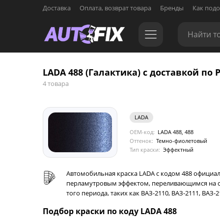
Доставка
Оплата, возврат товара
Бренды
Как подо
LADA 488 (Галактика) с доставкой по 
4 товара
LADA
OEM-код:
LADA 488, 488
Оттенок:
Темно-фиолетовый
Тип краски:
Эффектный
Автомобильная краска LADA с кодом 488 официа
перламутровым эффектом, переливающимся на све
того периода, таких как ВАЗ-2110, ВАЗ-2111, ВАЗ-
Подбор краски по коду LADA 488