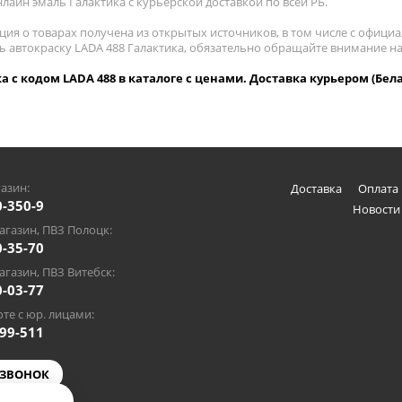
лайн эмаль Галактика с курьерской доставкой по всей РБ.
ия о товарах получена из открытых источников, в том числе с официа
ть автокраску LADA 488 Галактика, обязательно обращайте внимание н
а с кодом LADA 488 в каталоге с ценами. Доставка курьером (Бел
азин:
Доставка
Оплата 
0-350-9
Новости
газин, ПВЗ Полоцк:
0-35-70
газин, ПВЗ Витебск:
0-03-77
те с юр. лицами:
-99-511
 ЗВОНОК