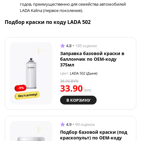
годов, преимущественно для семейства автомобилей
LADA Kalina (первое поколение).
Подбор краски по коду LADA 502
4.8
185 оценок
Заправка базовой краски в
баллончик по OEM-коду
375мл
Цвет:
LADA 502 (Дыня)
36.90
BYN
33.90
-9%
BYN
бестселлер!
В КОРЗИНУ
4.9
99 оценок
Подбор базовой краски (под
краскопульт) по OEM-коду