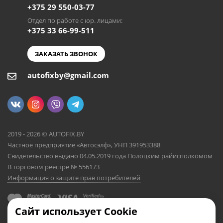
+375 29 550-03-77
Отдел по работе с юр. лицами:
+375 33 66-99-511
ЗАКАЗАТЬ ЗВОНОК
autofixby@gmail.com
2019 - 2026 © AUTOFIX.BY
Частное предприятие «Автосэлф», УНП 391953388
Свидетельство выдано 04.05.2019 года Полоцким райисполкомом
В торговом реестре № 556173
Информация о защите прав потребителей
Сайт использует Cookie