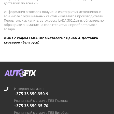
доставкой по всей РБ.
Информация о товарах получена из открытых источников, в
том числе с официальных сайтов и каталогов производителей.
Перед тем, как купить автокраску LADA 502 Дыня, обязательно
обращайте внимание на характеристики приобретаемого
товара.
Дыня с кодом LADA 502 в каталоге с ценами. Доставка
курьером (Беларусь)
Интернет-магазин:
+375 33 350-350-9
Розничный магазин, ПВЗ Полоцк:
+375 33 350-35-70
Розничный магазин, ПВЗ Витебск: