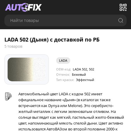
Найти товары
LADA 502 (Дыня) с доставкой по РБ
5 товаров
LADA
OEM-код:
LADA 502, 502
Оттенок:
Бежевый
Тип краски:
Эффектный
Автомобильный цвет LADA с кодом 502 имеет
официальное название «Дыня» (в каталогах также
встречается как Dynya или Melone). Это серебристо-
желтый металлик с легким зеленоватым отливом. На
солнце выглядит как мягкий, пастельный желто-бежевый
цвет, напоминающий мякоть спелой дыни. Цвет активно
использовался АвтоВАЗом во второй половине 2000-х