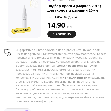
Подбор краски (маркер 2 в 1)
для сколов и царапин 20мл
Цвет:
LADA 502 (Дыня)
14.90
BYN
бестселлер!
В КОРЗИНУ
Информация о цвете получена из открытых источников, в том
числе из официальных каталогов и сайтов производителей. Краска
предназначена только для полной окраски кузова автомобиля /
методом плавного перехода. Используется оригинальная OEM-
формула завода-изготовителя,
допуск разнотона до 10%
(в
зависимости от года выпуска автомобиля, страны и партии
производства, партии и типа пигментов, поставляемых на
конвейер, УФ-выгорания). Крайне
НЕ РЕКОМЕНДУЕМ
окрашивать
отдельные элементы кузова (без выполнения пробного тест-
напыла) во избежание разнотона. Передача цвета на экране
Вашего устройства может отличаться от реальной, так как на
восприятие цвета влияют технология экрана, яркость,
контрастность, цветовая температура, отражения, блеск, условия
освещения и иные факторы.