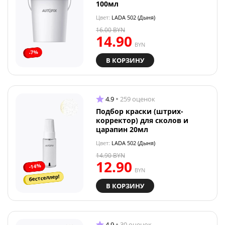
100мл
Цвет:
LADA 502 (Дыня)
16.00
BYN
14.90
BYN
-7%
В КОРЗИНУ
4.9
259 оценок
Подбор краски (штрих-
корректор) для сколов и
царапин 20мл
Цвет:
LADA 502 (Дыня)
14.90
BYN
12.90
-14%
BYN
бестселлер!
В КОРЗИНУ
4.9
30 оценок