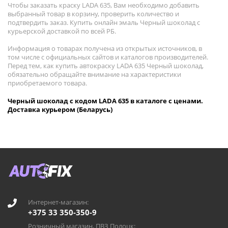
Чтобы заказать краску LADA 635, Вам необходимо добавить
выбранный товар в корзину, проверить количество и
подтвердить заказ. Купить онлайн эмаль Черный шоколад с
курьерской доставкой по всей РБ.
Информация о товарах получена из открытых источников, в
том числе с официальных сайтов и каталогов производителей.
Перед тем, как купить автокраску LADA 635 Черный шоколад,
обязательно обращайте внимание на характеристики
приобретаемого товара.
Черный шоколад с кодом LADA 635 в каталоге с ценами.
Доставка курьером (Беларусь)
Интернет-магазин:
+375 33 350-350-9
Розничный магазин, ПВЗ Полоцк: