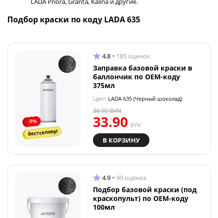
LADA Priora, Granta, Kalina и другие.
Подбор краски по коду LADA 635
4.8
185 оценок
Заправка базовой краски в
баллончик по OEM-коду
375мл
Цвет:
LADA 635 (Черный шоколад)
36.90
BYN
33.90
-9%
BYN
бестселлер!
В КОРЗИНУ
4.9
99 оценок
Подбор базовой краски (под
краскопульт) по OEM-коду
100мл