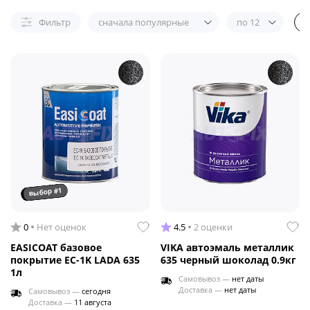
Фильтр
сначала популярные
по 12
выбор #1
0
Нет оценок
4.5
2 оценки
EASICOAT базовое
VIKA автоэмаль металлик
покрытие EC-1K LADA 635
635 черный шоколад 0.9кг
1л
Самовывоз —
нет даты
Доставка —
нет даты
Самовывоз —
сегодня
Доставка —
11 августа