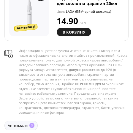
для сколов и царапин 20мл
Цвет:
LADA 635 (Черный шоколад)
14.90
BYN
бестселлер!
В КОРЗИНУ
Информация о цвете получена из открытых источников, в том
числе из официальных каталогов и сайтов производителей. Краска
предназначена только для полной окраски кузова автомобиля /
методом плавного перехода. Используется оригинальная OEM-
формула завода-изготовителя,
допуск разнотона до 10%
(в
зависимости от года выпуска автомобиля, страны и партии
производства, партии и типа пигментов, поставляемых на
конвейер, УФ-выгорания). Крайне
НЕ РЕКОМЕНДУЕМ
окрашивать
отдельные элементы кузова (без выполнения пробного тест-
напыла) во избежание разнотона. Передача цвета на экране
Вашего устройства может отличаться от реальной, так как на
восприятие цвета влияют технология экрана, яркость,
контрастность, цветовая температура, отражения, блеск, условия
освещения и иные факторы.
Автоэмали
3