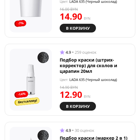
Цвет:
LADA 635 (Черный шоколад)
16.00
BYN
14.90
BYN
-7%
В КОРЗИНУ
4.9
259 оценок
Подбор краски (штрих-
корректор) для сколов и
царапин 20мл
Цвет:
LADA 635 (Черный шоколад)
14.90
BYN
12.90
-14%
BYN
бестселлер!
В КОРЗИНУ
4.9
30 оценок
Подбор краски (маркер 2 в 1)