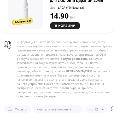
для сколов и царапин 20мл
Цвет:
LADA 645 (Базальт)
14.90
BYN
бестселлер!
В КОРЗИНУ
Информация о цвете получена из открытых источников, в том
числе из официальных каталогов и сайтов производителей. Краска
предназначена только для полной окраски кузова автомобиля /
методом плавного перехода. Используется оригинальная OEM-
формула завода-изготовителя,
допуск разнотона до 10%
(в
зависимости от года выпуска автомобиля, страны и партии
производства, партии и типа пигментов, поставляемых на
конвейер, УФ-выгорания). Крайне
НЕ РЕКОМЕНДУЕМ
окрашивать
отдельные элементы кузова (без выполнения пробного тест-
напыла) во избежание разнотона. Передача цвета на экране
Вашего устройства может отличаться от реальной, так как на
восприятие цвета влияют технология экрана, яркость,
контрастность, цветовая температура, отражения, блеск, условия
освещения и иные факторы.
Фильтр
сначала популярные
по 12