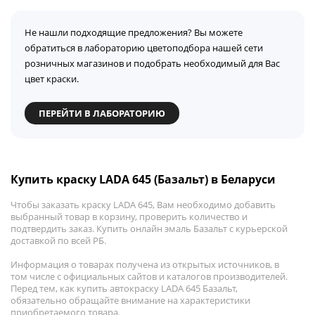
Не нашли подходящие предложения? Вы можете
обратиться в лабораторию цветоподбора нашей сети
розничных магазинов и подобрать необходимый для Вас
цвет краски.
ПЕРЕЙТИ В ЛАБОРАТОРИЮ
Купить краску LADA 645 (Базальт) в Беларуси
Чтобы заказать краску LADA 645, Вам необходимо добавить
выбранный товар в корзину, проверить количество и
подтвердить заказ. Купить онлайн эмаль Базальт с курьерской
доставкой по всей РБ.
Информация о товарах получена из открытых источников, в
том числе с официальных сайтов и каталогов производителей.
Перед тем, как купить автокраску LADA 645 Базальт,
обязательно обращайте внимание на характеристики
приобретаемого товара.