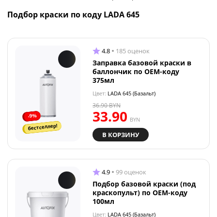
Подбор краски по коду LADA 645
4.8
185 оценок
Заправка базовой краски в
баллончик по OEM-коду
375мл
Цвет:
LADA 645 (Базальт)
36.90
BYN
33.90
-9%
BYN
бестселлер!
В КОРЗИНУ
4.9
99 оценок
Подбор базовой краски (под
краскопульт) по OEM-коду
100мл
Цвет:
LADA 645 (Базальт)