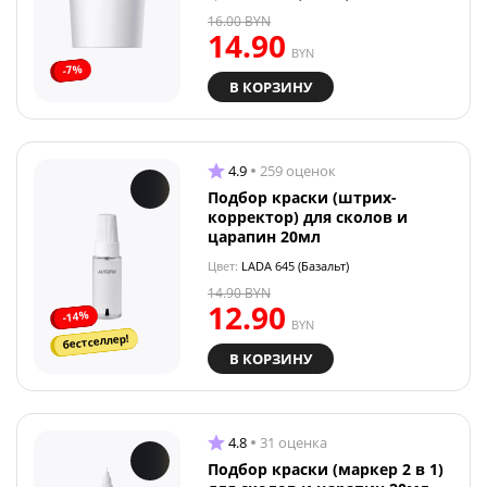
16.00
BYN
14.90
BYN
-7%
В КОРЗИНУ
4.9
259 оценок
Подбор краски (штрих-
корректор) для сколов и
царапин 20мл
Цвет:
LADA 645 (Базальт)
14.90
BYN
12.90
-14%
BYN
бестселлер!
В КОРЗИНУ
4.8
31 оценка
Подбор краски (маркер 2 в 1)