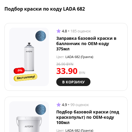
Подбор краски по коду LADA 682
4.8
185 оценок
Заправка базовой краски в
баллончик по OEM-коду
375мл
Цвет:
LADA 682 (Гранта)
36.90
BYN
33.90
-9%
BYN
бестселлер!
В КОРЗИНУ
4.9
99 оценок
Подбор базовой краски (под
краскопульт) по OEM-коду
100мл
Цвет:
LADA 682 (Гранта)