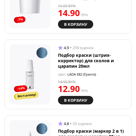
16.00
BYN
14.90
BYN
-7%
В КОРЗИНУ
4.9
259 оценок
Подбор краски (штрих-
корректор) для сколов и
царапин 20мл
Цвет:
LADA 682 (Гранта)
14.90
BYN
12.90
-14%
BYN
бестселлер!
В КОРЗИНУ
4.8
33 оценки
Подбор краски (маркер 2 в 1)