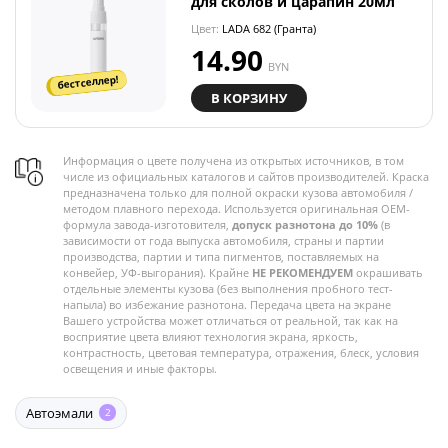
для сколов и царапин 20мл
Цвет:
LADA 682 (Гранта)
14.90
BYN
бестселлер!
В КОРЗИНУ
Информация о цвете получена из открытых источников, в том
числе из официальных каталогов и сайтов производителей. Краска
предназначена только для полной окраски кузова автомобиля /
методом плавного перехода. Используется оригинальная OEM-
формула завода-изготовителя,
допуск разнотона до 10%
(в
зависимости от года выпуска автомобиля, страны и партии
производства, партии и типа пигментов, поставляемых на
конвейер, УФ-выгорания). Крайне
НЕ РЕКОМЕНДУЕМ
окрашивать
отдельные элементы кузова (без выполнения пробного тест-
напыла) во избежание разнотона. Передача цвета на экране
Вашего устройства может отличаться от реальной, так как на
восприятие цвета влияют технология экрана, яркость,
контрастность, цветовая температура, отражения, блеск, условия
освещения и иные факторы.
Автоэмали
2