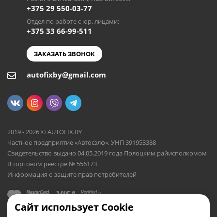
+375 29 550-03-77
Отдел по работе с юр. лицами:
+375 33 66-99-511
ЗАКАЗАТЬ ЗВОНОК
autofixby@gmail.com
2019 - 2026 © AUTOFIX.BY
Частное предприятие «Автосэлф», УНП 391953388
Свидетельство выдано 04.05.2019 года Полоцким райисполкомом
В торговом реестре № 556173
Информация о защите прав потребителей
Сайт использует Cookie