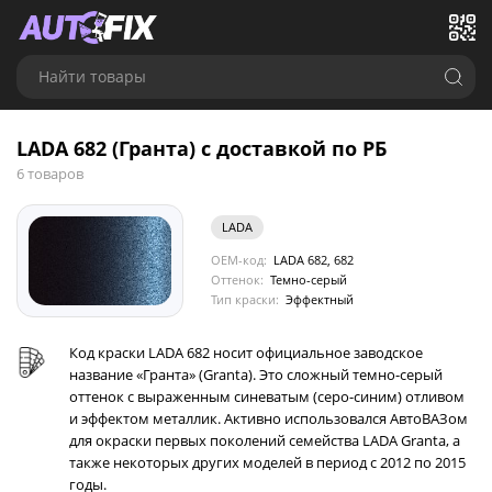
Найти товары
LADA 682 (Гранта) с доставкой по РБ
6 товаров
LADA
OEM-код:
LADA 682, 682
Оттенок:
Темно-серый
Тип краски:
Эффектный
Код краски LADA 682 носит официальное заводское
название «Гранта» (Granta). Это сложный темно-серый
оттенок с выраженным синеватым (серо-синим) отливом
и эффектом металлик. Активно использовался АвтоВАЗом
для окраски первых поколений семейства LADA Granta, а
также некоторых других моделей в период с 2012 по 2015
годы.