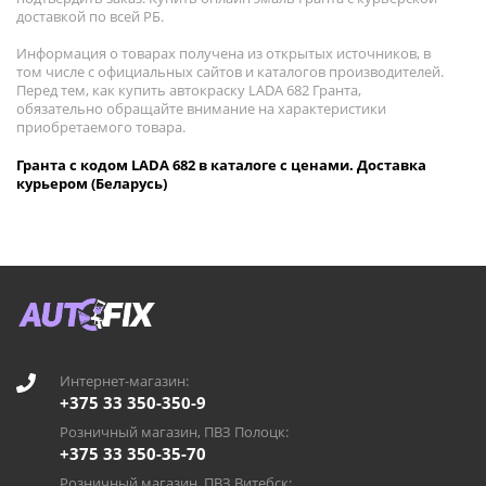
доставкой по всей РБ.
Информация о товарах получена из открытых источников, в
том числе с официальных сайтов и каталогов производителей.
Перед тем, как купить автокраску LADA 682 Гранта,
обязательно обращайте внимание на характеристики
приобретаемого товара.
Гранта с кодом LADA 682 в каталоге с ценами. Доставка
курьером (Беларусь)
Интернет-магазин:
+375 33 350-350-9
Розничный магазин, ПВЗ Полоцк:
+375 33 350-35-70
Розничный магазин, ПВЗ Витебск: