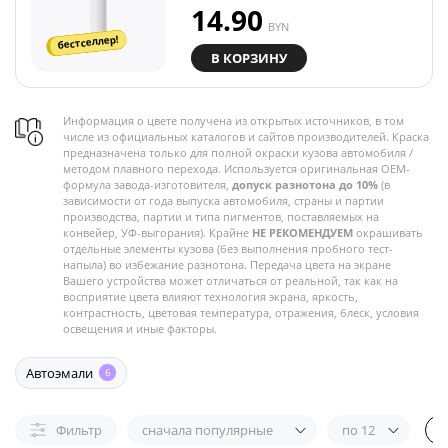
14.90
BYN
бестселлер!
В КОРЗИНУ
Информация о цвете получена из открытых источников, в том
числе из официальных каталогов и сайтов производителей. Краска
предназначена только для полной окраски кузова автомобиля /
методом плавного перехода. Используется оригинальная OEM-
формула завода-изготовителя,
допуск разнотона до 10%
(в
зависимости от года выпуска автомобиля, страны и партии
производства, партии и типа пигментов, поставляемых на
конвейер, УФ-выгорания). Крайне
НЕ РЕКОМЕНДУЕМ
окрашивать
отдельные элементы кузова (без выполнения пробного тест-
напыла) во избежание разнотона. Передача цвета на экране
Вашего устройства может отличаться от реальной, так как на
восприятие цвета влияют технология экрана, яркость,
контрастность, цветовая температура, отражения, блеск, условия
освещения и иные факторы.
Автоэмали
6
Фильтр
сначала популярные
по 12