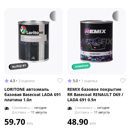
выбор #1
новинка
4.3
3 оценки
5.0
1 оценка
LORITONE автоэмаль
REMIX базовое покрытие
базовая Basecoat LADA 691
RR Basecoat RENAULT D69 /
платина 1.0л
LADA 691 0.9л
Самовывоз —
сегодня
Самовывоз —
сегодня
Доставка —
11 августа
Доставка —
11 августа
59.70
48.90
BYN
BYN