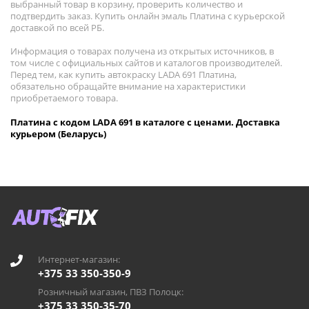
выбранный товар в корзину, проверить количество и
подтвердить заказ. Купить онлайн эмаль Платина с курьерской
доставкой по всей РБ.
Информация о товарах получена из открытых источников, в
том числе с официальных сайтов и каталогов производителей.
Перед тем, как купить автокраску LADA 691 Платина,
обязательно обращайте внимание на характеристики
приобретаемого товара.
Платина с кодом LADA 691 в каталоге с ценами. Доставка
курьером (Беларусь)
Интернет-магазин:
+375 33 350-350-9
Розничный магазин, ПВЗ Полоцк:
+375 33 350-35-70