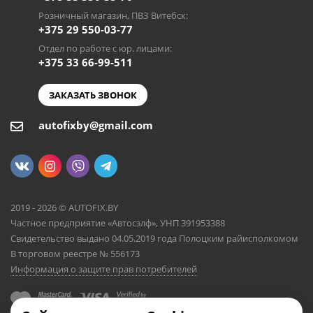
Розничный магазин, ПВЗ Витебск:
+375 29 550-03-77
Отдел по работе с юр. лицами:
+375 33 66-99-511
ЗАКАЗАТЬ ЗВОНОК
autofixby@gmail.com
2019 - 2026 © AUTOFIX.BY
Частное предприятие «Автосэлф», УНП 391953388
Свидетельство выдано 04.05.2019 года Полоцким райисполкомом
В торговом реестре № 556173
Информация о защите прав потребителей