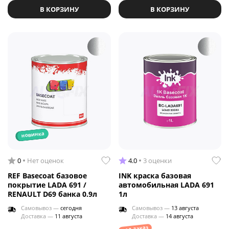
В КОРЗИНУ
В КОРЗИНУ
новинка
0
Нет оценок
4.0
3 оценки
REF Basecoat базовое
INK краска базовая
покрытие LADA 691 /
автомобильная LADA 691
RENAULT D69 банка 0.9л
1л
Самовывоз —
сегодня
Самовывоз —
13 августа
Доставка —
11 августа
Доставка —
14 августа
под заказ