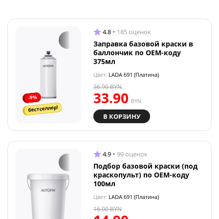
4.8
185 оценок
Заправка базовой краски в
баллончик по OEM-коду
375мл
Цвет:
LADA 691 (Платина)
36.90
BYN
33.90
-9%
BYN
бестселлер!
В КОРЗИНУ
4.9
99 оценок
Подбор базовой краски (под
краскопульт) по OEM-коду
100мл
Цвет:
LADA 691 (Платина)
16.00
BYN