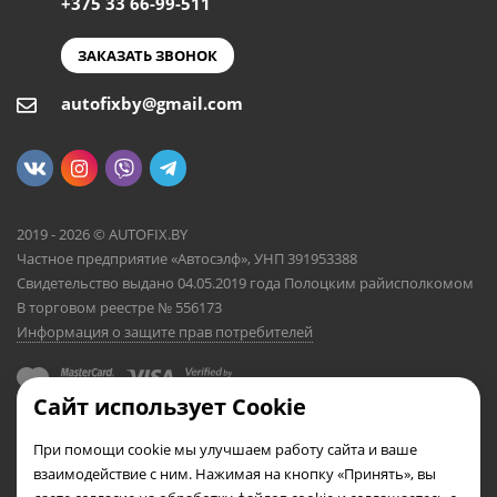
+375 33 66-99-511
ЗАКАЗАТЬ ЗВОНОК
autofixby@gmail.com
2019 - 2026 © AUTOFIX.BY
Частное предприятие «Автосэлф», УНП 391953388
Свидетельство выдано 04.05.2019 года Полоцким райисполкомом
В торговом реестре № 556173
Информация о защите прав потребителей
Сайт использует Cookie
При помощи cookie мы улучшаем работу сайта и ваше
взаимодействие с ним. Нажимая на кнопку «Принять», вы