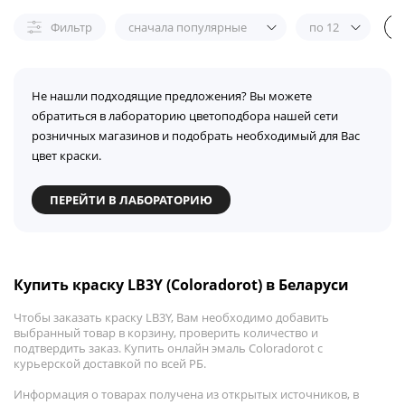
Фильтр
сначала популярные
по 12
Не нашли подходящие предложения? Вы можете
обратиться в лабораторию цветоподбора нашей сети
розничных магазинов и подобрать необходимый для Вас
цвет краски.
ПЕРЕЙТИ В ЛАБОРАТОРИЮ
Купить краску LB3Y (Coloradorot) в Беларуси
Чтобы заказать краску LB3Y, Вам необходимо добавить
выбранный товар в корзину, проверить количество и
подтвердить заказ. Купить онлайн эмаль Coloradorot с
курьерской доставкой по всей РБ.
Информация о товарах получена из открытых источников, в