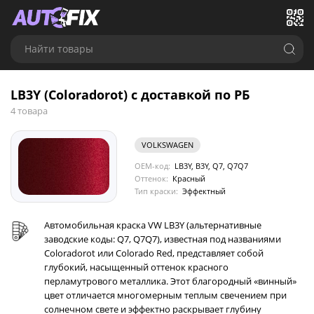
Найти товары
LB3Y (Coloradorot) с доставкой по РБ
4 товара
VOLKSWAGEN
OEM-код:
LB3Y, B3Y, Q7, Q7Q7
Оттенок:
Красный
Тип краски:
Эффектный
Автомобильная краска VW LB3Y (альтернативные
заводские коды: Q7, Q7Q7), известная под названиями
Coloradorot или Colorado Red, представляет собой
глубокий, насыщенный оттенок красного
перламутрового металлика. Этот благородный «винный»
цвет отличается многомерным теплым свечением при
солнечном свете и эффектно раскрывает глубину