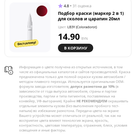
4.8
31 оценка
Подбор краски (маркер 2 в 1)
для сколов и царапин 20мл
Цвет:
LB3Y (Coloradorot)
14.90
BYN
бестселлер!
В КОРЗИНУ
Информация о цвете получена из открытых источников, в том
числе из официальных каталогов и сайтов производителей. Краска
предназначена только для полной окраски кузова автомобиля /
методом плавного перехода. Используется оригинальная OEM-
формула завода-изготовителя,
допуск разнотона до 10%
(в
зависимости от года выпуска автомобиля, страны и партии
производства, партии и типа пигментов, поставляемых на
конвейер, УФ-выгорания). Крайне
НЕ РЕКОМЕНДУЕМ
окрашивать
отдельные элементы кузова (без выполнения пробного тест-
напыла) во избежание разнотона. Передача цвета на экране
Вашего устройства может отличаться от реальной, так как на
восприятие цвета влияют технология экрана, яркость,
контрастность, цветовая температура, отражения, блеск, условия
освещения и иные факторы.