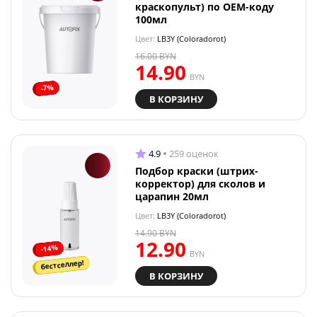
краскопульт) по OEM-коду
100мл
Цвет:
LB3Y (Coloradorot)
16.00
BYN
14.90
BYN
-7%
В КОРЗИНУ
4.9
259 оценок
Подбор краски (штрих-
корректор) для сколов и
царапин 20мл
Цвет:
LB3Y (Coloradorot)
14.90
BYN
12.90
-14%
BYN
бестселлер!
В КОРЗИНУ