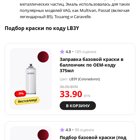
металлических частиц. Эмаль использовалась для таких
популярных моделей VAG, как Multivan, Passat (включая
легендарный B5), Touareg и Caravelle.
Подбор краски по коду LB3Y
4.8
185 оценок
Заправка базовой краски в
баллончик по OEM-коду
375мл
Цвет:
LB3Y (Coloradorot)
36.90
BYN
33.90
-9%
BYN
бестселлер!
В КОРЗИНУ
4.9
99 оценок
Подбор базовой краски (под