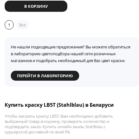
В КОРЗИНУ
1
Все
Не нашли подходящие предложения? Вы можете обратиться
в лабораторию цветоподбора нашей сети розничных
магазинов и подобрать необходимый для Вас цвет краски.
ПЕРЕЙТИ В ЛАБОРАТОРИЮ
Купить краску LB5T (Stahlblau) в Беларуси
Чтобы заказать краску LB5T, Вам необходимо добавить
выбранный товар в корзину, проверить количество и
подтвердить заказ. Купить онлайн эмаль Stahlblau с
курьерской доставкой по всей РБ.