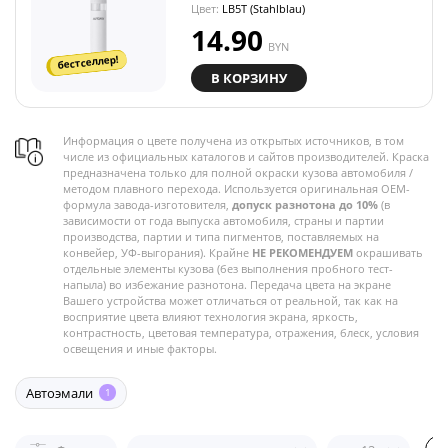
Цвет:
LB5T (Stahlblau)
14.90
BYN
бестселлер!
В КОРЗИНУ
Информация о цвете получена из открытых источников, в том
числе из официальных каталогов и сайтов производителей. Краска
предназначена только для полной окраски кузова автомобиля /
методом плавного перехода. Используется оригинальная OEM-
формула завода-изготовителя,
допуск разнотона до 10%
(в
зависимости от года выпуска автомобиля, страны и партии
производства, партии и типа пигментов, поставляемых на
конвейер, УФ-выгорания). Крайне
НЕ РЕКОМЕНДУЕМ
окрашивать
отдельные элементы кузова (без выполнения пробного тест-
напыла) во избежание разнотона. Передача цвета на экране
Вашего устройства может отличаться от реальной, так как на
восприятие цвета влияют технология экрана, яркость,
контрастность, цветовая температура, отражения, блеск, условия
освещения и иные факторы.
Автоэмали
1