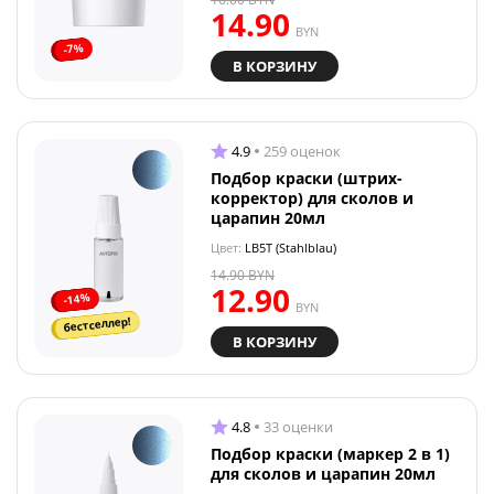
14.90
BYN
-7%
В КОРЗИНУ
4.9
259 оценок
Подбор краски (штрих-
корректор) для сколов и
царапин 20мл
Цвет:
LB5T (Stahlblau)
14.90
BYN
12.90
-14%
BYN
бестселлер!
В КОРЗИНУ
4.8
33 оценки
Подбор краски (маркер 2 в 1)
для сколов и царапин 20мл