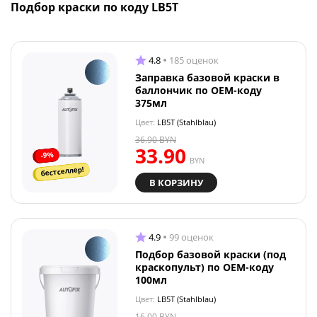
Подбор краски по коду LB5T
4.8
185 оценок
Заправка базовой краски в
баллончик по OEM-коду
375мл
Цвет:
LB5T (Stahlblau)
36.90
BYN
33.90
-9%
BYN
бестселлер!
В КОРЗИНУ
4.9
99 оценок
Подбор базовой краски (под
краскопульт) по OEM-коду
100мл
Цвет:
LB5T (Stahlblau)
16.00
BYN