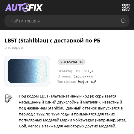
Найти товары
LB5T (Stahlblau) с доставкой по РБ
5 товаров
VOLKSWAGEN
OEM-код:
LB5T, B5T, J4
Оттенок:
Серо-синий
Тип краски:
Эффектный
Под кодом LB5T (альтернативный код J4) скрывается
насыщенный синий двухслойный металлик, известный
под названием Stahlblau. Данный оттенок выпускался в
период с 1992 по 1994 годы и применялся для таких
популярных моделей марки Volkswagen (например, Jetta,
Golf, Vento), а также для некоторых других моделей.