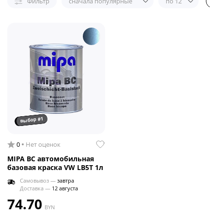
Фильтр
сначала популярные
по 12
выбор #1
0
Нет оценок
MIPA BC автомобильная
базовая краска VW LB5T 1л
Самовывоз —
завтра
Доставка —
12 августа
74.70
BYN