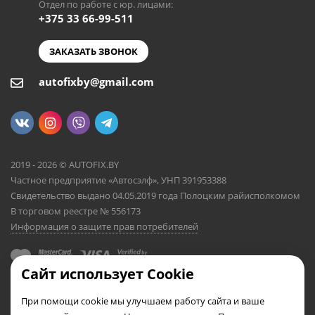
Отдел по работе с юр. лицами:
+375 33 66-99-511
ЗАКАЗАТЬ ЗВОНОК
autofixby@gmail.com
2019 - 2026 © AUTOFIX.BY
Частное предприятие «Автосэлф», УНП 391953388
Свидетельство выдано 04.05.2019 года Полоцким райисполкомом
В торговом реестре № 556173
Информация о защите прав потребителей
Сайт использует Cookie
При помощи cookie мы улучшаем работу сайта и ваше