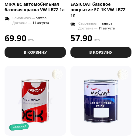
MIPA BC автомобильная
EASICOAT базовое
базовая краска VW LB7Z 1л
покрытие EC-1K VW LB7Z
1л
Самовывоз —
завтра
Доставка —
11 августа
Самовывоз —
завтра
Доставка —
11 августа
69.90
57.90
BYN
BYN
В КОРЗИНУ
В КОРЗИНУ
новинка