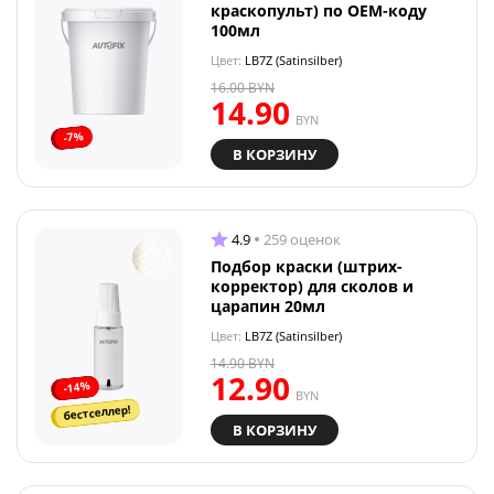
краскопульт) по OEM-коду
100мл
Цвет:
LB7Z (Satinsilber)
16.00
BYN
14.90
BYN
-7%
В КОРЗИНУ
4.9
259 оценок
Подбор краски (штрих-
корректор) для сколов и
царапин 20мл
Цвет:
LB7Z (Satinsilber)
14.90
BYN
12.90
-14%
BYN
бестселлер!
В КОРЗИНУ