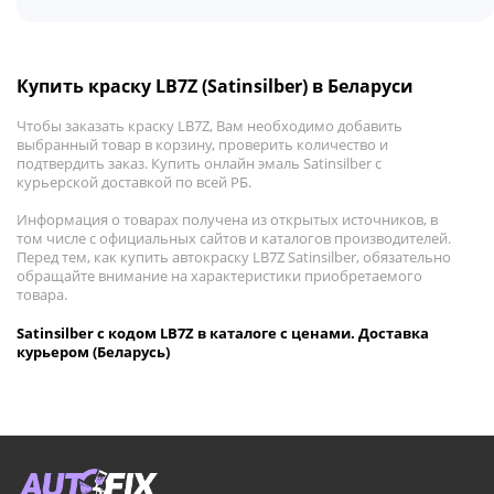
Купить краску LB7Z (Satinsilber) в Беларуси
Чтобы заказать краску LB7Z, Вам необходимо добавить
выбранный товар в корзину, проверить количество и
подтвердить заказ. Купить онлайн эмаль Satinsilber с
курьерской доставкой по всей РБ.
Информация о товарах получена из открытых источников, в
том числе с официальных сайтов и каталогов производителей.
Перед тем, как купить автокраску LB7Z Satinsilber, обязательно
обращайте внимание на характеристики приобретаемого
товара.
Satinsilber с кодом LB7Z в каталоге с ценами. Доставка
курьером (Беларусь)