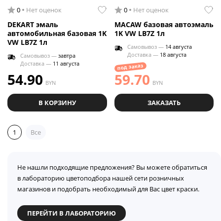
0
Нет оценок
0
Нет оценок
DEKART эмаль
MACAW базовая автоэмаль
автомобильная базовая 1K
1K VW LB7Z 1л
VW LB7Z 1л
Самовывоз —
14 августа
Доставка —
18 августа
Самовывоз —
завтра
Доставка —
11 августа
под заказ
54.90
59.70
BYN
BYN
В КОРЗИНУ
ЗАКАЗАТЬ
1
Все
Не нашли подходящие предложения? Вы можете обратиться
в лабораторию цветоподбора нашей сети розничных
магазинов и подобрать необходимый для Вас цвет краски.
ПЕРЕЙТИ В ЛАБОРАТОРИЮ