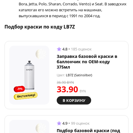
Bora, Jetta, Polo, Sharan, Corrado, Vento) и Seat. В заводских
каталогах его можно встретить на машинах,
выпускавшихся в период с 1991 по 2004 год.
Подбор краски по коду LB7Z
4.8
185 оценок
Заправка базовой краски в
баллончик по OEM-коду
375мл
Цвет:
LB7Z (Satinsilber)
36.90
BYN
33.90
-9%
BYN
бестселлер!
В КОРЗИНУ
4.9
99 оценок
Подбор базовой краски (под