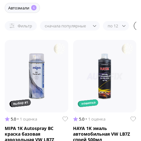
Автоэмали
6
Фильтр
сначала популярные
по 12
выбор #1
новинка
5.0
1 оценка
5.0
1 оценка
MIPA 1K Autospray BC
HAYA 1K эмаль
краска базовая
автомобильная VW LB7Z
аэрозольная VW LB7Z
спрей 500мл