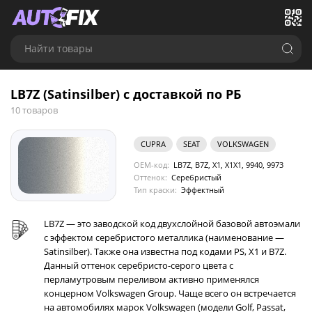
Найти товары
LB7Z (Satinsilber) с доставкой по РБ
10 товаров
CUPRA
SEAT
VOLKSWAGEN
OEM-код:
LB7Z, B7Z, X1, X1X1, 9940, 9973
Оттенок:
Серебристый
Тип краски:
Эффектный
LB7Z — это заводской код двухслойной базовой автоэмали
с эффектом серебристого металлика (наименование —
Satinsilber). Также она известна под кодами PS, X1 и B7Z.
Данный оттенок серебристо-серого цвета с
перламутровым переливом активно применялся
концерном Volkswagen Group. Чаще всего он встречается
на автомобилях марок Volkswagen (модели Golf, Passat,