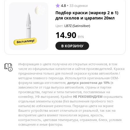
4.8
33 оценки
Подбор краски (маркер 2 в 1)
для сколов и царапин 20мл
Цвет:
LB7Z (Satinsilber)
14.90
BYN
бестселлер!
В КОРЗИНУ
Информация о цвете получена из открытых источников, в том
числе из официальных каталогов и сайтов производителей. Краска
предназначена только для полной окраски кузова автомобиля /
методом плавного перехода. Используется оригинальная OEM-
формула завода-изготовителя,
допуск разнотона до 10%
(в
зависимости от года выпуска автомобиля, страны и партии
производства, партии и типа пигментов, поставляемых на
конвейер, УФ-выгорания). Крайне
НЕ РЕКОМЕНДУЕМ
окрашивать
отдельные элементы кузова (без выполнения пробного тест-
напыла) во избежание разнотона. Передача цвета на экране
Вашего устройства может отличаться от реальной, так как на
восприятие цвета влияют технология экрана, яркость,
контрастность, цветовая температура, отражения, блеск, условия
освещения и иные факторы.