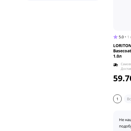
5.0
1
LORITON
Basecoat
1.0л
Самов
Доста
59.7
1
Вс
Не на
подоб