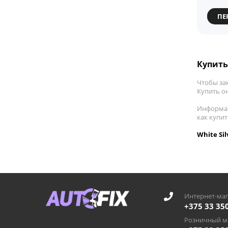
ПЕ
Купить 
Чтобы зак
Купить он
Информац
как купит
White Si
Интернет-маг
+375 33 35
Розничный ма